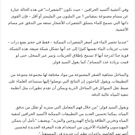
وفي أغشية أكسيد الجرافين – حيث تكون “الشعيرات” في هذه الحالة عبارة
عن مسام مصنوعة بمقياس 1 من المليون من المليمتر أو أقل – فإن القوى
ذاتها التي تسمح للماء بتسلق الشعيرات للأشجار تمنعه ​​من التدفق عبر مسام
الأغشية.
“عندما تحصر الماء في أصغر الشعيرات الممكنة – فقط في حجم بضع ذرات –
تجذب جزيئات الماء نفسها كثيرًا إلى حد أنها تشكل شبكة ضيقة. هذه الشبكة
قوية جدًا لدرجة أنها لا تسمح بإطلاق الجزيئات. وتمر عبر المنخل، حتى لو
قمت بزيادة عدد المسام”، كما يقول السيد فولر.
والمناخل متناهية الصغر المصنوعة من مواد مختلفة لها مجموعة متنوعة من
التطبيقات. ويقول الباحثون إن النتائج التي توصلوا إليها ستساعد العلماء على
ضبط نقل السوائل في المناخل الذرية ويمكن أن تقدم تطورات مثل أنظمة
تنقية المياه عالية الدقة.
ويقول السيد فولر: “من خلال فهم المعامل التي ستزيد أو تقلل من تدفق
المياه، يمكننا تحسين العديد من التطبيقات الممكنة لأكسيد الجرافين لتنقية
المياه وتخزين الطاقة وإنتاج الهيدروجين والمزيد”. ويضيف: “نأمل أن يتمكن
المهندسون والعلماء الآخرون من استخدام هذه المعرفة الجديدة لتحسين
أجهزتهم الخاصة، وإحداث تطورات جديدة في المستقبل”.