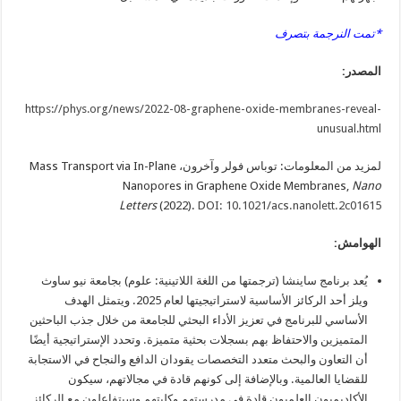
*تمت النرجمة بتصرف
المصدر:
https://phys.org/news/2022-08-graphene-oxide-membranes-reveal-
unusual.html
لمزيد من المعلومات: توباس فولر وآخرون، Mass Transport via In-Plane
Nanopores in Graphene Oxide Membranes,
Nano
Letters
(2022).
DOI: 10.1021/acs.nanolett.2c01615
الهوامش:
يُعد برنامج ساينشا (ترجمتها من اللغة اللاتينية: علوم) بجامعة نيو ساوث
ويلز أحد الركائز الأساسية لاستراتيجيتها لعام 2025. ويتمثل الهدف
الأساسي للبرنامج في تعزيز الأداء البحثي للجامعة من خلال جذب الباحثين
المتميزين والاحتفاظ بهم بسجلات بحثية متميزة. وتحدد الإستراتيجية أيضًا
أن التعاون والبحث متعدد التخصصات يقودان الدافع والنجاح في الاستجابة
للقضايا العالمية. وبالإضافة إلى كونهم قادة في مجالاتهم، سيكون
الأكاديميون العلميون قادة في مدرستهم وكليتهم وسيتفاعلون مع الركائز