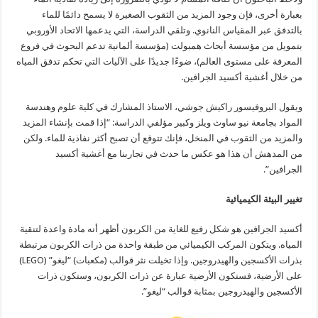
بعبارة أخرى، فإن وجود المزيد من الثقوب الصغيرة لا يسمح دائمًا للماء
بالتدفق عبر المقياس النانوي. وتلقي الدراسة، التي يدعمها الاتحاد الأوروبي
بتمويل من مؤسسة أبحاث همبولت (مؤسسة ألمانية تدعم البحوث في فروع
المعرفة على مستوى العالم)، ضوءًا جديدًا على الآليات التي تحكم تدفق المياه
من خلال أغشية أكسيد الجرافين.
ويقول البروفيسور راكيش جوشي، الاستاذ المشارك في كلية علوم وهندسة
المواد بجامعة نيو ساوث ويلز وكبير مؤلفي الدراسة: “إذا قمت بإنشاء المزيد
والمزيد من الثقوب في المنخل، فإنك تتوقع أن تصبح أكثر نفاذية للماء. ولكن
من المدهش أن هذا هو عكس ما حدث في تجاربنا مع أغشية أكسيد
الجرافين”.
تغيير البيئة الكيميائية
أكسيد الجرافين هو شكل رفيع للغاية من الكربون أظهر أنه مادة واعدة لتنقية
المياه. ويتكون المركب الكيميائي من طبقة واحدة من ذرات الكربون مرتبطة
بذرات الأكسجين والهيدروجين. وإذا تخيلت نثر قوالب (مكعبات) “ليغو” (LEGO)
على الأرضية، فستكون الأرضية عبارة عن ذرات الكربون، وستكون ذرات
الأكسجين والهيدروجين بمثابة قوالب “ليغو”.