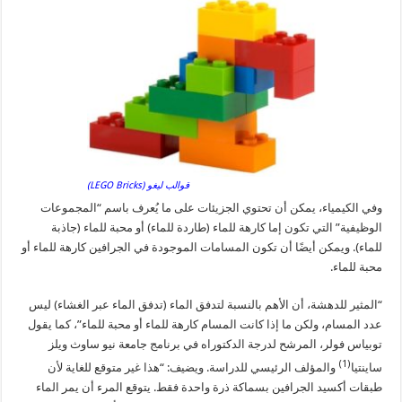
قوالب ليغو (LEGO Bricks)
وفي الكيمياء، يمكن أن تحتوي الجزيئات على ما يُعرف باسم “المجموعات
الوظيفية” التي تكون إما كارهة للماء (طاردة للماء) أو محبة للماء (جاذبة
للماء). ويمكن أيضًا أن تكون المسامات الموجودة في الجرافين كارهة للماء أو
محبة للماء.
“المثير للدهشة، أن الأهم بالنسبة لتدفق الماء (تدفق الماء عبر الغشاء) ليس
عدد المسام، ولكن ما إذا كانت المسام كارهة للماء أو محبة للماء”، كما يقول
توبياس فولر، المرشح لدرجة الدكتوراه في برنامج جامعة نيو ساوث ويلز
(1)
ساينتيا
والمؤلف الرئيسي للدراسة. ويضيف: “هذا غير متوقع للغاية لأن
طبقات أكسيد الجرافين بسماكة ذرة واحدة فقط. يتوقع المرء أن يمر الماء