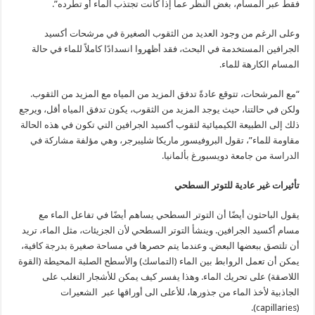
فقط عبر المسام، بغض النظر عما إذا كانت تجتذب الماء أو تطرده”.
وعلى الرغم من وجود العديد من الثقوب الصغيرة في مرشحات أكسيد
الجرافين المستخدمة في البحث، فقد أظهروا انسدادًا كاملاً للماء في حالة
المسام الكارهة للماء.
“مع المرشحات، تتوقع عادةً تدفق المزيد من المياه مع المزيد من الثقوب.
ولكن في حالتنا، حيث يوجد المزيد من الثقوب، يكون تدفق المياه أقل، ويرجع
ذلك إلى الطبيعة الكيميائية لثقوب أكسيد الجرافين التي تكون في هذه الحالة
مقاومة للماء”، تقول البروفيسور ماريكا شليبرجر، وهي مؤلفة مشاركة في
الدراسة من جامعة دويسبورغ بألمانيا.
تأثيرات غير عادية للتوتر السطحي
يقول الباحثون أيضًا أن التوتر السطحي يساهم أيضًا في تفاعل الماء مع
مسام أكسيد الجرافين. وينشأ التوتر السطحي لأن الجزيئات، مثل الماء، تريد
أن تلتصق ببعضها البعض. وعندما يتم حصرها في مساحة صغيرة بدرجة كافية،
يمكن أن تعمل الروابط بين الماء (التماسك) والأسطح الصلبة المحيطة (القوة
اللاصقة) على تحريك الماء. وهذا يفسر كيف يمكن للأشجار التغلب على
الجاذبية لأخذ الماء من جذورها، للأعلى الى أوراقها عبر الشعيرات
(capillaries).