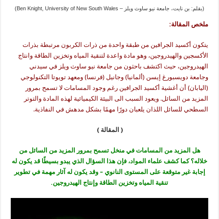
(Ben Knight, University of New South Wales – بقلم: بن نايت، جامعة نيو ساوث ويلز)
ملخص المقالة:
يتكون أكسيد الجرافين من طبقة واحدة من ذرات الكربون مرتبطة بذرات
الأكسجين والهيدروجين، وهو مادة واعدة لتنقية المياه وتخزين الطاقة وانتاج
الهيدروجين، حيث اكتشف باحثون من جامعة نيو ساوث ويلز في سيدني
وجامعة دويسبورغ إيسن (ألمانيا) وجانيل (فرنسا) ومعهد تويوتا التكنولوجي
(اليابان) أن أغشية أكسيد الجرافين رغم وجود المسامات لا تسمح بمرور
المزيد من السائل. ويعود السبب الى البيئة الكيميائية لهذه المادة والتوتر
السطحي للسائل اللذان يلعبان دورًا مهمًا بشكل مدهش في النفاذية.
( المقالة )
هل المزيد من المسامات في منخل تسمح بمرور المزيد من السائل من
خلاله؟ كما كشف علماء المواد، فإن هذا السؤال الذي يبدو بسيطًا قد يكون له
إجابة غير متوقعة على المستوى النانوي – وقد يكون له آثار مهمة في تطوير
تنقية المياه وتخزين الطاقة وإنتاج الهيدروجين.