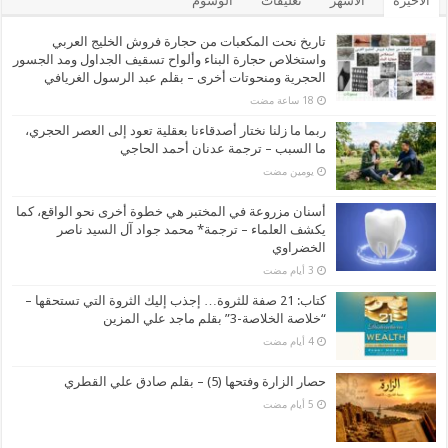
الأخيرة
الأشهر
تعليقات
الوسوم
تاريخ نحت المكعبات من حجارة فروش الخليج العربي
واستخلاص حجارة البناء وألواح تسقيف الجداول ومد الجسور
الحجرية ومنحوتات أخرى – بقلم عبد الرسول الغريافي
ربما ما زلنا نختار أصدقاءنا بعقلية تعود إلى العصر الحجري،
ما السبب – ترجمة عدنان أحمد الحاجي
‏يومين مضت
أسنان مزروعة في المختبر هي خطوة أخرى نحو الواقع، كما
يكشف العلماء – ترجمة* محمد جواد آل السيد ناصر
الخضراوي
كتاب: 21 صفة للثروة… إجذب إليك الثروة التي تستحقها –
“خلاصة الخلاصة-3” بقلم ماجد علي المزين
حصار الزارة وفتحها (5) – بقلم صادق علي القطري