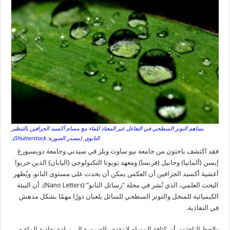
يساهم التوتر السطحي في التفاعل غير المعتاد للماء مع مسام أكسيد الجرافين بالتنظير
النانوي. (مصدر الصورة: Shutterstock).
فقد اكتشف باحثون من جامعة نيو ساوث ويلز في سيدني وجامعة دويسبورغ
إيسن (ألمانيا) وجانيل (فرنسا) ومعهد تويوتا التكنولوجي (اليابان) الذين جربوا
أغشية أكسيد الجرافين أن العكس يمكن أن يحدث على مستوى النانو. ويُظهر
البحث العلمي، الذي نُشر في مجلة “رسائل النانو” (Nano Letters)، أن البيئة
الكيميائية للمنخل والتوتر السطحي للسائل يلعبان دورًا مهمًا بشكل مدهش
في النفاذية.
ولاحظ الباحثون أن كثافة المسام لا تؤدي بالضرورة إلى زيادة نفاذية الماء –