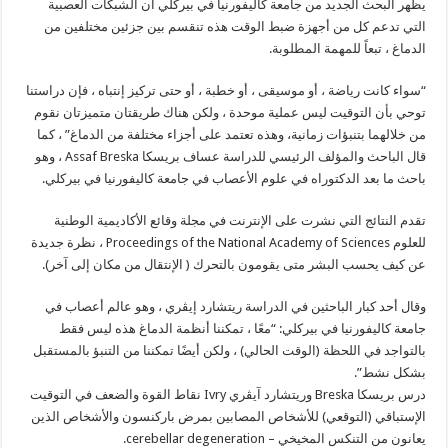
يظهر البحث الجديد من جامعة كاليفورنيا في بيركلي أن الشبكات العصبية
التي تدعم كل من أجهزة ضبط الوقت هذه تنقسم بين جزئين مختلفين من
الدماغ ، تبعاً للمهمة المطلوبة.
“سواء كانت رياضة ، أو موسيقى ، أو خطبة ، أو حتى تركيز إنتباه ، فإن دراستنا
توحي بأن التوقيت ليس عملية موحدة ، ولكن هناك طريقتان متميزتان نقوم
من خلالهما بتنبؤات زمانية، وهذه تعتمد على أجزاء مختلفة من الدماغ” ، كما
قال الباحث والمؤلف الرئيسي للدراسة عساف بريسكا Assaf Breska ، وهو
باحث ما بعد الدكتوراه في علوم الأعصاب في جامعة كاليفورنيا في بيركلي.
تقدم النتائج التي نشرت على الإنترنت في مجلة وقائع الأكاديمية الوطنية
للعلوم Proceedings of the National Academy of Sciences ، نظرة جديدة
عن كيف يحسب البشر متى يقومون بالتحرك ( الإنتقال من مكان إلى آخر).
وقال أحد كبار الباحثين في الدراسة ريتشارد إيڤري ، وهو عالم أعصاب في
جامعة كاليفورنيا في بيركلي: “معًا ، تمكننا أنظمة الدماغ هذه ليس فقط
بالتواجد في اللحظة (الوقت الحالي) ، ولكن أيضًا تمكننا من التنبؤ بالمستقبل
بشكل نشط”.
درس بريسكا Breska وريتشارد آيڤري Ivry نقاط القوة والضعف في التوقيت
الإستباقي (التوقعي) للأشخاص المصابين بمرض باركنسون والأشخاص الذين
يعانون من التنكس المخيخي – cerebellar degeneration.