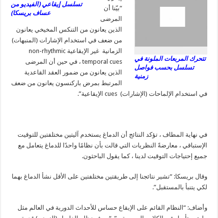
تسلسل إيقاعي (الفيديو من
“بيّنا أن
عساف بريسكا)
المرضى
الذين يعانون من التنكس المخيخي يعانون
من ضعف في استخدام الإشارات (المنبهات)
الزمانية غير الإيقاعية non-rhythmic
تتحرك المربعات الملونة في
temporal cues ، في حين أن المرضى
تسلسل بحسب فواصل
الذين يعانون من ضمور العقد القاعدية
زمنية
المرتبط بمرض باركنسون يعانون من ضعف
في استخدام الإلماحات (الإشارات) cues الإيقاعية”.
في نهاية المطاف ، تؤكد النتائج أن الدماغ يستخدم آليتين مختلفتين للتوقيت
الإستباقي ، معارضةً النظريات التي قالت بأن نظامًا واحدًا للدماغ يتعامل مع
جميع إحتياجات التوقيت لدينا ، كما يقول الباحثون.
وقال بريسكا: “تشير نتائجنا إلى طريقتين مختلفتين على الأقل نشأ الدماغ بهما
لكي يتنبأ بالمستقبل”.
وأضاف: “النظام القائم على الإيقاع حساس للأحداث الدورية في العالم مثل