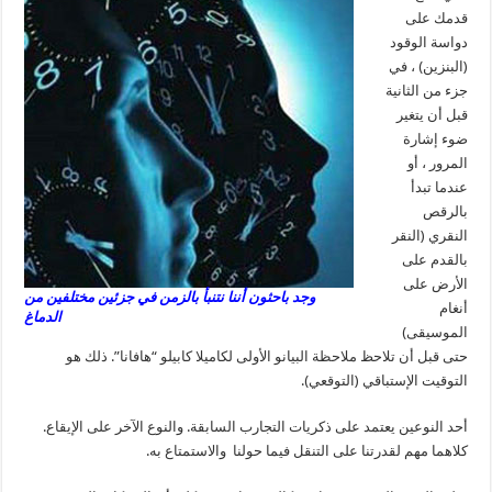
قدمك على
دواسة الوقود
(البنزين) ، في
جزء من الثانية
قبل أن يتغير
ضوء إشارة
المرور ، أو
عندما تبدأ
بالرقص
النقري (النقر
بالقدم على
الأرض على
وجد باحثون أننا نتنبأ بالزمن في جزئين مختلفين من
أنغام
الدماغ
الموسيقى)
حتى قبل أن تلاحظ ملاحظة البيانو الأولى لكاميلا كابيلو “هافانا”. ذلك هو
التوقيت الإستباقي (التوقعي).
أحد النوعين يعتمد على ذكريات التجارب السابقة. والنوع الآخر على الإيقاع.
كلاهما مهم لقدرتنا على التنقل فيما حولنا والاستمتاع به.