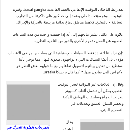
لقد ربط الباحثان التوقيت الإيقاعي بالعقد القاعدية basal ganglia، وفترة
التوقيت – وهو مؤقت داخلي يعتمد إلى حد كبير على ذاكرتنا من التجارب
السابقة – بالمخيخ. كلاهما مناطق دماغ بدائية مرتبطة بالحركة والإدراك.
علاوة على ذلك ، تشير نتائجهم إلى أنه إذا خفقت واحدة من هذه الساعات
العصبية عن العمل ، تقوم الأخرى بالدور من الناحية النظرية.
“إن دراستنا لا تحدد فقط السياقات الإستباقية التي يصاب بها مرضى الأعصاب
هؤلاء ، بل أيضًا السياقات التي لا يواجهون صعوبة فيها ، مما يوحي بأننا
نستطيع من تعديل بيئاتهم لتسهيل تفاعلهم مع ما حولهم بغض النظر عن
الأعراض التي يعانون منها. “، كما قال بريسكا Breska.
وقال إن العلاجات غير الدوائية لعجز التوقيت
العصبي يمكن أن تشمل ألعاب كمبيوتر
لتدريب الدماغ وتطبيقات الهواتف الذكية
وتحفيز الدماغ العميق وتعديلات في
التصميم البيئي.
وقال
ا
لمربعات الملونة تتحرك في
إيفري: