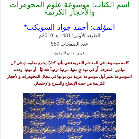
اسم الكتاب: موسوعة علوم المجوهرات
والأحجار الكريمة
المؤلف: أحمد جواد السويكت*
الطبعة الأولى: 1431 هـ 2010م
عدد الصفحات 550
عرض: حسن المرهون
كلمة موسوعة في المعاجم اللغوية تعني بأنها كتابٌ يجمع معلوماتٍ في كل
ميادين المعرفة، أَو في ميدانٍ منها، مرتبةً ترتيباً هجائيّاً.. أو مهنيا. وهذه
الموسوعة تعتبر أول موسوعة عربية من نوعها في مجال المجوهرات والأحجار
الكريمة من حيث الإيضاح والشرح والإختصار.