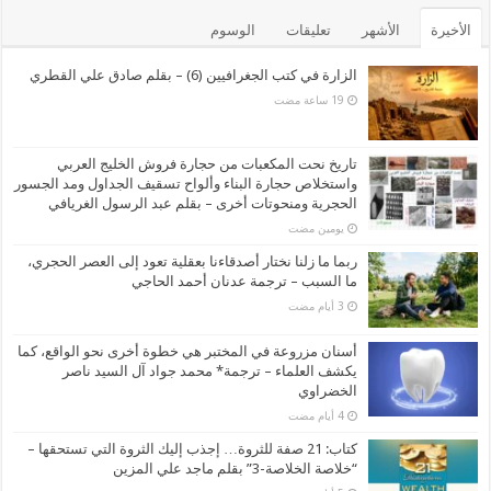
الأخيرة
الأشهر
تعليقات
الوسوم
الزارة في كتب الجغرافيين (6) – بقلم صادق علي القطري
تاريخ نحت المكعبات من حجارة فروش الخليج العربي
واستخلاص حجارة البناء وألواح تسقيف الجداول ومد الجسور
الحجرية ومنحوتات أخرى – بقلم عبد الرسول الغريافي
‏يومين مضت
ربما ما زلنا نختار أصدقاءنا بعقلية تعود إلى العصر الحجري،
ما السبب – ترجمة عدنان أحمد الحاجي
أسنان مزروعة في المختبر هي خطوة أخرى نحو الواقع، كما
يكشف العلماء – ترجمة* محمد جواد آل السيد ناصر
الخضراوي
كتاب: 21 صفة للثروة… إجذب إليك الثروة التي تستحقها –
“خلاصة الخلاصة-3” بقلم ماجد علي المزين