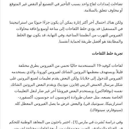
تضاءلت إمدادات لقاح واحد بسبب التأخير في التصنيع أو النقص غير المتوقع
أو مخاوف تتعلق بالسلامة.
ولكن هناك احتمال آخر أكثر إثارة يمكن أن يكون جزءًا حيويًا من استراتيجيتنا
في المستقبل: قد يؤدي خلط اللقاحات إلى مناعة أوسع وإعاقة محاولات
الفيروس للتهرب من أنظمتنا المناعية. وفي النهاية، قد يكون نهج الخلط
والمطابقة هو أفضل طريقة لحماية أنفسنا.
تجربة
خلط اللقاحات
لقاحات كوفيد-19 المستخدمة حاليًا تحمي من الفيروس بطرق مختلفة
قليلاً. ويستهدف معظمها البروتين الشائك لفيروس كورونا، والذي يستخدمه
الفيروس للدخول إلى خلايانا. ولكن البعض يقدم تعليمات لصنع البروتين على
شكل مرسال الحمض الريبي (فايزر، مودينا). ويقدم البعض البروتين الشائك
نفسه (نوفافاكس). ويستخدم البعض فيروسًا آخر غير ضار لنقل التعليمات
الخاصة بصنعه، مثل حصان طروادة (جونسون اند جونسون، أكسفورد-
استرازينيكا، سبوتنيك ڤي). والبعض عرض ما يصل الفيروس المعطل كله
(سينوفارم، سينوفاك).
وفي دراسة نُشرت في مارس [1] ، اختبر باحثون من المعاهد الوطنية للتحكم
في الغذاء والدواء في الصين مجموعات من أربعة لقاحات مختلفة لفيروس