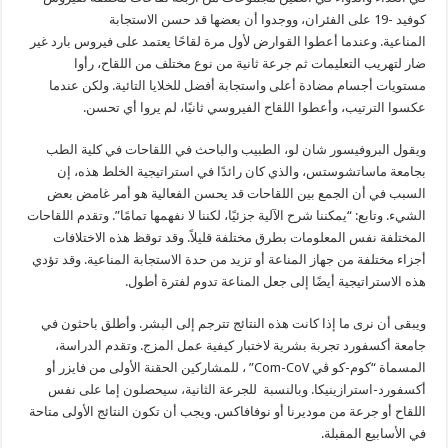
كوفيد -19 على الفئران، ووجدوا أن بعضها قد حسن الاستجابة
المناعية. وعندما أعطوا القوارض لأول مرة لقاحًا يعتمد على فيروس بارد غير
ضار لتهريب التعليمات ثم جرعة ثانية من نوع مختلف من اللقاح، رأوا
مستويات أجسام مضادة أعلى واستجابة أفضل للخلايا التائية. ولكن عندما
عكسوا الترتيب، وأعطوا اللقاح الفيروسي ثانيًا، لم يروا أي تحسن.
ويقول البروفيسور شان لو، الطبيب والباحث في اللقاحات في كلية الطب
بجامعة ماساتشوستس، والذي كان رائدًا في استراتيجية الخلط هذه، إن
السبب في أن الجمع بين اللقاحات قد يحسن الفعالية هو أمر غامض بعض
الشيء. وتابع: “يمكننا شرح الآلية جزئيًا، لكننا لا نفهمها تمامًا”. وتقدم اللقاحات
المختلفة نفس المعلومات بطرق مختلفة قليلاً. وقد توقظ هذه الاختلافات
أجزاء مختلفة من جهاز المناعة أو تزيد من حدة الاستجابة المناعية. وقد تؤدي
هذه الاستراتيجية أيضًا إلى جعل المناعة تدوم لفترة أطول.
ويبقى أن نرى ما إذا كانت هذه النتائج تترجم إلى البشر. وأطلق باحثون في
جامعة أكسفورد تجربة بشرية لاختبار كيفية عمل المزج. وتقدم الدراسة،
المسماة “كوم-كو ڤي Com-CoV” ، للمشاركين الحقنة الأولى من فايزر أو
أكسفورد-استرازينيكا. وبالنسبة للجرعة الثانية، سيحصلون إما على نفس
اللقاح أو جرعة من موديرنا أو نوفافاكس. ويجب أن تكون النتائج الأولى متاحة
في الأسابيع المقبلة.