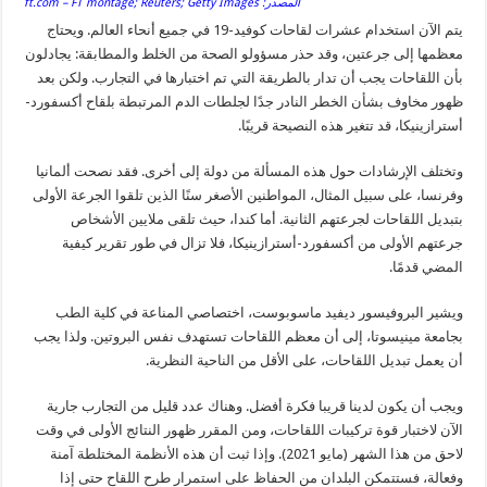
المصدر: ft.com – FT montage; Reuters; Getty Images
يتم الآن استخدام عشرات لقاحات كوفيد-19 في جميع أنحاء العالم. ويحتاج
معظمها إلى جرعتين، وقد حذر مسؤولو الصحة من الخلط والمطابقة: يجادلون
بأن اللقاحات يجب أن تدار بالطريقة التي تم اختبارها في التجارب. ولكن بعد
ظهور مخاوف بشأن الخطر النادر جدًا لجلطات الدم المرتبطة بلقاح أكسفورد-
أسترازينيكا، قد تتغير هذه النصيحة قريبًا.
وتختلف الإرشادات حول هذه المسألة من دولة إلى أخرى. فقد نصحت ألمانيا
وفرنسا، على سبيل المثال، المواطنين الأصغر سنًا الذين تلقوا الجرعة الأولى
بتبديل اللقاحات لجرعتهم الثانية. أما كندا، حيث تلقى ملايين الأشخاص
جرعتهم الأولى من أكسفورد-أسترازينيكا، فلا تزال في طور تقرير كيفية
المضي قدمًا.
ويشير البروفيسور ديفيد ماسوبوست، اختصاصي المناعة في كلية الطب
بجامعة مينيسوتا، إلى أن معظم اللقاحات تستهدف نفس البروتين. ولذا يجب
أن يعمل تبديل اللقاحات، على الأقل من الناحية النظرية.
ويجب أن يكون لدينا قريبا فكرة أفضل. وهناك عدد قليل من التجارب جارية
الآن لاختبار قوة تركيبات اللقاحات، ومن المقرر ظهور النتائج الأولى في وقت
لاحق من هذا الشهر (مايو 2021). وإذا ثبت أن هذه الأنظمة المختلطة آمنة
وفعالة، فستتمكن البلدان من الحفاظ على استمرار طرح اللقاح حتى إذا