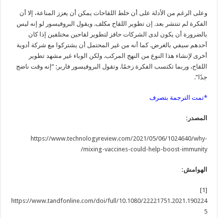
وعلى الرغم من الأدلة على أن خلط اللقاحات يمكن أن يعزز المناعة، إلا أن
الفكرة لم تنتشر بعد. إن تطوير اللقاح مكلف. ويقول البروفيسور لو إنه ليس
بالضرورة أن يكون لدى الشركات حافز لتطوير لقاحين مختلفين إذا كان
أحدهم سيفي بالغرض. كما أنه من غير المحتمل أن يشتركوا مع شركة أدوية
أخرى لإنشاء هذا النوع من النهج المركب. ولكن الوباء غير مشهد تطوير
اللقاح، وربما تكتسب الفكرة زخمًا. وتقول البروفيسور فاربر: “إنه وقت ناضج
جدًا”.
*تمت الترجمة بتصرف
المصدر:
https://www.technologyreview.com/2021/05/06/1024640/why-
mixing-vaccines-could-help-boost-immunity/
الهوامش:
[1]
https://www.tandfonline.com/doi/full/10.1080/22221751.2021.190224
5