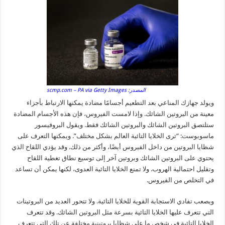
المصدر: scmp.com – PA via Getty Images
ويولد جهازك المناعي بعد التطعيم أجسامًا مضادة يمكنها الارتباط بأجزاء
معينة من البروتين الشائك. وإذا لامست الفيروس، فإن هذه الأجسام المضادة
ستلتصق البروتين الشائك والبروتين الشائك فقط. ويقول البروفيسور
ماسوبوست: “ترى الخلايا التائية العالم بشكل مختلف”. ويمكنها التعرف على
شظايا البروتين من داخل الفيروس أيضًا، وأكثر من ذلك. وقد يؤدي اللقاح الذي
يحتوي على البروتين الشائك وبروتين آخر إلى توسيع نطاق تغطية اللقاح
وتقليل احتمالية الهروب. ولا تمنع الخلايا التائية العدوى، لكنها يمكن أن تساعد
في التخلص من الفيروس.
ويصعب تفادي الاستجابة القوية للخلايا التائية. ولا تتحور العديد من البروتينات
التي تتعرف عليها الخلايا التائية بسرعة مثل البروتين الشائك. وقد تتعرف
الخلايا التائية في شخص ما على شظايا بروتينية مختلفة عن تلك التي تتعرف