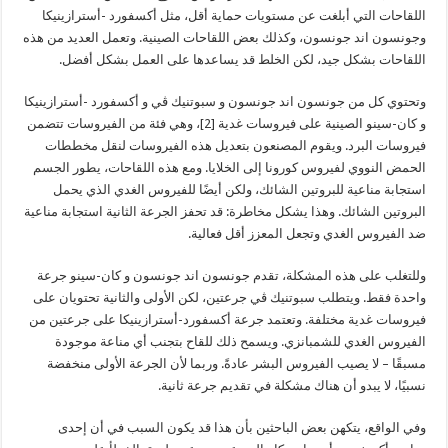
اللقاحات التي أبلغت عن مستويات حماية أقل، مثل أكسفورد -أسترازينيكا
وجونسون اند جونسون، وكذلك بعض اللقاحات الصينية. وتعمل العديد من هذه
اللقاحات بشكل جيد، لكن الخلط قد يساعدها على العمل بشكل أفضل.
وتحتوي كل من جونسون اند جونسون و سبوتنيك ڤي و أكسفورد -أسترازينيكا
و كان-سينو الصينية على فيروسات غدية [2]، وهي فئة من الفيروسات تتضمن
فيروسات البرد. ويقوم المصنعون بتعديل هذه الفيروسات لنقل مخططات
الحمض النووي لفيروس كورونا إلى الخلايا. ومع هذه اللقاحات، يطور الجسم
استجابة مناعية للبروتين الشائك، ولكن أيضًا للفيروس الغدي الذي يحمل
البروتين الشائك. وهذا يشكل مخاطرة: قد تحفز الجرعة الثانية استجابة مناعية
ضد الفيروس الغدي وتجعل المعزز أقل فعالية.
وللتغلب على هذه المشكلة، تقدم جونسون اند جونسون و كان-سينو جرعة
واحدة فقط. ويتطلب سبوتنيك ڤي جرعتين، لكن الأولى والثانية تحتويان على
فيروسات غدية مختلفة. وتعتمد جرعة أكسفورد-أسترازينيكا على جرعتين من
الفيروس الغدي للشمبانزي. ويسمح ذلك للقاح بتجنب أي مناعة موجودة
مسبقًا – لا يصيب الفيروس البشر عادةً. وربما لأن الجرعة الأولى منخفضة
نسبيًا، لا يبدو أن هناك مشكلة في تقديم جرعة ثانية.
وفي الواقع، يتكهن بعض الباحثين بأن هذا قد يكون السبب في أن إحدى