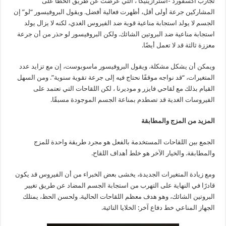
تجارب أكسفورد -أسترازينيكا ، التي عرضت عن طريق الخطأ على
المشاركين جرعة أولى أقل، أظهرت فعالية أفضل. ويقول البروفيسور “لو” إن
الجسم لا يولد استجابة مناعية قوية ضد الفيروس الغدي، لكنه لا يزال يولد
استجابة مناعية ضد البروتين الشائك. ولكن البروفيسور لو حذر من أن جرعة
معززة ثالثة قد لا تعمل أيضًا.
ويمكن أن يشكل مشكلة. ويقول البروفيسور ماسوبوست، إن مع تزايد عدد
المتغيرات، “قد نواجه موقفًا نحتاج فيه إلى جرعة تقوية سنوية”. ومن السهل
القيام بذلك مع لقاحي فايزر و موديرنا ، لكن اللقاحات التي تعتمد على
الفيروسات الغدية قد تصطدم بمناعة الجسم الموجودة مسبقًا.
المزيد من المزج والمطابقة
الجمع بين اللقاحات المستخدمة بالفعل هو مجرد طريقة واحدة للمزج
والمطابقة. والخيار الآخر هو خلط أهداف اللقاح.
ومع زيادة المتغيرات الجديدة، يخشى بعض الخبراء من أن الفيروس قد يكون
قادرًا في النهاية على التهرب من استجابة الجسم المضاد عن طريق تغيير
البروتين الشائك، وهو هدف معظم اللقاحات الحالية. ولحسن الحظ، يمتلك
الجهاز المناعي خط دفاع آخر: الخلايا التائية.