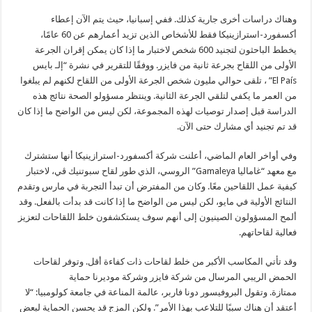
وهناك دراسات أخرى جارية كذلك. ففي إسبانيا، حيث يتم الآن إعطاء
أكسفورد-استرازينيكا فقط للأشخاص الذين تزيد أعمارهم عن 60 عامًا،
يخطط الباحثون لتجنيد 600 شخص لاختبار ما إذا كان يمكن إقران الجرعة
الأولى من اللقاح بجرعة ثانية من فايزر. ووفقًا للتقرير في نشرة “إلـ بايس
El País” ، تلقى حوالي مليون شخص الجرعة الأولى من اللقاح لكنهم لم يبلغوا
من العمر ما يكفي لتلقي الجرعة الثانية. وينتظر مسؤولو الصحة نتائج هذه
الدراسة قبل إصدار توصيات لهذه المجموعة، لكن ليس من الواضح ما إذا كان
قد تم تجنيد أي مشارك حتى الآن.
وفي أواخر العام الماضي، أعلنت شركة أكسفورد-استرازينيكا أنها ستشترك
مع معهد “غاماليا Gamaleya” الروسي، الذي طور لقاح سبوتنيك ڤي، لاختبار
كيفية عمل اللقاحين معًا. وكان من المفترض أن تبدأ التجربة في مارس وتقدم
النتائج الأولية في مايو، لكن ليس من الواضح ما إذا كانت قد بدأت بالفعل. وقد
ألمح المسؤولون الصينيون إلى أنهم سوف يستكشفون خلط اللقاحات لتعزيز
فعالية لقاحاتهم.
وقد تأتي المكاسب الأكبر من خلط لقاحات ذات كفاءة أقل. وتوفر لقاحات
الحمض الريبي المرسال من شركة فايزر وشركة موديرنا حماية
ممتازة. وتقول البروفيسور دونا فاربر، عالمة المناعة في جامعة كولومبيا: “لا
أعتقد أن هناك سببًا للتلاعب بهذا الأمر”. ولكن المزج قد يحسن الحماية لبعض