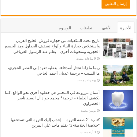
الأخيرة
الأشهر
تعليقات
الوسوم
تاريخ نحت المكعبات من حجارة فروش الخليج العربي
واستخلاص حجارة البناء وألواح تسقيف الجداول ومد الجسور
الحجرية ومنحوتات أخرى – بقلم عبد الرسول الغريافي
ربما ما زلنا نختار أصدقاءنا بعقلية تعود إلى العصر الحجري،
ما السبب – ترجمة عدنان أحمد الحاجي
‏يوم واحد مضت
أسنان مزروعة في المختبر هي خطوة أخرى نحو الواقع، كما
يكشف العلماء – ترجمة* محمد جواد آل السيد ناصر
الخضراوي
‏يومين مضت
كتاب: 21 صفة للثروة… إجذب إليك الثروة التي تستحقها –
“خلاصة الخلاصة-3” بقلم ماجد علي المزين