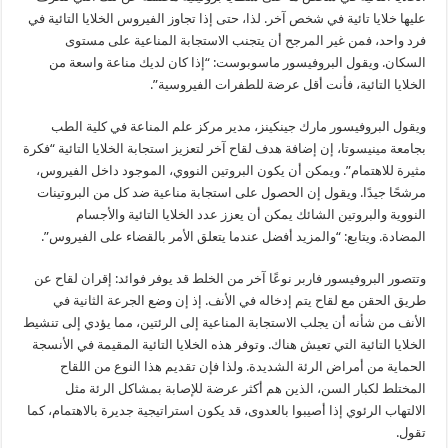
عليها خلايا تائية في شخص آخر. لذا، حتى إذا تجاوز الفيروس الخلايا التائية في
فرد واحد، فمن غير المرجح أن يتجنب الاستجابة المناعية على مستوى
السكان. ويقول البروفيسور ماسوبوست: “إذا كان لديك مناعة واسعة من
الخلايا التائية، فأنت أقل عرضة للطفرات الفيروسية”.
ويقول البروفيسور مارك جينكينز، مدير مركز علم المناعة في كلية الطب
بجامعة مينيسوتا، إن إضافة هدف لقاح آخر لتعزيز استجابة الخلايا التائية “فكرة
مثيرة للاهتمام”. ويمكن أن يكون البروتين النووي، الموجود داخل الفيروس،
مرشحًا جيدًا. ويقول إن الحصول على استجابة مناعية ضد كل من البروتينات
النووية والبروتين الشائك يمكن أن يعزز عدد الخلايا التائية والأجسام
المضادة. ويتابع: “والمزيد أفضل عندما يتعلق الأمر بالقضاء على الفيروس”.
وتتصور البروفيسور فاربر نوعًا آخر من الخلط قد يوفر فوائد: إقران لقاح عن
طريق الحقن مع لقاح يتم إدخاله في الأنف. إذ إن وضع الجرعة الثانية في
الأنف من شأنه أن يجلب الاستجابة المناعية إلى الرئتين، مما يؤدي إلى تنشيط
الخلايا التائية التي تعيش هناك. وتوفر هذه الخلايا التائية المقيمة في الأنسجة
الحماية من أمراض الرئة الشديدة. ولذا فإن تقديم هذا النوع من اللقاح
المختلط لكبار السن، الذين هم أكثر عرضة للإصابة بمشاكل الرئة مثل
الالتهاب الرئوي إذا أصيبوا بالعدوى، قد يكون استراتيجية جديرة بالاهتمام، كما
تقول.