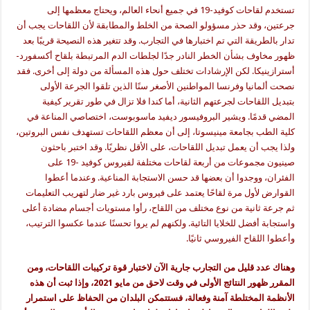
تستخدم لقاحات كوفيد-19 في جميع أنحاء العالم، ويحتاج معظمها إلى
جرعتين، وقد حذر مسؤولو الصحة من الخلط والمطابقة لأن اللقاحات يجب أن
تدار بالطريقة التي تم اختبارها في التجارب. وقد تتغير هذه النصيحة قريبًا بعد
ظهور مخاوف بشأن الخطر النادر جدًا لجلطات الدم المرتبطة بلقاح أكسفورد-
أسترازينيكا. لكن الإرشادات تختلف حول هذه المسألة من دولة إلى أخرى. فقد
نصحت ألمانيا وفرنسا المواطنين الأصغر سنًا الذين تلقوا الجرعة الأولى
بتبديل اللقاحات لجرعتهم الثانية، أما كندا فلا تزال في طور تقرير كيفية
المضي قدمًا. ويشير البروفيسور ديفيد ماسوبوست، اختصاصي المناعة في
كلية الطب بجامعة مينيسوتا، إلى أن معظم اللقاحات تستهدف نفس البروتين،
ولذا يجب أن يعمل تبديل اللقاحات، على الأقل نظريًا. وقد اختبر باحثون
صينيون مجموعات من أربعة لقاحات مختلفة لفيروس كوفيد -19 على
الفئران، ووجدوا أن بعضها قد حسن الاستجابة المناعية. وعندما أعطوا
القوارض لأول مرة لقاحًا يعتمد على فيروس بارد غير ضار لتهريب التعليمات
ثم جرعة ثانية من نوع مختلف من اللقاح، رأوا مستويات أجسام مضادة أعلى
واستجابة أفضل للخلايا التائية. ولكنهم لم يروا تحسنًا عندما عكسوا الترتيب،
وأعطوا اللقاح الفيروسي ثانيًا.
وهناك عدد قليل من التجارب جارية الآن لاختبار قوة تركيبات اللقاحات، ومن
المقرر ظهور النتائج الأولى في وقت لاحق من مايو
2021
، وإذا ثبت أن هذه
الأنظمة المختلطة آمنة وفعالة، فستتمكن البلدان من الحفاظ على استمرار