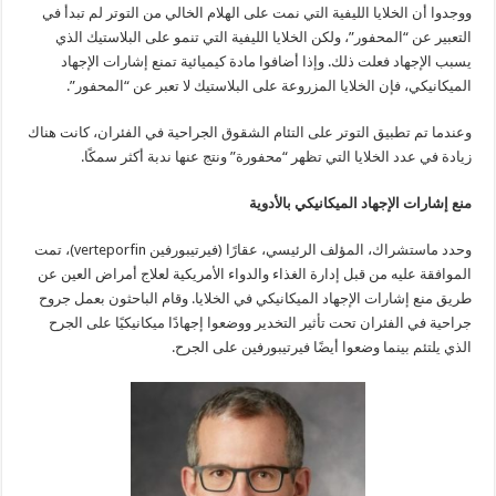
ووجدوا أن الخلايا الليفية التي نمت على الهلام الخالي من التوتر لم تبدأ في
التعبير عن “المحفور”، ولكن الخلايا الليفية التي تنمو على البلاستيك الذي
يسبب الإجهاد فعلت ذلك. وإذا أضافوا مادة كيميائية تمنع إشارات الإجهاد
الميكانيكي، فإن الخلايا المزروعة على البلاستيك لا تعبر عن “المحفور”.
وعندما تم تطبيق التوتر على التئام الشقوق الجراحية في الفئران، كانت هناك
زيادة في عدد الخلايا التي تظهر “محفورة” ونتج عنها ندبة أكثر سمكًا.
منع إشارات الإجهاد الميكانيكي بالأدوية
وحدد ماستشراك، المؤلف الرئيسي، عقارًا (فيرتيبورفين verteporfin)، تمت
الموافقة عليه من قبل إدارة الغذاء والدواء الأمريكية لعلاج أمراض العين عن
طريق منع إشارات الإجهاد الميكانيكي في الخلايا. وقام الباحثون بعمل جروح
جراحية في الفئران تحت تأثير التخدير ووضعوا إجهادًا ميكانيكيًا على الجرح
الذي يلتئم بينما وضعوا أيضًا فيرتيبورفين على الجرح.