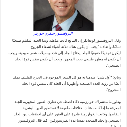
البروفيسور جيفري جورتنر
وقال البروفيسور لونغايكر إن النتائج كانت مذهلة. وبدا الجلد الملتئم طبيعيًا
تمامًا. وأضاف: “يجب أن يكون هناك ثلاثة أشياء لشفاء الجروح
ليكون تجديدًا حقيقيًا للجلد. يحتاج الجلد إلى غدد وبصيلات شعر طبيعية، ويجب
أن يكون له مظهر طبيعي تحت المجهر، ويجب أن يكون بنفس قوة الجلد
الطبيعي”.
وتابع: “أول شيء صدمنا به هو كل الشعر الموجود في الجرح الملتئم. تمكنا
أيضًا من رؤية الغدد الطبيعية وأظهرنا أن الجلد كان بنفس قوة الجلد
المجروح”.
وطور ماستشراك خوارزمية ذكاء اصطناعي تقارن الصور المجهرية للجلد
لمعرفة ما إذا كانت هناك اختلافات طفيفة لا تستطيع العين البشرية
التقاطها. وكانت الخوارزمية قادرة على العثور على أي اختلافات بين الجلد
الطبيعي والجلد المتجدد بمساعدة الفيرتيبورفين، كما قال البروفيسور
لونغايكر.