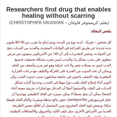
Researchers find drug that enables
healing without scarring
(CHRISTOPHER VAUGHAN – بقلم: كريستوفر فاوغان)
ملخص المقالة:
كل شخص – تقريبًا – لديه نوع من الندبة، ويتم إنتاج ما يقرب من 50-80 مليون
ندبة جديدة عن طريق الجراحة في الولايات المتحدة، والعديد من الندبات تنتج
عن الحوادث. وتشير التقديرات إلى أن 45٪ من الأمريكيين يموتون من مرض
ينطوي على تندب بشكل ما. والتندب ليس مجرد مشكلة تجميلية، فنسيج
الندب ليس به بصيلات شعر ولا غدد عرقية وهو غير مرن وأضعف من الجلد.
ويمكن أن تحد الندوب من القدرة على الحركة والتكيف مع درجات الحرارة
المتغيرة. وقد اكتشف باحثون في جامعة ستانفورد سبب حدوث التندب وأن
التوتر أثناء إصلاح الجلد يلعب دورًا مهمًا في التندب، وحددوا آلياتِ تشكلِ
الندبات في الجلد، واكتشفوا أيضًا أن التدخل مع إشارات جزيئية معينة أثناء
الشفاء يمكن أن ينتج نسيجًا لا يمكن تمييزه عن الجلد الطبيعي. ووجدوا أن
عقار فيرتيبورفين (verteporfin)، حقق نتائج مذهلة ومثيرة، والتأم الجلد طبيعيًا
تمامًا، وبنفس قوة الجلد المجروح. ومن المحتمل أن تُعَالَج بنفس الطريقة
العديدُ من الأمراض الأخرى، مثل تليف الكبد، والحروق، والالتصاقات البطنية،
وتصلب الجلد، والتندب في أنسجة القلب بعد نوبة قلبية.