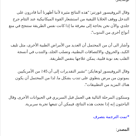
وقال البروفيسور غورتنر: “هذه النتائج مثيرة لأننا أظهرنا أننا قادرون على
التدخل ووقف الخلايا الليفية من استشعار القوة الميكانيكية عند التئام جرح
جلدي. والآن نحن بحاجة إلى معرفة ما إذا كانت نفس الطريقة ستنجح في منع
أنواع أخرى من الندوب”.
وأشار الى أن من المحتمل أن العديد من الأمراض الطبية الأخرى، مثل تليف
الكبد، والحروق، والالتصاقات البطنية، وتصلب الجلد، والتندب في أنسجة
القلب بعد نوبة قلبية، يمكن علاجها بنفس الطريقة.
وقال البروفيسور لونغايكر: “تشير التقديرات إلى أن 45٪ من الأمريكيين
يموتون من مرض ينطوي على تندب بشكل ما. لذا من المحتمل أن يكون
هناك المزيد من التطبيقات”.
وستكون المرحلة التالية هي العمل قبل السريري في الحيوانات الأخرى. وقال
الباحثون إنه إذا نجحت هذه النتائج، فيمكن أن تتبعها تجربة سريرية.
*تمت الترجمة بتصرف
المصدر: