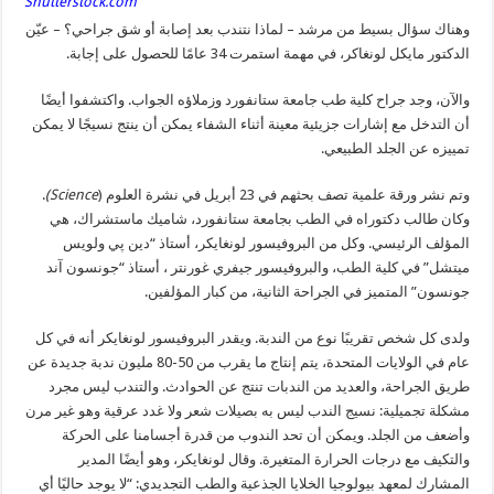
Shutterstock.com
وهناك سؤال بسيط من مرشد – لماذا نتندب بعد إصابة أو شق جراحي؟ – عيّن
الدكتور مايكل لونغاكر، في مهمة استمرت 34 عامًا للحصول على إجابة.
والآن، وجد جراح كلية طب جامعة ستانفورد وزملاؤه الجواب. واكتشفوا أيضًا
أن التدخل مع إشارات جزيئية معينة أثناء الشفاء يمكن أن ينتج نسيجًا لا يمكن
تمييزه عن الجلد الطبيعي.
وتم نشر ورقة علمية تصف بحثهم في 23 أبريل في نشرة العلوم (
Science)
.
وكان طالب دكتوراه في الطب بجامعة ستانفورد، شاميك ماستشراك، هي
المؤلف الرئيسي. وكل من البروفيسور لونغايكر، أستاذ “دين پي ولويس
ميتشل” في كلية الطب، والبروفيسور جيفري غورنتر ، أستاذ “جونسون آند
جونسون” المتميز في الجراحة الثانية، من كبار المؤلفين.
ولدى كل شخص تقريبًا نوع من الندبة. ويقدر البروفيسور لونغايكر أنه في كل
عام في الولايات المتحدة، يتم إنتاج ما يقرب من 50-80 مليون ندبة جديدة عن
طريق الجراحة، والعديد من الندبات تنتج عن الحوادث. والتندب ليس مجرد
مشكلة تجميلية: نسيج الندب ليس به بصيلات شعر ولا غدد عرقية وهو غير مرن
وأضعف من الجلد. ويمكن أن تحد الندوب من قدرة أجسامنا على الحركة
والتكيف مع درجات الحرارة المتغيرة. وقال لونغايكر، وهو أيضًا المدير
المشارك لمعهد بيولوجيا الخلايا الجذعية والطب التجديدي: “لا يوجد حاليًا أي