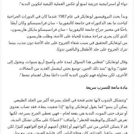
دواء أو استراتيجية جزيئية لمنع أو عكس العملية الليفية لتكوين الندبة”.
وبدأ بحث البروفيسور لونغايكر في عام 1987 عندما كان في الدورات الجراحية
كباحث ما بعد الدكتوراه في جامعة كاليفورنيا – سان فرانسيسكو. وكان أيضًا
باحثًا في مختبر جراح جامعة كاليفورنيا – سان فرانسيسكو مايكل هاريسون،
الذي كان يجري جراحة منقذة للحياة على الأجنة. وطلب هاريسون
من لونغايكر التحقيق في سبب شفاء الجروح على جلد الأجنة دون تندب، بينما
تترك الجروح على جلد الأطفال والبالغين ندوبًا.
وقال لونغايكر: “شغلني هذا السؤال لمدة عام، وأصبح أربع سنوات، وتحول إلى
عقود”. وتابع: “منذ ذلك الحين، توسع بحثي ليشمل العديد من المجالات
الأخرى، لكن محاولة فهم تكوين الندبة كانت دائمًا مجال اهتمام نشط”.
مادة مانعة للتسرب سريعة
“وتتشكل الندوب لأنها تختم فتحة في الجلد بسرعة أكبر من الجلد الطبيعي
يمكن أن ينمو” كما يقول لونغايكر. وتابع: “إذا شفيت ببطء، فقد تصاب بعدوى
أو تنزف حتى الموت. الندبة هي بقعة لحام – فهي تغطي الجرح بسرعة، لكنها
تعرض الشكل والوظيفة للخطر”. وأضاف: “اعتمادًا على مكان تشكل الندبة،
قد لا يتمكن الناس من ثني أكواعهم أو إغلاق أعينهم أو فتح أفواههم كثيرًا. لكن
في عصر ما قبل الحداثة، كان هؤلاء الناس أكثر قابلية للعيش، حتى مع مثل