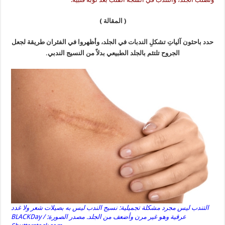
( المقالة )
حدد باحثون آلياتِ تشكلِ الندبات في الجلد، وأظهروا في الفئران طريقة لجعل
الجروح تلتئم بالجلد الطبيعي بدلاً من النسيج الندبي.
التندب ليس مجرد مشكلة تجميلية: نسيج الندب ليس به بصيلات شعر ولا غدد
عرقية وهو غير مرن وأضعف من الجلد. مصدر الصورة: BLACKDay /