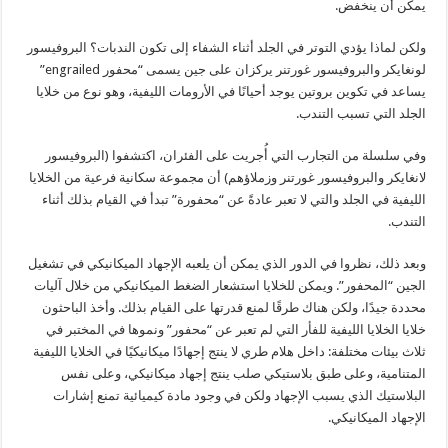
يمكن أن ينخفض.
ولكن لماذا
يؤدي التوتر في الجلد أثناء الشفاء إلى تكون الندبات؟ البروفيسور
لونغايكر والبروفيسور غورتنر يركزان على جين يسمى “محفور engrailed”
يساعد في تكوين بروتين يوجد أحيانًا في الأرومات الليفية، وهو نوع من خلايا
الجلد التي تسبب التندب.
وفي سلسلة من التجارب التي أُجريت على الفئران، اكتشفوا (البروفيسور
لانغايكر والبروفيسور غورتنر وزملاؤهم) أن مجموعة سكانية فرعية من الخلايا
الليفية في الجلد والتي لا تعبر عادةً عن “محفورة” تبدأ في القيام بذلك أثناء
التندب.
وبعد ذلك، نظروا في الدور الذي يمكن أن يلعبه الإجهاد الميكانيكي في تشغيل
الجين “المحفور”. ويمكن للخلايا استشعار الضغط الميكانيكي من خلال آليات
محددة جيدًا، ولكن هناك طرقًا لمنع قدرتها على القيام بذلك. وأخذ الباحثون
خلايا الخلايا الليفية للفأر التي لم تعبر عن “محفور” ونموها في المختبر في
ثلاث بيئات مختلفة: داخل هلام طري لا ينتج إجهادًا ميكانيكيًا في الخلايا الليفية
المتنامية، وعلى طبق بلاستيكي صلب ينتج إجهاد ميكانيكي، وعلى نفس
البلاستيك الذي يسبب الإجهاد ولكن في وجود مادة كيميائية تمنع إشارات
الإجهاد الميكانيكي.