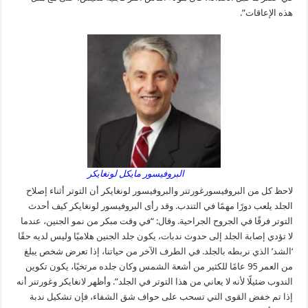
هذه الإعاقات”.
البروفيسور مايكل لونغايكر
لاحظ كل من البروفيسورغورتنر والبروفيسور لونغايكر أن التوتر أثناء إصلاح
الجلد يلعب دورًا مهمًا في التندب. وقد رأى البروفيسور لونغايكر كيف أحدث
التوتر فرقًا في الجروح الجراحية. وقال: “في وقت مبكر من نمو الجنين، عندما
لا تؤدي إصابة الجلد إلى حدوث ندبات، يكون جلد الجنين هلاميًا وليس لديه حقًا
‘الشد’ الذي نربطه بالجلد. في الطرف الآخر من حياتنا، إذا تعرض شخص يبلغ
من العمر 95 عامًا للكثير من أشعة الشمس وكان جلده مرتخيًا، يكون تكوين
الندوب ضئيلًا لأنه لا يعاني من هذا التوتر في الجلد”. وأظهر لانغايكر وغورتنر أنه
إذا تم خفض القوى التي تسحب على حواف شق الشفاء، فإن تشكيل ندبة