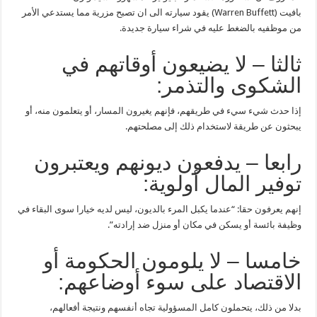
بافيت (Warren Buffett) يقود سيارته الى ان تصبح مزرية مما يستدعي الأمر
من موظفيه بالضغط عليه في شراء سيارة جديدة.
ثالثا – لا يضيعون أوقاتهم في
الشكوى والتذمر:
إذا حدث شيء سيء في طريقهم، فإنهم يغيرون المسار، أو يتعلمون منه، أو
يبحثون عن طريقة لاستخدام ذلك إلى مصلحتهم.
رابعا – يدفعون ديونهم ويعتبرون
توفير المال أولوية:
إنهم يعرفون حقا: “عندما يكبل المرء بالديون، ليس لديه خيارا سوى البقاء في
وظيفة بائسة أو يسكن في مكان أو منزل ضد إرادته”.
خامسا – لا يلومون الحكومة أو
الاقتصاد على سوء أوضاعهم:
بدلا من ذلك، يتحملون كامل المسؤولية تجاه أنفسهم ونتيجة أفعالهم،