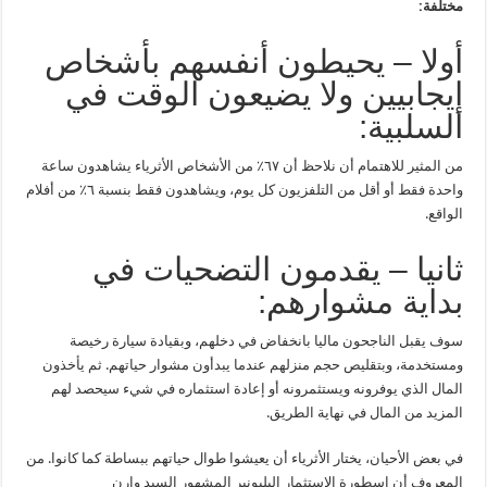
مختلفة:
أولا – يحيطون أنفسهم بأشخاص
إيجابيين ولا يضيعون الوقت في
السلبية:
من المثير للاهتمام أن نلاحظ أن ٦٧٪ من الأشخاص الأثرياء يشاهدون ساعة
واحدة فقط أو أقل من التلفزيون كل يوم، ويشاهدون فقط بنسبة ٦٪ من أفلام
الواقع.
ثانيا – يقدمون التضحيات في
بداية مشوارهم:
سوف يقبل الناجحون ماليا بانخفاض في دخلهم، وبقيادة سيارة رخيصة
ومستخدمة، وبتقليص حجم منزلهم عندما يبدأون مشوار حياتهم. ثم يأخذون
المال الذي يوفرونه ويستثمرونه أو إعادة استثماره في شيء سيحصد لهم
المزيد من المال في نهاية الطريق.
في بعض الأحيان، يختار الأثرياء أن يعيشوا طوال حياتهم ببساطة كما كانوا. من
المعروف أن اسطورة الاستثمار البليونير المشهور السيد وارن