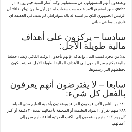
ويعتقدون أنهم المسؤولون عن مستقبلهم. وكما أشار السيد جيم رون (Jim
Rohn)، حين استغرق الأمر عنده ست سنوات ليحقق أول مليون دولار، قائلا: أن
الرئيس الجمهوري الذي تم استبداله بالديموقراطي لم يضف في الحقيقة اي
فارق بسيط في حياتي.
سادسا – يركزون على أهداف
مالية طويلة الأجل:
بدلا من مجرد كسب المال وإنفاقه، فإنهم يأخذون الوقت الكافي لإنشاء خطط
مالية تمكنهم من الوصول إلى الأهداف المالية الطويلة الأجل، ثم يتمسكون
بخططهم التي رسموها.
سابعا – لا يفترضون أنهم يعرفون
بالفعل كل شيء:
٨٦٪ من الناس الأثرياء يحبون القراءة ويعتقدون بأهمية التعليم مدى الحياة.
٨٨٪ منهم يقرأون المواد التعليمية أو المتعلقة بأعمالهم لمدة ٣٠ دقيقة أو أكثر
كل يوم. ٦٣٪ منهم يستمعون إلى الكتب الصوتية أثناء تنقلهم من وإلى
أعمالهم.