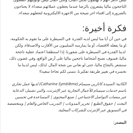
الناجحون ماليا يشعرون بالرضا عندما يجعلون عملائهم سعداء. لا يحتاجون
بالضرورة إلى اقتناء اخر صيحة من الاجهزة الاليكترونية لتجعلهم سعداء.
فكرة أخيرة:
في حين أن أيا منا ليس لديه القدرة في السيطرة على ما تقوم به الحكومة،
او ما يفعله الاقتصاد، أو ما يمارسه السلبيون من الأقارب والاصدقاء، ولكن
لدينا القدرة في السيطرة على شعورنا. إذا استطعنا اعتماد عقلية ناجحة
ماليا، فسوف نصبح أشخاصا ناجحين ماليا على أرض الواقع، وفي غضون ذلك،
سنشعر بالنجاح ماليا، حتى لو نعاني من شحة المال. لذلك، ليس لدينا ما
نخسره في تغيير طريقة تفكيرنا. نتمنى لكم نجاحا سعيدا!
الكاتبة: السيدة كاثارين سيمبام (Catharine Symblème) لديها عمل تجاري
باسم خدمات سيمبام للأعمال التجارية عبر الإنترنت، والتي تشمل: الدعاية
عبر منصات التواصل الاجتماعي | صنع المحتوى | المساعدة في تحسين
البحث | حقوق الطبع | تحرير المدونات | التدريب الخاص والعام | ومتخصصة
في التسويق عبر الإنترنت للشركات المحلية.
المصدر: