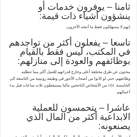
ثامنا – يوفرون خدمات أو
ينشؤون أشياء ذات قيمة:
إنهم لا يستهلكون فقط ما أنتجه الآخرون.
تاسعا – يفعلون أكثر من تواجدهم
في المكتب، ليس فقط بالقيام
بوظائفهم والعودة إلى منازلهم:
يبحثون عن طرق مختلفة أعلى وخارج قدراتهم للعمل أكثر مما تتطلبه
وظائفهم، حتى لو كانوا من أصحاب الأجور في وظيفة روتينية من التاسعة الى
الخامسة. ٤٤٪ من الأشخاص الناجحين ماليا يستيقظون ثلاث ساعات قبل بدء
أعمالهم.
عاشرا – يتحمسون للعملية
الابداعية أكثر من المال الذي
يصنعونه:
ليس الأمر انهم لا يهتمون بجني المال، ولكن المال ليس أولويتهم القصوى.