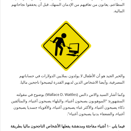
المطاعم، يعانون من تعافيهم من الإدمان المنهك، قبل أن يحققوا نجاحاتهم
المالية.
والخبر الجيد هو أن الأطفال لا يولدون بملايين الدولارات في حساباتهم
المصرفية، وأيضا الاشخاص الذين لديهم القدرة ليصبحوا ناجحين ماليا.
وكما أشار السيد والاس دالس (Wallace D. Wattles) بوضوح في مقولته
المشهورة: “الموهوبون يصبحون أغنياء، والبلهاء يصبحون أغنياء، والمتألقين
ذكاء يصبحون أغنياء. والأكثر غباء يصبحون أغنياء، والأقوياء جسديا يصبحون
أغنياء، والضعفاء بدنيا يصبحون أغنياء”.
فيما يلي ١٠ أشياء مفاجئة ومدهشة يفعلها الأشخاص الناجحون ماليا بطريقة