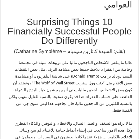
العوامي
10 Surprising Things
Financially Successful People
Do Differently
(بقلم: السيدة كاثارين سيمبام – Catharine Symblème)
غالبا ما يتلقى الاشخاص الناجحون ماليا على توبيخات سيئة في مجتمعنا،
وخاصة من الفقراء. نلاحظ جميعا بعض مشاهد الترف، مثل بعض اللقطات
للسيد دونالد ترامب (Donald Trump) على شاشة التلفزيون، أو مشاهدة
بعض الأفلام مثل “ذئب وول ستريت The Wolf of Wall Street” ، ونعتقد أن
كون بعض الاشخاص ناجحين ماليا، يعني أنهم يعيشون حياة البذخ والشراهة
الفائضة على حساب الفقراء. هذا قد يكون صحيحا بالنسبة للقليل منهم، ولكن
بالنسبة للكثيرين من الناجحين ماليا، فان نجاحهم هذا ليس سوى جزء من
القصة فقط.
ما لا نراه هو الشغف، والعمل الشاق، والأخطاء، والتوفير، والذكاء الفطري،
وكل هذه الامور ساعدت في إنشاء أنماط حياتية للأغنياء. لم تتبع وسائل
الإعلام بالكاميرات هؤلاء عندما كانوا يعيشون في السيارات، ويعملون في