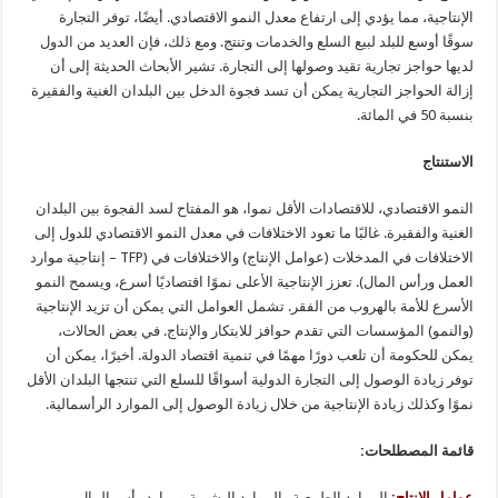
الإنتاجية، مما يؤدي إلى ارتفاع معدل النمو الاقتصادي. أيضًا، توفر التجارة
سوقًا أوسع للبلد لبيع السلع والخدمات وتنتج. ومع ذلك، فإن العديد من الدول
لديها حواجز تجارية تقيد وصولها إلى التجارة. تشير الأبحاث الحديثة إلى أن
إزالة الحواجز التجارية يمكن أن تسد فجوة الدخل بين البلدان الغنية والفقيرة
بنسبة 50 في المائة.
الاستنتاج
النمو الاقتصادي، للاقتصادات الأقل نموا، هو المفتاح لسد الفجوة بين البلدان
الغنية والفقيرة. غالبًا ما تعود الاختلافات في معدل النمو الاقتصادي للدول إلى
الاختلافات في المدخلات (عوامل الإنتاج) والاختلافات في (TFP – إنتاجية موارد
العمل ورأس المال). تعزز الإنتاجية الأعلى نموًا اقتصاديًا أسرع، ويسمح النمو
الأسرع للأمة بالهروب من الفقر. تشمل العوامل التي يمكن أن تزيد الإنتاجية
(والنمو) المؤسسات التي تقدم حوافز للابتكار والإنتاج. في بعض الحالات،
يمكن للحكومة أن تلعب دورًا مهمًا في تنمية اقتصاد الدولة. أخيرًا، يمكن أن
توفر زيادة الوصول إلى التجارة الدولية أسواقًا للسلع التي تنتجها البلدان الأقل
نموًا وكذلك زيادة الإنتاجية من خلال زيادة الوصول إلى الموارد الرأسمالية.
قائمة المصطلحات:
عوامل الإنتاج:
الموارد الطبيعية والموارد البشرية وموارد رأس المال