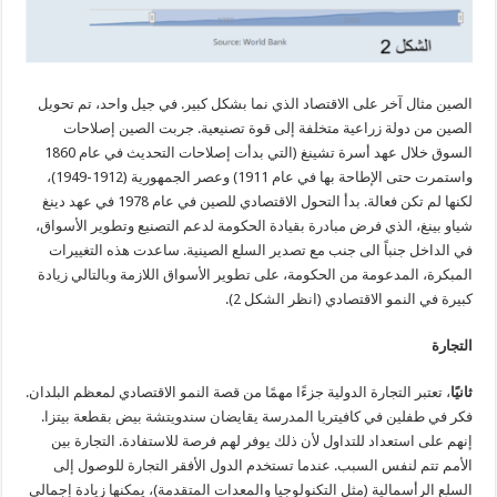
الصين مثال آخر على الاقتصاد الذي نما بشكل كبير. في جيل واحد، تم تحويل
الصين من دولة زراعية متخلفة إلى قوة تصنيعية. جربت الصين إصلاحات
السوق خلال عهد أسرة تشينغ (التي بدأت إصلاحات التحديث في عام 1860
واستمرت حتى الإطاحة بها في عام 1911) وعصر الجمهورية (1912-1949)،
لكنها لم تكن فعالة. بدأ التحول الاقتصادي للصين في عام 1978 في عهد دينغ
شياو بينغ، الذي فرض مبادرة بقيادة الحكومة لدعم التصنيع وتطوير الأسواق،
في الداخل جنباً الى جنب مع تصدير السلع الصينية. ساعدت هذه التغييرات
المبكرة، المدعومة من الحكومة، على تطوير الأسواق اللازمة وبالتالي زيادة
كبيرة في النمو الاقتصادي (انظر الشكل 2).
التجارة
ثانيًا
، تعتبر التجارة الدولية جزءًا مهمًا من قصة النمو الاقتصادي لمعظم البلدان.
فكر في طفلين في كافيتريا المدرسة يقايضان سندويتشة بيض بقطعة بيتزا.
إنهم على استعداد للتداول لأن ذلك يوفر لهم فرصة للاستفادة. التجارة بين
الأمم تتم لنفس السبب. عندما تستخدم الدول الأفقر التجارة للوصول إلى
السلع الرأسمالية (مثل التكنولوجيا والمعدات المتقدمة)، يمكنها زيادة إجمالي