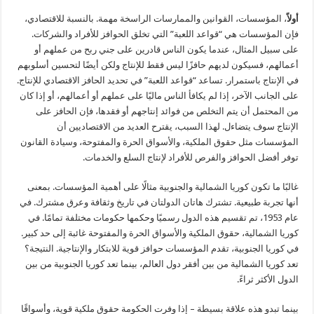
أولاً
، المؤسسات، القوانين والممارسات الراسخة مهمة. بالنسبة للاقتصادي،
فإن المؤسسات هي “قواعد اللعبة” التي تخلق الحوافز للأفراد والشركات.
على سبيل المثال، عندما يكون الناس قادرين على جني ربح من عملهم أو
أعمالهم، فسيكون لديهم حافزًا ليس فقط للإنتاج ولكن أيضًا لتحسين أسلوبهم
في الإنتاج باستمرار. تساعد “قواعد اللعبة” في تحديد الحافز الاقتصادي للإنتاج.
على الجانب الآخر، إذا لم يكافأ الناس ماليًا على عملهم أو أعمالهم، أو إذا كان
من المحتمل أن يتم التخلص من فوائد إنتاجهم أو فقدها، فإن الحافز على
الإنتاج سوف يتضاءل. لهذا السبب، يقترح العديد من الاقتصاديين أن
المؤسسات مثل حقوق الملكية، والأسواق الحرة والمفتوحة، وسيادة القانون
توفر أفضل الحوافز والفرص للأفراد لإنتاج السلع والخدمات.
غالبًا ما تكون كوريا الشمالية والجنوبية مثالًا على أهمية المؤسسات. بمعنى
أنها تجربة طبيعية. تشترك هاتان الدولتان في تاريخ وثقافة وعرق مشترك. في
عام 1953، تم تقسيم هذه الدول رسميًا وحكمها حكومات مختلفة تمامًا. في
كوريا الشمالية، حقوق الملكية والأسواق الحرة والمفتوحة غائبة إلى حد كبير.
في كوريا الجنوبية، تقدم المؤسسات حوافز قوية للابتكار والإنتاجية. النتيجة؟
تعد كوريا الشمالية من بين أفقر دول العالم، بينما تعد كوريا الجنوبية من بين
الدول الأكثر ثراءً.
بينما تبدو هذه علاقة بسيطة – إذا وفرت الحكومة حقوق ملكية قوية، وأسواقًا