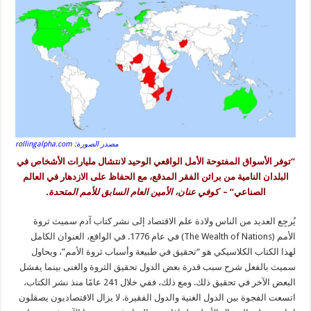
مصدر الصورة: rollingalpha.com
“توفر الأسواق المفتوحة الأمل الواقعي الوحيد لانتشال مليارات الأشخاص في
البلدان النامية من براثن الفقر المدقع، مع الحفاظ على الازدهار في العالم
الصناعي” –
كوفي عنان، الأمين العام السابق للأمم المتحدة.
يُرجِع العديد من الناس ولادة علم الاقتصاد إلى نشر كتاب آدم سميث ثروة
الأمم (The Wealth of Nations) في عام 1776. في الواقع، العنوان الكامل
لهذا الكتاب الكلاسيكي هو “تحقيق في طبيعة وأسباب ثروة الأمم”، ويحاول
سميث بالفعل شرح سبب قدرة بعض الدول تحقيق الثروة والغنى بينما يفشل
البعض الآخر في تحقيق ذلك. ومع ذلك، ففي خلال 241 عامًا منذ نشر الكتاب،
اتسعت الفجوة بين الدول الغنية والدول الفقيرة. لا يزال الاقتصاديون يصقلون