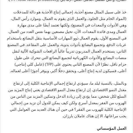
خذ على سبيل المثال مصنع أحذية. إجمالي إنتاج الأحذية هو دالة للمدخلات
(المواد الخام مثل الجلود، والعمل الذي يقوم به العمال، وموارد رأس المال،
وهي الأدوات والمعدات في المصنع)، ولكنها تعتمد أيضًا على مدى مهارة
العمال ومدى فائدة المعدات. الآن، تخيل مصنعين بهما نفس العدد من العمال.
في المصنع الأول، يقوم العمال ذوو المهارات الأساسية بنقل البضائع باستخدام
عربات الدفع، وتجميع البضائع بأدوات يدوية، والعمل على المقاعد. في المصنع
الثاني، يستخدم العمال المدربون تدريباً عالياً الرافعات الشوكية الآلية لنقل
منصات البضائع والأدوات الكهربائية لتجميع البضائع التي تتحرك على طول
حزام ناقل. نظرًا لأن المصنع الثاني يحتوي على (TFP) (عامل كلي إنتاجي)
أعلى، فسيكون لديه إنتاج أعلى، ويحقق دخلًا أكبر، ويوفر أجورًا أعلى لعماله.
وبالمثل، بالنسبة لبلد ما، سيؤدي ارتفاع إجمالي الإنتاجية الكلية إلى ارتفاع
معدل النمو الاقتصادي. إن ارتفاع معدل النمو الاقتصادي يعني إنتاج المزيد من
السلع لكل شخص، مما يؤدي إلى زيادة الدخل وتمكين المزيد من الناس من
الهروب من الفقر بمعدل أسرع. ولكن كيف يمكن للدول أن تزيد من إجمالي
الإنتاجية الكلية للهروب من الفقر؟ في حين أن هناك العديد من العوامل التي
يجب مراعاتها، الا إن هناك عاملان بارزان.
العمل المؤسساتي