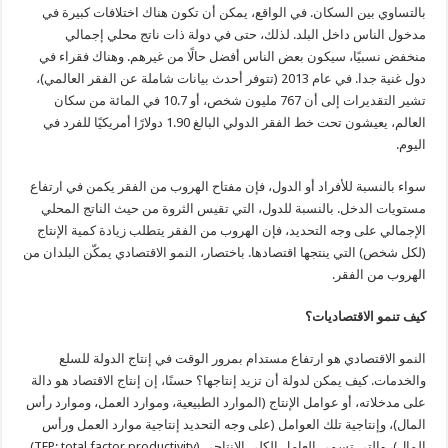
بالتساوي بين السكان. في الواقع، يمكن أن تكون هناك اختلافات كبيرة في
مدخول الناس داخل البلد. لذلك، حتى في دولة ذات ناتج محلي إجمالي
منخفض نسبيًا، سيكون بعض الناس أفضل حالًا من غيرهم. وهناك فقراء في
دول غنية جدا. في عام 2013 (تتوفر أحدث بيانات شاملة عن الفقر العالمي)،
تشير التقديرات إلى أن 767 مليون شخص، أو 10.7 في المائة من سكان
العالم، يعيشون تحت خط الفقر الدولي البالغ 1.90 دولارًا أمريكيًا للفرد في
اليوم.
سواء بالنسبة للأفراد أو الدول، فإن مفتاح الهروب من الفقر يكمن في ارتفاع
مستويات الدخل. بالنسبة للدول، التي تقيس الثروة من حيث الناتج المحلي
الإجمالي على وجه التحديد، فإن الهروب من الفقر يتطلب زيادة كمية الإنتاج
(لكل شخص) التي ينتجها اقتصادها. باختصار، النمو الاقتصادي يمكّن البلدان من
الهروب من الفقر.
كيف تنمو الاقتصاديات؟
النمو الاقتصادي هو ارتفاع مستدام بمرور الوقت في إنتاج الدولة للسلع
والخدمات. كيف يمكن لدولة أن تزيد إنتاجها؟ حسنًا، إن إنتاج الاقتصاد هو دالة
على مدخلاته، أو عوامل الإنتاج (الموارد الطبيعية، وموارد العمل، وموارد رأس
المال)، وإنتاجية تلك العوامل (على وجه التحديد إنتاجية موارد العمل ورأس
المال)، والتي تسمى العامل الكلي الإنتاجي (TFP: total factor productivity).