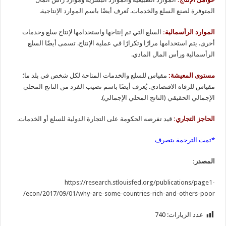
المتوفرة لصنع السلع والخدمات. تُعرف أيضًا باسم الموارد الإنتاجية.
الموارد الرأسمالية:
السلع التي تم إنتاجها واستخدامها لإنتاج سلع وخدمات
أخرى. يتم استخدامها مرارًا وتكرارًا في عملية الإنتاج. تسمى أيضًا السلع
الرأسمالية ورأس المال المادي.
مستوى المعيشة:
مقياس للسلع والخدمات المتاحة لكل شخص في بلد ما؛
مقياس للرفاه الاقتصادي. يُعرف أيضًا باسم نصيب الفرد من الناتج المحلي
الإجمالي الحقيقي (الناتج المحلي الإجمالي).
الحاجز التجاري:
قيد تفرضه الحكومة على التجارة الدولية للسلع أو الخدمات.
*تمت الترجمة بتصرف
المصدر:
https://research.stlouisfed.org/publications/page1-
econ/2017/09/01/why-are-some-countries-rich-and-others-poor/
عدد الزيارات:
740