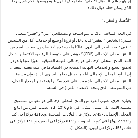
إجابتهم على السؤال الأصلي: لماذا بعض الدول غنية وبعضها الآخر فقير، وما
الذي يمكن فعله حيال ذلك؟
“الأغنياء والفقراء”
في اللغة الشائعة، غالبًا ما يتم استخدام مصطلحي “غني” و “فقير” بمعنى
نسبي: الشخص “الفقير” لديه دخل أو ثروة أو سلع أو خدمات أقل من الشخص
“الغني”. عند النظر الى الدول، غالبًا ما يستخدم الاقتصاديون نصيب الفرد من
الناتج المحلي الإجمالي (GDP) كمؤشر على متوسط الرفاهية الاقتصادية داخل
البلد. الناتج المحلي الإجمالي هو إجمالي القيمة السوقية، معبرًا عنها بالدولار،
لجميع السلع والخدمات النهائية المنتجة في اقتصاد ما في سنة معينة. بمعنى،
إن الناتج المحلي الإجمالي لبلد ما يماثل دخلها السنوي. لذلك، فإن قسمة
الناتج المحلي الإجمالي لبلد معين على عدد سكانها هو تقدير لمقدار الدخل،
في المتوسط، الذي ينتجه الاقتصاد (للفرد) في السنة.
بعبارة أخرى، نصيب الفرد من الناتج المحلي الإجمالي هو مقياس لمستوى
معيشة الأمة. على سبيل المثال، في عام 2016، كان نصيب الفرد من الناتج
المحلي الإجمالي 57467 دولارًا في الولايات المتحدة، و42158 دولارًا في كندا،
و27.539 دولارًا في كوريا الجنوبية، و8123 دولارًا في الصين، و1513 دولارًا في
غانا، و455 دولارًا في ليبيريا (الشكل 1).