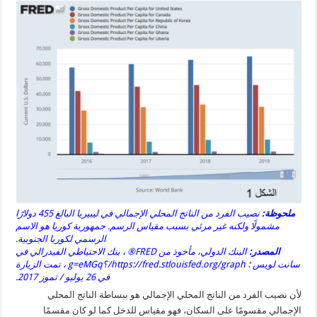
ملحوظة:
نصيب الفرد من الناتج المحلي الإجمالي في ليبيريا البالغ 455 دولارًا
مشمولًا ولكنه غير مرئي بسبب مقياس الرسم. جمهورية كوريا هو الاسم
الرسمي لكوريا الجنوبية.
المصدر:
البنك الدولي، مأخوذ من FRED® ، بنك الاحتياطي الفيدرالي في
سانت لويس ؛ https://fred.stlouisfed.org/graph/؟g=eMGq ، تمت الزيارة
في 26 يوليو / تموز 2017.
لأن نصيب الفرد من الناتج المحلي الإجمالي هو ببساطة الناتج المحلي
الإجمالي مقسومًا على السكان، فهو مقياس للدخل كما لو كان مقسمًا