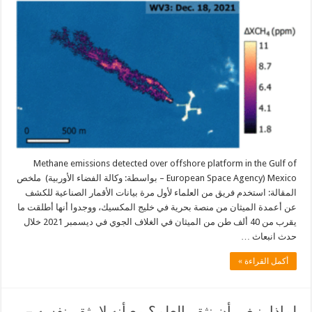
Methane emissions detected over offshore platform in the Gulf of
Mexico (European Space Agency – بواسطة: وكالة الفضاء الأوربية) ملخص
المقالة: استخدم فريق من العلماء لأول مرة بيانات الأقمار الصناعية للكشف
عن أعمدة الميثان من منصة بحرية في خليج المكسيك، ووجدوا أنها أطلقت ما
يقرب من 40 ألف طن من الميثان في الغلاف الجوي في ديسمبر 2021 خلال
حدث انبعاث …
أكمل القراءة »
لماذا ينبغي أن نثق بالعلم؟ مع أنه لا يثق بنفسه –