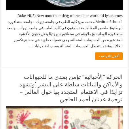
New understanding of the inner world of lysosomes (Duke-NUS
Medical School1 مقدمة من: كلية الطب في جامعة ديوك – جامعة سنغافورة
الوطنية) ملخص المقالة: حدد باحثون في كلية الطب في جامعة ديوك – جامعة
سنغافورة الوطنية وزملاؤهم في سنغافورة بروتينًا ينقل دهون الأغشية
المتدهورة من الجسيمات المتحللة، وهي عضيات خلوية هي مصانع تكسير
الخلايا. وعندما تتعطل الجسيمات المتحللة بسبب اضطرابات …
أكمل القراءة »
الحركة “الأحيائية” تؤمن بمدى ما للحيوانات
والأماكن والنباتات سلطة على البشر [وتشهد
تزايدًا في الاهتمام المتجدد بها حول العالم] –
ترجمة عدنان أحمد الحاجي