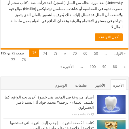
University) لقد مررنا بحالة من الملل (الضجر). لقد قرأت نصف كتاب صخم أو
حضرت ندوة في المحاسبة أو شاهدت مسلسل نيتفليكس (Netflix) مبالغ فيه
ولاحظت أن الملل قد تسلل إليك. ذلك يُعرف بالشعور بالملل الذي يتميز
بتراجع في مستوى الاهتمام والرغبة وفقدان الدافع في القيام بعمل ما. حالة
الملل لا …
أكمل القراءة »
75
« الأولى
...
50
60
70
«
73
74
صفحة 75 من 195
77
76
»
80
90
100
...
الأخيرة »
الأخيرة
الأشهر
تعليقات
الوسوم
أسنان مزروعة في المختبر هي خطوة أخرى نحو الواقع، كما
يكشف العلماء – ترجمة* محمد جواد آل السيد ناصر
الخضراوي
كتاب: 21 صفة للثروة… إجذب إليك الثروة التي تستحقها –
“خلاصة الخلاصة-3” بقلم ماجد علي المزين