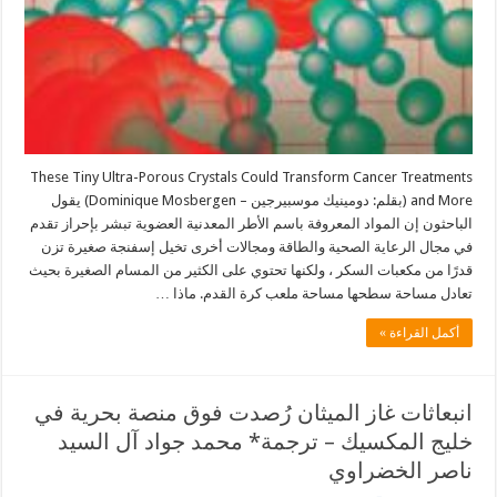
These Tiny Ultra-Porous Crystals Could Transform Cancer Treatments
and More (بقلم: دومينيك موسبيرجين – Dominique Mosbergen) يقول
الباحثون إن المواد المعروفة باسم الأطر المعدنية العضوية تبشر بإحراز تقدم
في مجال الرعاية الصحية والطاقة ومجالات أخرى تخيل إسفنجة صغيرة تزن
قدرًا من مكعبات السكر ، ولكنها تحتوي على الكثير من المسام الصغيرة بحيث
تعادل مساحة سطحها مساحة ملعب كرة القدم. ماذا …
أكمل القراءة »
انبعاثات غاز الميثان رُصدت فوق منصة بحرية في
خليج المكسيك – ترجمة* محمد جواد آل السيد
ناصر الخضراوي