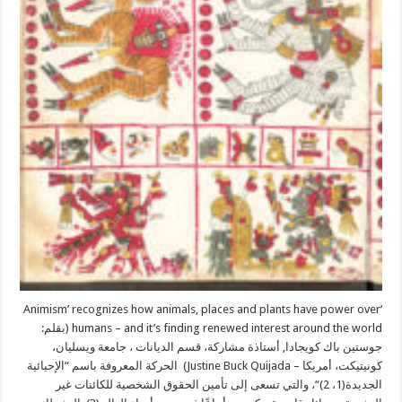
‘Animism’ recognizes how animals, places and plants have power over
humans – and it’s finding renewed interest around the world (بقلم:
جوستين باك كويجادا, أستاذة مشاركة، قسم الديانات ، جامعة ويسليان،
كونيتيكت، أمريكا – Justine Buck Quijada) الحركة المعروفة باسم “الإحيائية
الجديدة(1، 2)“، والتي تسعى إلى تأمين الحقوق الشخصية للكائنات غير