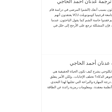
ترجمة عدنان أحمد الحاجي
ون بسبب أنفك (الشم) المرضى في دراسة قام
بها مركز إضطرابات السم والتذوق في جامعة ڤرجينيا كومونويلث VCU يعتقدون أنهم
 فقدوا حاسة الشم كما يقول الباحثون. عندما
 فإن المشكلة ترجع على الأرجح إلى خلل في
عدنان أحمد الحاجي
كلوجي يشرح كيف تكون الحياة الحقيقية هي
قطعي لمعدل الذكاء IQ ما هو جوهر الذكاء؟ تختلف الإجابات ، ولكن الأمر يتعلق
رجة المهارة والبراعة التي تجلبها لهذا التحدي.
أنظمة معقدة ، ومعلومات رمزية زائدة عن الطاقة