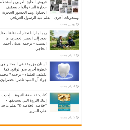
فروش الخليج العربي واستخلا
حجارة البناء وألواح تسقيف
الجداول ومد الجسور الحجرية
ومنحوتات أخرى – بقلم عبد الرسول الغريافي
‏يومين مضت
ربما ما زلنا نختار أصدقاءنا بعقلي
تعود إلى العصر الحجري، ما
السبب – ترجمة عدنان أحمد
الحاجي
أسنان مزروعة في المختبر هي
خطوة أخرى نحو الواقع، كما
يكشف العلماء – ترجمة* محمد
جواد آل السيد ناصر الخضراوي
كتاب: 21 صفة للثروة… إجذب
إليك الثروة التي تستحقها –
“خلاصة الخلاصة-3” بقلم ماجد
علي المزين