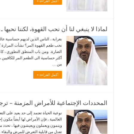
أكمل القراءة »
لماذا لا ينبغي لنا أن نحب القهوة، لكننا نحبها
بغرابة ، الناس الذين لديهم حساسية عالي
نحب طعم القهوة المر؟ نشأت المرارة ك
الضارة. ومن باب المنطق التطوري ، كان ع
أكثر حساسية الى الطعم المر للكافيين ، 
من …
أكمل القراءة »
المحددات الإجتماعية للأمراض المزمنة – تر
نوعية الحياة تعتمد إلى حد بعيد على التعل
العالمية ، فإن الأمراض لها أيضاً مكون 
وينمون ويعملون ويعيشون فيها ، تحدد م
تعدل من قابلية التعرض للمرض والبقاء عل