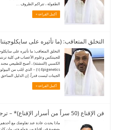
الطفولة ، تتراكم الظروف …
أكمل القراءة »
التخلق المتعاقب: (ما تأثيره على سايكلوجيتن
التخلق المتعاقب: ما تأثيره على سايكلوج
للجينتكس وعلوم الأعصاب في كلية ترنت
الكسبي (التنشئة) ، أصبح للطبيعي مجند ج
Epigenetics (١) – الذي جُلب من
الجينات ليست قدراً. إن الدليل الساحق 
أكمل القراءة »
فن الإقناع (50 سراً من أسرار الإقناع)* – ترجمة محمد سعيد الدبوس
ماذا يحدث عادة عند تفاوضك مع أحدهم في 
بصعوبة في إقناع من حوله حتى وإن كان 