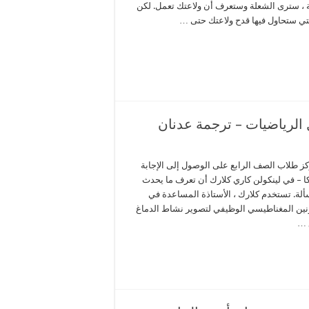
هاية ، سترى الشعلة وستعرف أن ولاعتك تعمل. لكن
تي ستحاول فيها قدح ولاعتك حتى …
الرياضيات – ترجمة عدنان
العدد ٧٢ في ١٢؟ حين يركز طلاب الصف الرابع على الوصول إلى الإجابة
كا – في لينكولن كاري كلارك أن تعرف ما يحدث
ة. تستخدم كلارك ، الأستاذة المساعدة في
الرنين المغناطيسي الوظيفي لتصوير نشاط الدماغ
 …