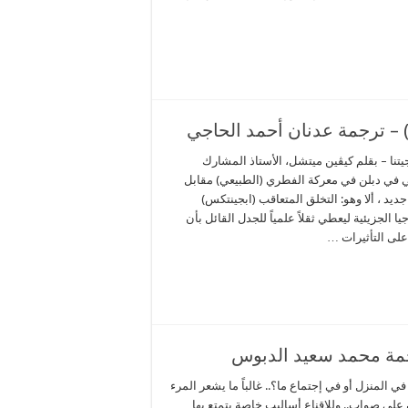
ا) – ترجمة عدنان أحمد الحاجي
يتنا – بقلم كيڤين ميتشل، الأستاذ المشارك
ي في دبلن في معركة الفطري (الطبيعي) مقابل
ديد ، ألا وهو: التخلق المتعاقب (ابجينتكس)
 البيولوجيا الجزيئية ليعطي ثقلاً علمياً للجدل القائل بأن
على التأثيرات …
المنزل أو في إجتماع ما؟.. غالباً ما يشعر المرء
على صواب.. وللإقناع أساليب خاصة يتمتع بها