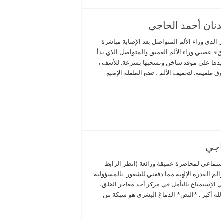
عدنان أحمد الحاجي
الذي وراء الألم المتواصل بعد الإصابة مباشرة
تعرف باحثون على مسار تشوير signalling عصبي وراء الألم العميق والمتواصل الذي بدأ
يدها على موقد ساخن وتسحبها بسرعة. للأسف ،
ق طفيفة. لتخفيف الألم ، تضع الطفلة الإصبع
اجي
ستماعي لمحاضرة عميقة ورائعة (انظر الرابط
م القدرة الإلهية مما دفعني للشعور بالمسؤولية
 الإستمتاع بالتأمل في مركز أحد معاجز الخلق،
 والله أكبر . *النص* الدماغ البشري هو شبكة من
…