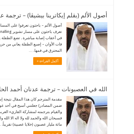
أصول الألم (بقلم إيكاترينا بيشيڤا) – ترجمة 
أصول الألم – باحثون تعرفوا على المسار 
في أعقاب إصابة مباشرة . تضع الطفلة 
فات الأوان – إصبع الطفلة يعاني من حرو
المحترق في فمها. …
أكمل القراءة »
الله في العصبونات – ترجمة عدنان أحمد الح
مقدمة المترجم كان هذا المقال نتيجة إ
ضمن المصادر) جعلتني أسبح في أحد عوال
والقيام بترجمته لمشاركة القاريء العربي
فسبحان الله والحمد لله ولا اله الا الله
مائة مليار عصبون (خلايا عصبية) تقريباً. 