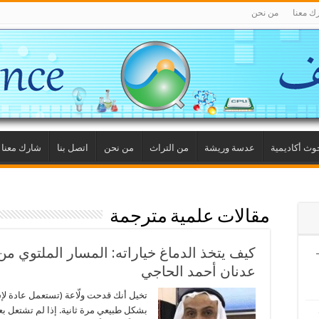
ك معنا
من نحن
وث أكاديمية
عدسة وريشة
من التراث
من نحن
اتصل بنا
شارك معنا
مقالات علمية مترجمة
كيف يتخذ الدماغ خياراته: المسار الملتوي من
فيين (6) –
عدنان أحمد الحاجي
تخيل أنك قدحت ولّاعة (تستعمل عادة لإش
بشكل طبيعي مرة ثانية. إذا لم تشتعل بع