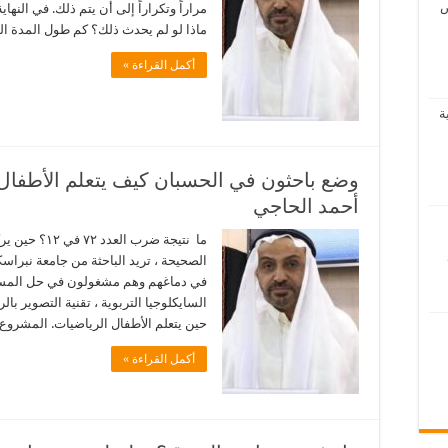
ص
مراراً وتكراراً إلى أن يتم ذلك. في الن
ماذا لو لم يحدث ذلك؟ كم طول المدة ال
أكمل القراءة »
ة
وضع باحثون في الحسبان كيف يتعلم الأطفال 
أحمد الحاجي
ما نتيجة ضرب 
الصحيحة ، تريد الباحثة من جامعة نبراس
في دماغهم وهم مشغولون في حل المسأل
السايكلوجيا التربوية ، تقنية التصوير ب
حين يتعلم الأطفال الرياضيات. المشروع
أكمل القراءة »