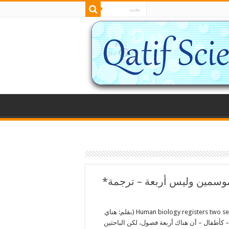
موسمين وليس أربعة – ترجمة*
Human biology registers two seasons, not four, study suggests (بقلم: هناي
Hanae Armitage) نتعلم – كأطفال – أن هناك أربعة فصول، لكن الباحثين