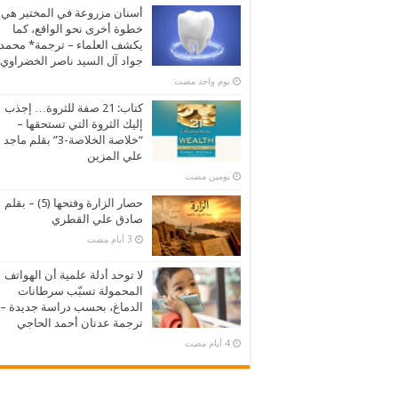
أسنان مزروعة في المختبر هي
خطوة أخرى نحو الواقع، كما
يكشف العلماء – ترجمة* محمد
جواد آل السيد ناصر الخضراوي
‏يوم واحد مضت
كتاب: 21 صفة للثروة… إجذب
إليك الثروة التي تستحقها –
“خلاصة الخلاصة-3” بقلم ماجد
علي المزين
‏يومين مضت
حصار الزارة وفتحها (5) – بقلم
صادق علي القطري
لا توحد أدلة علمية أن الهواتف
المحمولة تسبّب سرطانات
الدماغ، بحسب دراسة جديدة –
ترجمة عدنان أحمد الحاجي