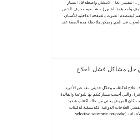
. التفشي لغةً : الانتشار. واصطلاحًا : انتشار
 حرف واحد هو ( الشين ). ينشأ صوت حرف الشين
فم فيصطدم الصوت بالصفحة الداخلية للأسنان
 الصوت في الفم. ويمكن ملاحظة هذه الصفة عند
 في حل مشاكل فشل العلاج
علاج للاكتئاب، وخلال حديثي معه عن الأدوية
رة، والتي أحببت مشاركتكم بها للتوعية والفائدة
ت. كان المريض يعاني من حالة اكتئاب شديد
سي العلاجات الدوائية الكلاسيكية للاكتئاب
selective se …