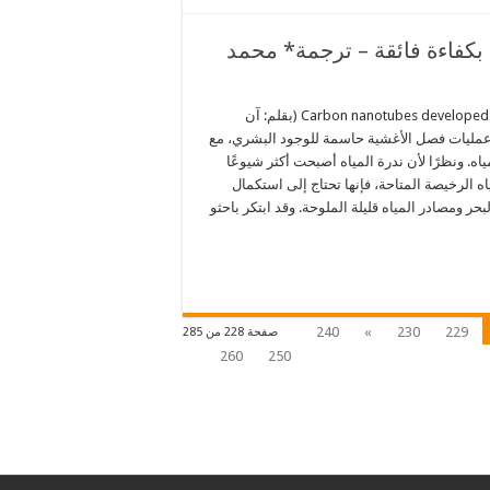
اه بكفاءة فائقة – ترجمة* محمد
Carbon nanotubes developed for super efficient desalination (بقلم: آن
Anne M S) أصبحت عمليات فصل الأغشية حاسمة للوجود البشري، مع
ه. ونظرًا لأن ندرة المياه أصبحت أكثر شيوعًا
ه الرخيصة المتاحة، فإنها تحتاج إلى استكمال
لبحر ومصادر المياه قليلة الملوحة. وقد ابتكر باحثو
240
»
230
229
صفحة 228 من 285
260
250