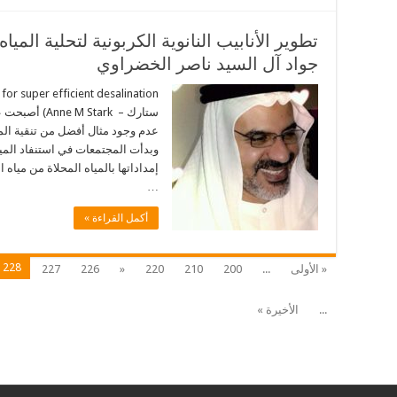
تطوير الأنابيب النانوية الكربونية لتحلية المي
جواد آل السيد ناصر الخضراوي
ستارك – tark
عدم وجود مثال أفضل من تنقية الميا
وبدأت المجتمعات في استنفاد الميا
إمداداتها بالمياه المحلاة من مياه ا
…
أكمل القراءة »
228
« الأولى
...
200
210
220
«
226
227
...
الأخيرة »