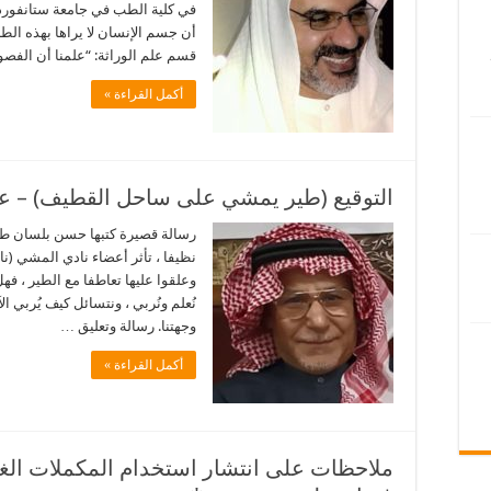
في كلية الطب في جامعة ستانفورد ب
أن جسم الإنسان لا يراها بهذه الطر
قسم علم الوراثة: “علمنا أن الفصو
أكمل القراءة »
التوقيع (طير يمشي على ساحل القطيف) – 
رسالة قصيرة كتبها حسن بلسان ط
نظيفا ، تأثر أعضاء نادي المشي (نا
وعلقوا عليها تعاطفا مع الطير ، فهل
نُعلم ونُربي ، ونتسائل كيف يُربي ا
وجهتنا. رسالة وتعليق …
أكمل القراءة »
ملاحظات على انتشار استخدام المكملات الغذا