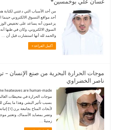
غسان علي بوخمسين*
من أحد الأسباب التي دعتني لكتابة ه
أحد مواقع التسوق الالكتروني حينما 
يزعمون أنه يساعد على تخفيض الوزن.
السوق الالكتروني، وكان في ظنها أنه 
والحمد لله أنها استشارت قبل أن …
أكمل القراءة »
موجات الحرارة البحرية من صنع الإنسان – ت
ناصر الخضراوي
لأبحاث الم
وتضر بمصايد الأسماك. وتعتبر موجةُ
زمنيةً …