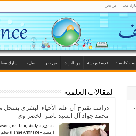
رك معنا
من نحن
وث أكاديمية
عدسة وريشة
من التراث
من نحن
اتصل بنا
شارك معنا
المقالات العلمية
دراسة تقترح أن علم الأحياء البشري يسجل 
ة
محمد جواد آل السيد ناصر الخضراوي
آرميتيج – 