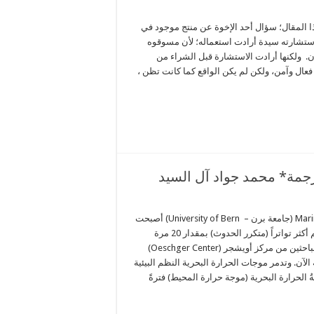
ذا المقال؛ سؤال أحد الإخوة عن منتج موجود في
استشارته سيدة أرادت استعماله؛ لأن مسوقوه
 ولكنها أرادت الاستشارة قبل الشراء من
فعال وآمن، ولكن لم يكن الواقع كما كانت تظن ،
رجمة* محمد جواد آل السيد
Marine heatwaves are human-made (جامعة برن – University of Bern) أصبحت
موجات الحرارة في محيطات العالم أكثر تواتراً (متكرر الحدوث) بمقدار 20 مرة
بسبب تأثير البشر. وهذا ما يمكن للباحثين من مركز أويشجر (Oeschger Center)
ناخ بجامعة برن [١] إثباته الآن. وتدمر موجات الحرارة البحرية النظم البيئية
 الحرارة البحرية (موجة حرارة المحيط) فترةً