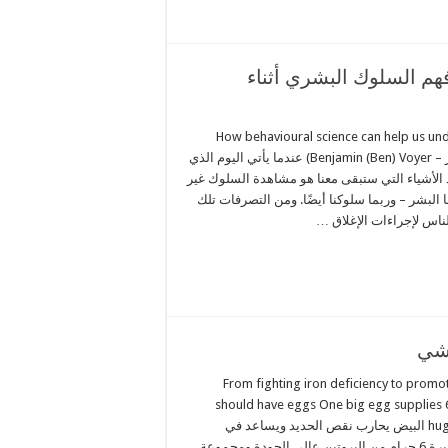
هم السلوك البشري أثناء
How behavioural science can help us u
a pandemic (بقلم: بنيامين (بن) ڤوير – Benjamin (Ben) Voyer) عندما يأتي اليوم الذي
ئحة كوفيد-19 ، فإن أحد الأشياء التي ستبقى معنا هو مشاهدة السلوك غير
ا البشر – وربما سلوكنا أيضًا. ومن التصرفات تلك
جشي
From fighting iron deficiency to promo
should have eggs One big egg supplies 6
huge variety of necessary nutrients البيض يحارب نقص الحديد ويساعد في
تخفيض الوزن. توفر بيضة واحدة كبيرة 6 جرام من البروتين عالي الجودة ومجموعة