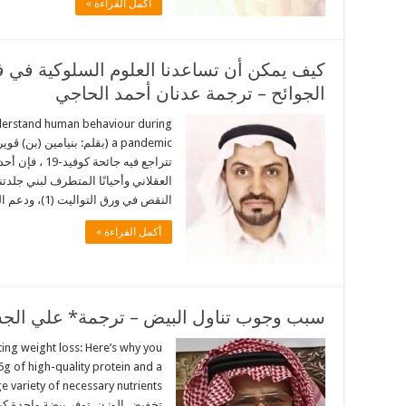
أكمل القراءة »
كيف يمكن أن تساعدنا العلوم السلوكية في ف
الجوائح – ترجمة عدنان أحمد الحاجي
nderstand human behaviour during
تتراجع فيه جا
العقلاني وأحيانًا المتطرف لبني جلدتن
النقص في ورق التواليت (1)، ودعم الناس لإجراءات الإغلاق …
أكمل القراءة »
سبب وجوب تناول البيض – ترجمة* علي ال
ting weight loss: Here’s why you
g of high-quality protein and a