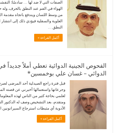
الصفات التي لا ضد لها … سادسًا: التفشي .
الهواء في الفم عند النطق بالحرف. وله
من وسط اللسان ويندفع باتجاه مقدمة ال
العلوية والسفلية فيؤدي ذلك إلى انتشار
النطق …
أكمل القراءة »
الفحوص الجينية الدوائية تعطي أملاً جديداً
الدوائي – غسان علي بوخمسين*
قبل فترة راجع الصيدلية أحد المرضى لصرف 
وجرعاتها واستعمالها أخبرني عن قصته المثي
لعلمي بحاجة كثير من الناس لهذه المعلوما
ومتقدم، بعد التشخيص وصف له الدكتور النف
الأدوية أي مثبطات استرجاع السيراتونين الانتقائية (rotonin reuptake
أكمل القراءة »