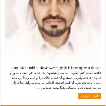
Can’t solve a riddle? The answer might lie in knowing what doesn’t
work (بقلم: كيم ايكارت – جامعة واشنطون) هل تبحث عن نمط / نسق أو
قانون / قاعدة ولكن لم تستطع أن تجده. لذلك تتراجع قليلًا وتبدأ من جديد.
ذلك لأن دماغك يدرك أن استراتيجيتك الحالية غير مجدية، وأنك بحاجة إلى
طريقة جديدة لحل المسألة، وفقًا لبحث جديد من …
أكمل القراءة »