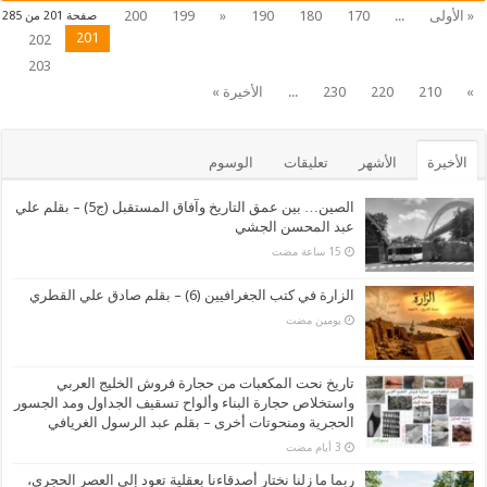
« الأولى
...
170
180
190
«
199
200
صفحة 201 من 285
201
202
203
»
210
220
230
...
الأخيرة »
الأخيرة
الأشهر
تعليقات
الوسوم
الصين… بين عمق التاريخ وآفاق المستقبل (ج5) – بقلم علي
عبد المحسن الجشي
الزارة في كتب الجغرافيين (6) – بقلم صادق علي القطري
‏يومين مضت
تاريخ نحت المكعبات من حجارة فروش الخليج العربي
واستخلاص حجارة البناء وألواح تسقيف الجداول ومد الجسور
الحجرية ومنحوتات أخرى – بقلم عبد الرسول الغريافي
ربما ما زلنا نختار أصدقاءنا بعقلية تعود إلى العصر الحجري،