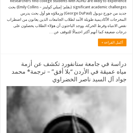
Researchers find college students with ADHD are likely to experience
significant academic challenges (بقلم: إميلي كولينز – Emily Collins) بحث
جديد من جورج دوبول (George DuPaul) وزملاؤه هو أول بحث يدرس
المخرجات الأكاديمية طويلة الأمد لطلاب الجامعات الذين يعانون من اضطراب
نقص الانتباه وفرط الحركة، ووجد الباحثون أن هؤلاء الطلاب يحصلون على
درجات ضعيفة كما أنهم أكثر احتمالًا للتوقف عن …
أكمل القراءة »
دراسة في جامعة ستانفورد تكشف عن أزمة
مياه عميقة في الأردن “بلا أفق” – ترجمة* محمد
جواد آل السيد ناصر الخضراوي