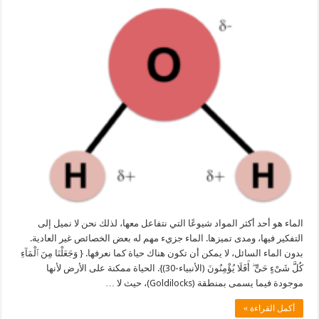
الماء هو أحد أكثر المواد شيوعًا التي نتفاعل معها، لذلك نحن لا نميل إلى
التفكير فيها، ومدى تميزها. الماء جزيء مهم له بعض الخصائص غير العادية.
بدون الماء السائل، لا يمكن أن تكون هناك حياة كما نعرفها. { وَجَعَلْنَا مِنَ ٱلْمَآءِ
كُلَّ شَىْءٍ حَىٍّ ۖ أَفَلَا يُؤْمِنُونَ (الأنبياء-30)}. الحياة ممكنة على الأرض لأنها
موجودة فيما يسمى بمنطقة (Goldilocks)، حيث لا …
أكمل القراءة »