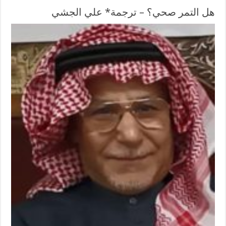
هل التمر صحي؟ – ترجمة* علي الجشي