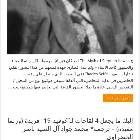
The Myth of Stephen Hawking لقد كان فيزيائيًا مرموغًا، لكن رأته الصحافة
والجمهور كأحد الأنبياء – ولم يبذل قصارى جهده لمنعهم من هذا التصور (بقلم:
تشارلز سيف – Charles Seife) في الصمت الذي سيطر على رؤوس
الحاضرين في بداية المحاضرة التي ألقاها ستيفن هوكينغ نوع من التبجيل /
التقديس الديني. عادة ما يملأ الحضور القاعة التي يحاضر فيها هوكينغ حيث …
أكمل القراءة »
إليك ما يجعل 4 لقاحات لـ”كوفيد-19″ فريدة (وربما
مفيدة) – ترجمة* محمد جواد آل السيد ناصر
الخضراوي