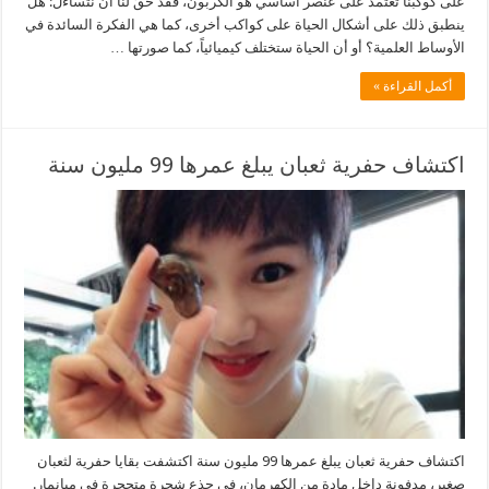
على كوكبنا تعتمد على عنصر أساسي هو الكربون، فقد حقَّ لنا أن نتساءل: هل
ينطبق ذلك على أشكال الحياة على كواكب أخرى، كما هي الفكرة السائدة في
الأوساط العلمية؟ أو أن الحياة ستختلف كيميائياً، كما صورتها …
أكمل القراءة »
اكتشاف حفرية ثعبان يبلغ عمرها 99 مليون سنة
اكتشاف حفرية ثعبان يبلغ عمرها 99 مليون سنة اكتشفت بقايا حفرية لثعبان
صغير، مدفونة داخل مادة من الكهرمان، في جذع شجرة متحجرة في ميانمار.