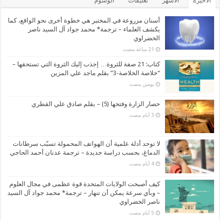
الأخيرة
الأشهر
تعليقات
الوسوم
أسنان مزروعة في المختبر هي خطوة أخرى نحو الواقع، كما
يكشف العلماء – ترجمة* محمد جواد آل السيد ناصر
الخضراوي
كتاب: 21 صفة للثروة… إجذب إليك الثروة التي تستحقها –
“خلاصة الخلاصة-3” بقلم ماجد علي المزين
‏يومين مضت
حصار الزارة وفتحها (5) – بقلم صادق علي القطري
لا توحد أدلة علمية أن الهواتف المحمولة تسبّب سرطانات
الدماغ، بحسب دراسة جديدة – ترجمة عدنان أحمد الحاجي
كيف أصبحت الولايات المتحدة قوة عظمى في مجال العلوم
– وبأي سرعة يمكن أن تنهار – ترجمة* محمد جواد آل السيد
ناصر الخضراوي