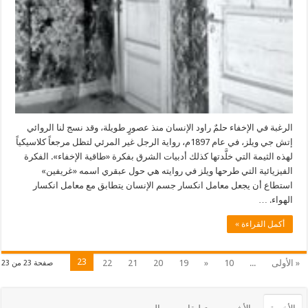
الرغبة في الإخفاء حلمٌ راود الإنسان منذ عصورٍ طويلة، وقد نسج لنا الروائي
إتش جي ويلز، في عام 1897م، رواية الرجل غير المرئي لتظل مرجعاً كلاسيكياً
لهذه الثيمة التي خلَّدتها كذلك أدبيات الشرق بفكرة «طاقية الإخفاء». الفكرة
الفيزيائية التي طرحها ويلز في روايته هي حول عبقري اسمه «غريفين»
استطاع أن يجعل معامل انكسار جسم الإنسان يتطابق مع معامل انكسار
الهواء. …
أكمل القراءة »
23
« الأولى
...
10
«
19
20
21
22
صفحة 23 من 23