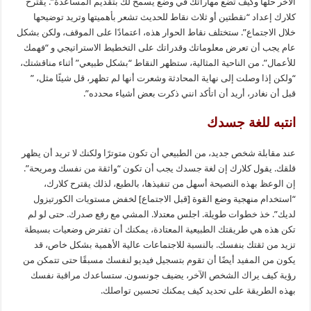
الآخر حلها وكيف تضع مهاراتك في وضع يسمح لك بتقديم المساعدة”. يقترح
كلارك إعداد “نقطتين أو ثلاث نقاط للحديث تشعر بأهميتها وتريد توضيحها
خلال الاجتماع”. ستختلف نقاط الحوار هذه، اعتمادًا على الموقف، ولكن بشكل
عام يجب أن تعرض معلوماتك وقدراتك على التخطيط الاستراتيجي و “فهمك
للأعمال”. من الناحية المثالية، ستظهر النقاط “بشكل طبيعي” أثناء مناقشتك،
“ولكن إذا وصلت إلى نهاية المحادثة وشعرت أنها لم تظهر، قل شيئًا مثل، ”
قبل أن نغادر، أريد أن اتأكد انني ذكرت بعض أشياء محدده”.
انتبه للغة جسدك
عند مقابلة شخص جديد، من الطبيعي أن تكون متوترًا ولكنك لا تريد أن يظهر
قلقك. يقول كلارك إن لغة جسدك يجب أن تكون “واثقة من نفسك ومريحة”.
إن الوعظ بهذه النصيحة أسهل من تنفيذها، بالطبع، لذلك يقترح كلارك،
“استخدام منهجية وضع القوة [قبل الاجتماع] لخفض مستويات الكورتيزول
لديك”. خذ خطوات طويلة. اجلس معتدلا. المشي مع رفع صدرك. حتى لو لم
تكن هذه هي طريقتك الطبيعية المعتادة، يمكنك أن تفترض وضعيات بسيطة
تزيد من ثقتك بنفسك. بالنسبة للاجتماعات عالية الأهمية بشكل خاص، قد
يكون من المفيد أيضًا أن تقوم بتسجيل فيديو لنفسك مسبقًا حتى تتمكن من
رؤية كيف يراك الشخص الآخر، يضيف جونسون. ستساعدك مراقبة نفسك
بهذه الطريقة على تحديد كيف يمكنك تحسين تواصلك.