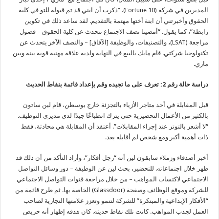
المديرين في شركة (Fortune 10). “ذكرت أن ابني قد تم قبوله للتو في كلية
الحقوق وأخبرتني أن ابنة أختها مهتمة بالتقديم. لقد ساعد ذلك في تكوين
رابطة”، كما يقول. “أمضينا نصف الاجتماع نتحدث عن كلية الحقوق – فصول
مراجعة (LSAT)، والتصنيفات، والوظيفة [الآفاق] – والنصف الآخر يتحدث عن
تكنولوجيا شركتي. قام مايك بالبيع في النهاية ولديه علاقة مهنية قوية بينه وبين
ماري.
دراسة حالة رقم 2: تعرف على ما تجيده وقم بإعداد قائمة بنقاط الحديث
قبل المقابلة في أحد متاجر الأزياء بالتجزئة خارج بوسطن، قام لين ساتون
بالكثير من الأعمال التحضيرية حتى يترك انطباعًا جيدًا لدى مديري التوظيف.
“لا أشعر بالتوتر عند إجراء المقابلات”. أعتقد أن المقابلة هي محادثة، فقط
ذات أهمية أكبر ومع شخص لم أقابله بعد.
أخبر أصدقاء وزملاء سابقون لين أنه “رجل أفكار”، وأراد التأكد من أن ذلك قد
ظهر خلال اجتماعاته. للتحضير، بحث لين عن الوظيفة – دور وسائل التواصل
الاجتماعي لاكتساب المواهب – من خلال مراجعة قنوات التواصل الاجتماعي
للشركة وموقع الوظائف وصفحة (Glassdoor) الخاصة بها. ثم طرح قائمة من
“الأفكار الإبداعية والمبتكرة” للشركة لتنمو وتعزز علامتها التجارية لصاحب
العمل لجذب المواهب. كانت تلك نقاط حديثه. كان هدفه إظهار أنه حريص