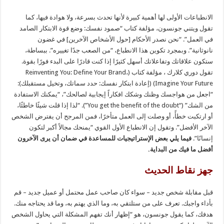
الانطباعات الأولى لها أهمية كبيرة لأنها تحدث بسرعة، ولا هوادة فيها، كما
تقول ويتني جونسون، مؤلفة كتاب “صمود نفسك: وضع قوة الابتكار الصامد
في العمل”. “نحن نصدر الأحكام [حول الأشخاص الآخرين] في غضون
نانوثانية”. وبمجرد تكوين هذا الانطباع، “من الصعب جدًا تغييره”. ببساطة،
ستكون علاقاتك وتفاعلاتك أسهل كثيرًا إذا كنت قادرًا على البدء فورًا بقوة.
تقول دوري كلارك ، مؤلفة كتاب (Reinventing You: Define Your Brand،
Imagine Your Future) (إعادة ابتكار نفسك: حدد سماتك، وتخيل مستقبلك):
“اجعل من هواجسك وظنك وشكك افكاراً إيجابية لصالحك”، “يمكنك الاستفادة
من الشك” (“You get the benefit of the doubt”). “لذا إذا قلت شيئًا خاطئًا،
أو ارتكبت خطأً، أو وصلت إلى العمل متأخرًا، فمن المرجح أن يفترض الشخص
الآخر الأفضل”. وتقول إن الانطباع الأول القوي “يمنحك مجالاً أكبر لتكون
إنسانًا”.
فيما يلي بعض الإستراتيجيات للمساعدة في ضمان أن يرى الآخرون
أفضل ما فيك من البداية.
جهز نقاط الحديث
قبل مقابلة شخص جديد – سواء كان صاحب عمل محتمل أو عميل جديد – قم
بأداء واجبك. تعرف على من ستلتقي به، وما الذي يهتم به، وما قد يحتاجه منك.
هدفك، كما يقول جونسون، هو “إظهار أنك تفهم المشكلة التي يحاول الشخص