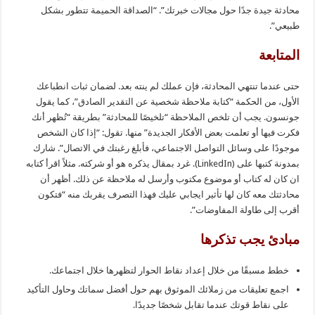
محادثة جيدة جدًا حول مجالات خبرتك”. “الصداقة الحميمة تتطور بشكل
طبيعي”.
المتابعة
حتى عندما تنتهي المحادثة، فإن عملك لم ينته بعد. لضمان ثبات انطباعك
الأول، من الحكمة “كتابة ملاحظة شخصية عن التقدير الصادق”، كما يقول
جونسون. يجب أن تلخص الملاحظة “تلخيصًا للمحادثة” بطريقة “تُظهر أنك
فكرت فيها أو تعلمت بعض الأفكار الجديدة” منها. تقول: “إذا كان الشخص
موجودًا على وسائل التواصل الاجتماعي، فأبلغ رغبتك في الاتصال”. شارك
بمدونة كتبها على (LinkedIn). غرد بمقال يذكره هو أو شركته. مثلاً اقرأ كتابه
ان كان له كتاب أو موضوع مكتوب وأرسل له ملاحظة عن ذلك. أظهر أن
محادثتك معه كان لها تأثير ايجابي عليك فهذا التصرف يقربك منه “فتكون
أقرب إلى طاولة المفاوضات”.
مبادئ يجب تذكرها
خطط مسبقًا من خلال إعداد نقاط الحوار لتظهرها خلال اجتماعك.
اجمع تعليقات من زملائك الموثوق بهم حول أفضل سماتك وحاول التأكيد
على نقاط قوتك عندما تقابل شخصًا جديدًا.