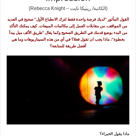
(الكاتبة/ ريبيكا نايت – Rebecca Knight)
القول المأثور “لديك فرصة واحدة فقط لترك الانطباع الأول” صحيح في العديد
من المواقف، من مقابلات العمل إلى مكالمات المبيعات. كيف يمكنك التأكد
من البدء بوضع قدمك في الطريق الصحيح وكما يقال “طريق الألف ميل يبدأ
بخطوة”، ماذا يجب ان تقول فعلا؟ في أي من هذه السيناريوهات وما هي
أفضل طريقة للمتابعة؟
ماذا يقول الخبراء؟