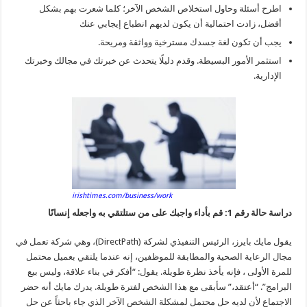
اطرح أسئلة وحاول استخلاص الشخص الآخر؛ كلما شعرت بهم بشكل
أفضل، زادت احتمالية أن يكون لديهم انطباع إيجابي عنك
يجب أن تكون لغة جسدك مسترخية وواثقة ومريحة.
استثمر الأمور البسيطة. وقدم دليلًا يتحدث عن خبرتك في مجالك وخبرتك
الإدارية.
irishtimes.com/business/work
دراسة حالة رقم 1: قم بأداء واجبك على من ستلتقي به واجعله إنسانًا
يقول مايك بايرز، الرئيس التنفيذي لشركة (DirectPath)، وهي شركة تعمل في
مجال الرعاية الصحية والمطابقة للموظفين، إنه عندما يلتقي بعميل محتمل
للمرة الأولى ، فإنه يأخذ نظرة طويلة. يقول: “أفكر في بناء علاقة، وليس بيع
البرامج”. “أعتقد،” سأبقى مع هذا الشخص لفترة طويلة. يدرك مايك أنه حضر
الاجتماع لأن لديه حل محتمل لمشكلة الشخص الآخر الذي جاء باحثاً عن حل