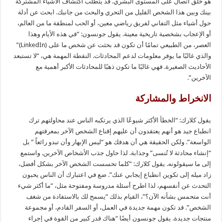
هو خلق اتصال على المستوى البشري. قد يتطلب اكتشاف الأشياء المشتركة
بينك وبين هذا الشخص القليل من التحري والبحث من جانبك. ابحث عن أدلة
حول أشياء مثل التفاني لفريق رياضي معين، أو الحب لمنطقة ما من العالم،
أو الإعجاب بشخصية تاريخية معينة. يقول جونسون: “في هذه الأيام وهذا
العصر، من الطبيعي تمامًا أن تكون قد بحثت عن شخص ما على (LinkedIn)”
والذي غالبًا ما يوفر معلومات لدعم المحادثات. النقطة المهمة هي، “لا تستبعد
الأحاديث الصغيرة. فهي غالبًا ما تكون ذهبًا للمحادثات الأكبر أهمية مع
الآخرين”.
الانخراط والمشاركة
يقول كلارك: “الخطأ الأكثر شيوعًا الذي يرتكبه الناس عند محاولتهم ترك
انطباع جيد هو أنهم يعتقدون أن عليهم إقناع الشخص الآخر بمعرفتهم
الواسعة”. ولكن الحقيقة هي أن هدفك هو “ليس الإبهار وأن تبدو رائعاً ” بل
“إنشاء محادثة لا تُنسى” وجذابة. لذا حاول جذب الأشخاص الآخرين. واستمع
إلى ما سيقولونه. يقول كلارك: “كلما تحسست الشخص الآخر بشكل أفضل،
زاد ميله إلى تكوين انطباع إيجابي عنك”. ضع في اعتبارك أن الناس يحبون
التحدث عن أنفسهم، لذا اطرح أسئلة مدروسة ومفتوحة مثل، “ما أكثر شيء
أنت متحمس بشأنه الآن؟”، القيام بذلك “يسمح لك بالاستفادة من شغف
الشخص”. قد تكون مهمة جديدة في العمل، أو السفر القادم، أو مجموعة
منتجات جديدة. يقول جونسون أيضًا “هناك قدر كبير من القوة في إجراء