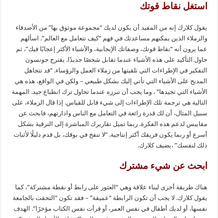
استغل نقاط قوتك
يقول كلارك إنه من المفيد أن يكون لديك “مجموعة موثوق بها” من الأصدقاء
والزملاء الذين يمكنهم مساعدتك في فهم “كيف تتعامل مع العالم”. اسألهم
عما يرون أنه “نقاط قوتك، وصفاتك الإيجابية، والأشياء الأكثر إعجابًا فيك”، ثم
حاول التأكيد على هذه الأشياء عندما تقابل شخصًا جديدًا. يقترح جونسون
التفكير في الإطراءات التي تلقيتها من زملاء العمل والرؤساء. “قد تتجاهل
المديح على الأشياء التي تأتي إليك بشكل طبيعي – ولكن في الواقع، هذه هي
الأشياء التي تجيدها” ، وما يجب أن تبرزه عندما تحاول ترك انطباع جيد. المهمة
التالية هي ترجمة تلك الإطراءات إلى شيء قابل للقياس. إذا قال الزملاء، على
سبيل المثال، أن لك قدرة رائعة في التعامل مع الناس وادارتهم، فابحث عن
مقاييس لدعم هذه الفكرة. ربما تميل تقاريرك المباشرة إلى الترقية بشكل
أسرع أو ربما يكون فريقك أكثر إنتاجية. “لا تنفخ في بوقك، بل قدم دليلًا لأثبات
ذلك لنفسك” ،يضيف كلارك.
ابحث عن شيء مشترك
هناك طريقة أخرى لبناء علاقة وهي “العثور على رابط أو نقطة مشتركة”، كما
يقول كلارك. لا يجب أن تكون الرابطة “عميقة” – فقد تكون “التحقت بالجامعة
نفسها، أو لديك أطفال في نفس العمر، أو قرأت نفس الكتاب مؤخرًا”. الهدف