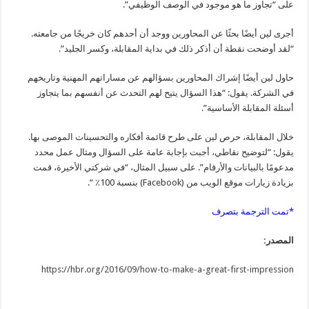
على “تجاوز ما هو موجود في الوصف الوظيفي”.
أجرى لين أيضًا بحثًا عن المحاورين ووجد أن أحدهم كان خريجًا من جامعته.
“لقد أوضحت نقطة أن أذكر ذلك في بداية المقابلة، وكسر الجليد”.
حاول لين أيضًا إشراك المحاورين بسؤالهم عن مساراتهم المهنية وتاريخهم
في الشركة. يقول: “هذا السؤال يتيح لهم التحدث عن أنفسهم بما يتجاوز
أسئلة المقابلة الأساسية”.
خلال المقابلة، حرص لين على طرح قائمة أفكاره والتحسينات الموصى بها.
يقول: “لتوضيح نقاطي، أجبت بإجابة عامة على السؤال ومثال عمل محدد
مدعومًا بالبيانات والأرقام”. على سبيل المثال، “في شركتي الأخيرة، قمت
بزيادة زيارات موقع الويب من (Facebook) بنسبة 100٪ “.
*تمت الترجمة بتصرف
المصدر:
https://hbr.org/2016/09/how-to-make-a-great-first-impression