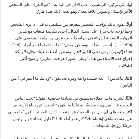
لها، لكن تركيزه الرئيسي – على الأقل في البداية – “هو التعرف على الشخص
الآخر كإنسان وتطوير علاقة معه”، وهو يفعل ذلك بعدة طرق:
أولاً
، يقوم مايك بواجب التحضير لمعرفة من سيلتقي به قبل أن يرى الشخص
وجهاً لوجه. ذات مرة، على سبيل المثال، أجرى مكالمة مبيعات مع مدير
الموارد البشرية لشركة في نبراسكا، حيث عرف من ملفه الشخصي على
(LinkedIn)، إنه من منطقة بوسطن. يقول: “دخلت الاجتماع مع أدوات (Red
Sox) [كهدية] ، وهي تعني الكثير لأهل بوسطن. أضاءت عيناه وقال: لا يمكنك
إخراج هذه الأشياء من هنا ، “وعلى الفور انفرجت اساريره وأصبح أكثر
انفتاحًا”.
ثانيًا
، يتأكد من أن لغة جسده واثقة ومرتاحة. يقول: “ودائمًا ما أنظر في أعين
الناس”.
ثالثًا
، يُشرك مايك عملاء محتملين في محادثة شخصية. يقول: “يحب الناس
التحدث عن أنفسهم”، مضيفًا أنه غالبًا ما يكون “التحدث عن حياة الأشخاص”
أكثر متعة على أي حال من الحديث عن منصات إدارة الفوائد. “أقول” ، أخبرني
عن نفسك. ماهي إهتماماتك؟ كم عمر أطفالك؟ “أحاول إنشاء حوار، وليس
عرضًا ترويجيًا للمبيعات”.
قبل بضع سنوات، على سبيل المثال، كان في اجتماع مع “ماري”، إحدى كبار