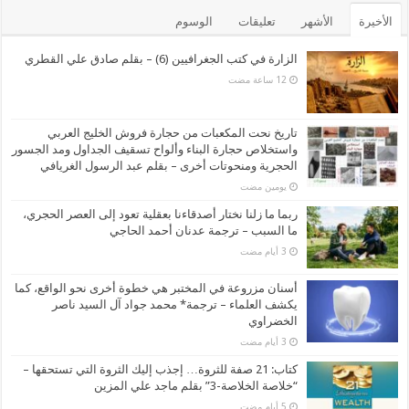
الأخيرة
الأشهر
تعليقات
الوسوم
الزارة في كتب الجغرافيين (6) – بقلم صادق علي القطري
تاريخ نحت المكعبات من حجارة فروش الخليج العربي
واستخلاص حجارة البناء وألواح تسقيف الجداول ومد الجسور
الحجرية ومنحوتات أخرى – بقلم عبد الرسول الغريافي
‏يومين مضت
ربما ما زلنا نختار أصدقاءنا بعقلية تعود إلى العصر الحجري،
ما السبب – ترجمة عدنان أحمد الحاجي
أسنان مزروعة في المختبر هي خطوة أخرى نحو الواقع، كما
يكشف العلماء – ترجمة* محمد جواد آل السيد ناصر
الخضراوي
كتاب: 21 صفة للثروة… إجذب إليك الثروة التي تستحقها –
“خلاصة الخلاصة-3” بقلم ماجد علي المزين