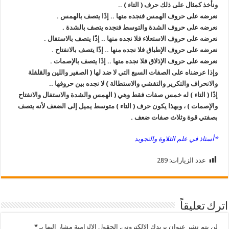
ونأخذ كمثال على ذلك حرف ( التاء ) ..
نعرضه على حروف الهمس فنجده منها .. إذًا يتصف بالهمس .
نعرضه على حروف الشدة والتوسط فنجده يتصف بالشدة .
نعرضه على حروف الاستعلاء فلا نجده منها .. إذًا يتصف بالاستفال .
نعرضه على حروف الإطباق فلا نجده منها .. إذًا يتصف بالانفتاح .
نعرضه على حروف الإذلاق فلا نجده منها .. إذًا يتصف بالإصمات .
وإذا عرضناه على الصفات السبع التي لا ضد لها ( الصفير واللين والقلقلة
والانحراف والتكرير والتفشي والاستطالة ) لا نجده بين حروفها ..
إذًا ( التاء ) له خمس صفات فقط وهي ( الهمس والشدة والاستفال والانفتاح
والإصمات ) ، وبهذا يكون حرف ( التاء ) متوسط يميل إلى الضعف لأنه يتصف
بصفتي قوة وثلاث صفات ضعف .
*أستاذ في علم التلاوة والتجويد
عدد الزيارات:
289
اترك تعليقاً
لن يتم نشر عنوان بريدك الإلكتروني.
الحقول الإلزامية مشار إليها بـ
*