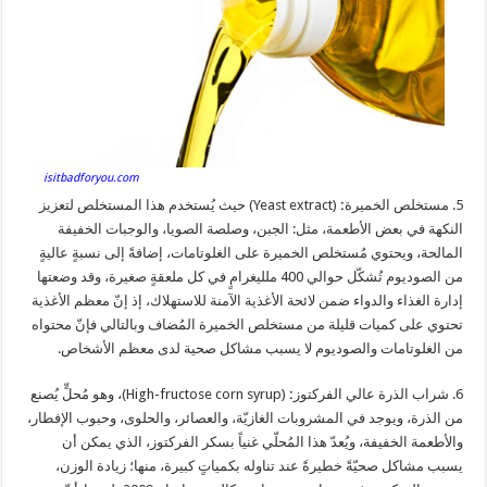
isitbadforyou.com
5. مستخلص الخميرة
:
(Yeast extract) حيث يُستخدم هذا المستخلص لتعزيز
النكهة في بعض الأطعمة، مثل: الجبن، وصلصة الصويا، والوجبات الخفيفة
المالحة، ويحتوي مُستخلص الخميرة على الغلوتامات، إضافةً إلى نسبةٍ عاليةٍ
من الصوديوم تُشكّل حوالي 400 ملليغرامٍ في كل ملعقةٍ صغيرة، وقد وضعتها
إدارة الغذاء والدواء ضمن لائحة الأغذية الآمنة للاستهلاك، إذ إنّ معظم الأغذية
تحتوي على كميات قليلة من مستخلص الخميرة المُضاف وبالتالي فإنّ محتواه
من الغلوتامات والصوديوم لا يسبب مشاكل صحية لدى معظم الأشخاص.
6. شراب الذرة عالي الفركتوز
:
(High-fructose corn syrup)، وهو مُحلٍّ يُصنع
من الذرة، ويوجد في المشروبات الغازيّة، والعصائر، والحلوى، وحبوب الإفطار،
والأطعمة الخفيفة، ويُعدّ هذا المُحلّي غنياً بسكر الفركتوز، الذي يمكن أن
يسبب مشاكل صحيّةً خطيرةً عند تناوله بكمياتٍ كبيرة، منها؛ زيادة الوزن،