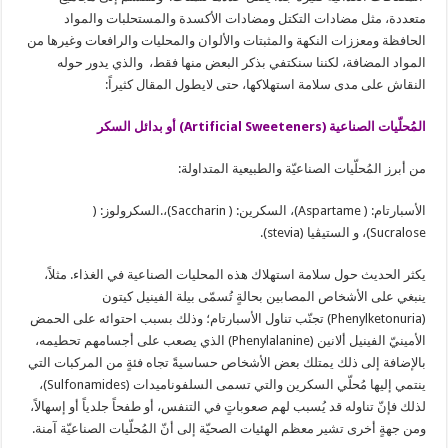
متعددة، مثل مضادات التكتل ومضادات الأكسدة والمستحلبات والمواد
الحافظة ومعززات النكهة والمثبتات والألوان والمحليات والرافعات وغيرها من
المواد المضافة، لكننا سنكتفي بذكر البعض منها فقط، والذي يدور حوله
النقاش على مدى سلامة استهلاكها، حتى لايطول المقال كثيراً:
المُحلّيات الصناعية (Artificial Sweeteners) أو بدائل السكر
من أبرز المُحلّيات الصناعيّة والطبيعية المتداولة:
الأسبارتام: ( Aspartame)، السكرين: ( Saccharin)،.السكرولوز: (
Sucralose)، و الستيڤيا (stevia).
يكثر الحديث حول سلامة استهلاك هذه المحليات الصناعية في الغذاء. مثلاً،
ينبغي على الأشخاص المصابين بحالةٍ تُسمّى بيلة الفينيل كيتون
(Phenylketonuria) تجنّب تناول الأسبارتام؛ وذلك بسبب احتوائه على الحمض
الأمينيّ الفينيل ألانين (Phenylalanine) الذي يصعب على أجسامهم تحطيمه،
بالإضافة إلى ذلك يمتلك بعض الأشخاص حساسيةً تجاه فئةٍ من المركبات التي
ينتمي إليها مُحلّي السكرين والتي تسمى السلفوناميدات (Sulfonamides)،
لذلك فإنّ تناوله قد يُسبب لهم صعوباتٍ في التنفس، أو طفحاً جلدياً أو إسهالاً،
ومن جهةٍ أخرى تشير معظم الهئيات الصحيّة إلى أنّ المُحلّيات الصناعيّة آمنة.