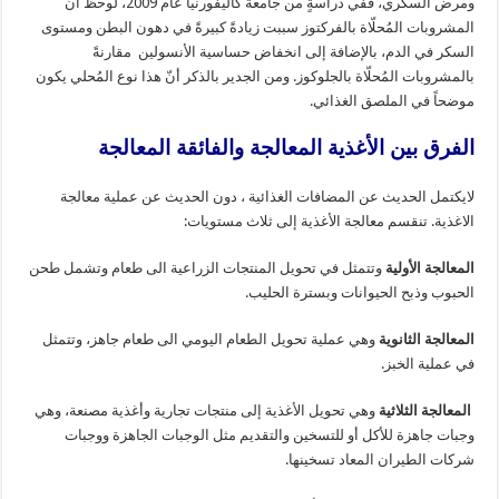
ومرض السكري، ففي دراسةٍ من جامعة كاليفورنيا عام 2009، لوحظ أنّ
المشروبات المُحلّاة بالفركتوز سببت زيادةً كبيرةً في دهون البطن ومستوى
السكر في الدم، بالإضافة إلى انخفاض حساسية الأنسولين مقارنةً
بالمشروبات المُحلّاة بالجلوكوز. ومن الجدير بالذكر أنّ هذا نوع المُحلي يكون
موضحاً في الملصق الغذائي.
الفرق بين الأغذية المعالجة والفائقة المعالجة
لايكتمل الحديث عن المضافات الغذائية ، دون الحديث عن عملية معالجة
الاغذية. تنقسم معالجة الأغذية إلى ثلاث مستويات:
المعالجة الأولية
وتتمثل في تحويل المنتجات الزراعية الى طعام وتشمل طحن
الحبوب وذبح الحيوانات وبسترة الحليب.
المعالجة الثانوية
وهي عملية تحويل الطعام اليومي الى طعام جاهز، وتتمثل
في عملية الخبز.
المعالجة الثلاثية
وهي تحويل الأغذية إلى منتجات تجارية وأغذية مصنعة، وهي
وجبات جاهزة للأكل أو للتسخين والتقديم مثل الوجبات الجاهزة ووجبات
شركات الطيران المعاد تسخينها.