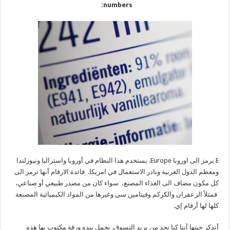
numbers:
E يرمز الى اوروبا Europe. يستخدم هذا النظام في أوروبا واستراليا ونيوزلندا
ومعظم الدول العربية ونادر الاستعمال في امريكا. فائدة الارقام أنها ترمز الى
كل مكون مضاف الى الغذاء المصنع، سواء كان من مصدر طبيعي أو صناعي،
فمثلاً الزعفران والكركم وفيتامين سي وغيرها من المواد الكيميائية المصنعة
كلها لها أرقام إي.
أتذكر حينها أننا كنا نجد من يريد التسوق، يحمل بيده ورقة مكتوب بها هذه