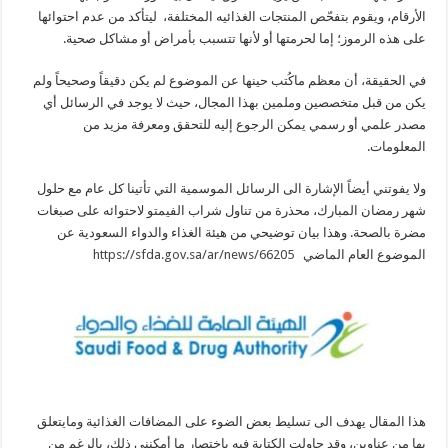
الأرقام، ويقوم بتفحّص المنتجات الغذائيه المختلفة، ليتأكد من عدم احتوائها
على هذه الرموز؛ إما لحرمتها أو لأنها تتسبب بأمراض أو مشاكل صحية.
في الحقيقة، أن معظم ماكُتب حينها عن الموضوع لم يكن دقيقاً وصحيحاً ولم
يكن من قبل متخصصين وملمين بهذا المجال، حيث لا يوجد في الرسائل أي
مصدر علمي أو رسمي يمكن الرجوع إليه للتحقق ومعرفة مزيد من
المعلومات.
ولا يفوتني أيضاً الإشارة الى الرسائل الموسمية التي تأتينا كل عام مع حلول
شهر رمضان المبارك، محذرة من تناول شراب الفيمتو لاحتوائه على صبغات
مضرة بالصحة. وهذا بيان توضيحي من هيئة الغذاء والدواء السعودية عن
الموضوع العام الماضي
https://sfda.gov.sa/ar/news/66205
هذا المقال يهدف الى تسليط بعض الضوء على المضافات الغذائية ومايتعلق
بها من عناوين، وقد حاولت الكتابة فيه باختصار ما أمكنني ذلك، بالرغم من