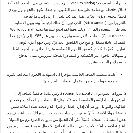
2. نترات الصوديوم
:
(Sodium Nitrite)، يوجد هذا المُضاف في اللحوم المُصنّعة
كمادّةٍ حافظة، ويساعد على منع نموّ البكتيريا، وإضفاء نكهةٍ مالحةٍ ولون وردي
مُحمرٍّ للحوم، ويؤدي تعرّض هذا المركب للحرارة إلى إنتاج ما يُعرف
بالنتروزامين (Nitrosamine)؛ الذي تبين أنّ هناك ارتباطاً بينه وبين الإصابة
بسرطان المعدة والمرئ ، وذلك وفقاً لمراجعةٍ نشرتها مجلة (World journal
Gastroenterol) شملت 61 دراسة، وأجريت ما بين عام 1985 إلى ويُدرَج هذا
المُضاف عادةً بشكلٍ واضحٍ في المُلصَق الغذائيّ، ومن جهةٍ أخرى يُوصى
بتقليل الكميّة المُستهلكة من اللحوم المُصنّعة، مثل: النقانق، واللّحوم المُعلبة،
واستهلاك اللحوم غير المُصنّعة والمصادر الصحيّة للبروتين، مثل: الدجاج،
والسمك، والبيض، وغيره.
أعلنت منظمة الصحة العالمية مؤخراً ان استهلاك اللحوم المعالجة بكثرة
ولمدة طويلة يزيد من احتمال الإصابة بالسرطان.
3. بنزوات الصوديوم
:
(Sodium benzoate)، وهي مادةٌ حافظةٌ تُضاف إلى
المشروبات الغازيّة، والأطعمة الحمضيّة، مثل: الصلصات، والمخلّلات، وعصائر
الفاكهة، والتوابل. ورغم أنّ إدارة الغذاء والدواء قد وضعت هذه المادّة ضمن
قائمة الموادّ الآمنة، إلاّ أنّ بعض الدراسات قد ربطت استهلاكَ هذا المُضاف مع
بعض المشاكل الصحيّة، فمثلاً تبيّن أنّ الجمعَ بين بنزوات الصوديوم مع الموادّ
المُلوّنة الاصطناعيّة للأغذية في النظام الغذائيّ للأطفال بعمر 3 سنين يزيد من
فرط النشاط لديهم، وذلك حسب دراسةٍ أُجريت في جامعة ساوثهامبتون عام