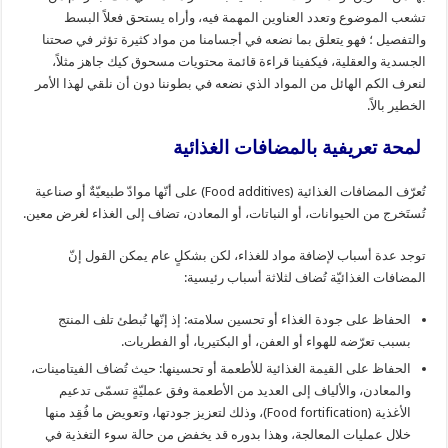
تشعب الموضوع وتعدد العناوين المهمة فيه، وأراه يستحق فعلاً البسط
والتفصيل ؛ فهو يتعلق بما نضعه في أجسامنا من مواد كثيرة تؤثر في صحتنا
الجسدية والعقلية، فيكفينا قراءة قائمة محتويات مسحوق كيك جاهز مثلاً،
لنعرف الكم الهائل من المواد الذي نضعه في بطوننا دون أن نلقي لهذا الأمر
الخطير بالاً.
لمحة تعريفية بالمضافات الغذائية
تُعرّف المضافات الغذائية (Food additives) على أنّها موادّ طبيعيّةٌ أو صناعية
تُستَخرج من الحيوانات، أو النباتات، أو المعادن، تضاف إلى الغذاء لغرض معين.
توجد عدة أسباب لإضافة مواد للغذاء، لكن بشكلٍ عام يمكن القول إنّ
المضافات الغذائيّة تُضاف لثلاثة أسباب رئيسية:
الحفاظ على جودة الغذاء أو تحسين سلامته: إذ إنّها تُبطئ تلف المنتج
بسبب تعرّضه للهواء أو العفن، أو البكتيريا، أو الفطريات.
الحفاظ على القيمة الغذائية للأطعمة أو تحسينها: حيث تُضاف الفيتامينات،
والمعادن، والألياف إلى العديد من الأطعمة وفق عمليّةٍ تسمّى تدعيم
الأغذية (Food fortification)، وذلك لتعزيز جودتها، وتعويض ما فُقِد منها
خلال عمليات المعالجة، وهذا بدوره قد يخفض من حالة سوء التغذية في