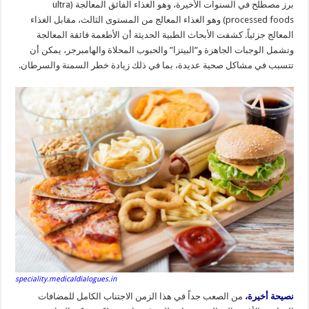
برز مصطلح في السنوات الأخيرة، وهو الغذاء الفائق المعالجة (ultra
processed foods) وهو الغذاء المعالج من المستوى الثالث، مقابل الغذاء
المعالج جزئياً. كشفت الأبحاث الطبية الحديثة أن الأطعمة فائقة المعالجة
وتشمل الوجبات الجاهزة و”البيتزا” والحبوب المحلاة والهامبرجر، يمكن أن
تتسبب في مشاكل صحية عديدة، بما في ذلك زيادة خطر السمنة والسرطان.
speciality.medicaldialogues.in
نصيحة أخيرة،
من الصعب جداً في هذا الزمن الاجتناب الكامل للمضافات