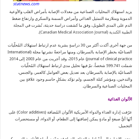
statnews.com
يزيد استهلاك المحليات الصناعية من معدلات الإصابة بأمراض القلب والأوعية
الدموية ومتلازمة التمثيل الغذائي وأمراض السمنة والسكري وارتفاع ضغط
الدم على المدى الطويل، وفق ما كشفت دراسة حديثة، نُشرت في
المجلة
الطبية الكندية (Canadian Medical Association Journal)
.
من جهة أخرى أكدت أكثر من 30 دراسةٍ بشرية عدم ارتباط استهلاك المُحلّيات
الصناعيّة بخطر الإصابة بالسرطان. ومنها مراجعةٌ نشرتها مجلة (International
journal of clinical practice) عام 2015، وقد أجريت من عام 2003 إلى 2014
شملت 599.741 شخصاً، تمّ فيها تحليل مدى ارتباط استهلاك المُحلّيات
الصناعيّة بالإصابة بالسرطان بعد تعديل بعض العوامل كالعمر، والجنس،
والتدخين، ومؤشر كتلة الجسم، ولم تؤكد بشكلٍ حاسم وجود علاقةٍ بين
المحليات الصناعية والسرطان.
الألوان الغذائية
عرّفت إدارة الغذاء والدواء الأمريكية الألوان المُضافة (Color additives) على
أنّها أيُّ صبغةٍ أو مادةٍ يمكن إضافتها إلى الطعام، أو الدواء، أو مستحضرات
التجميل.
وتجدر الإشارة إلى أنّ إدارة الغذاء والدواء قد حدّدت أنواع الأطعمة التي يمكن