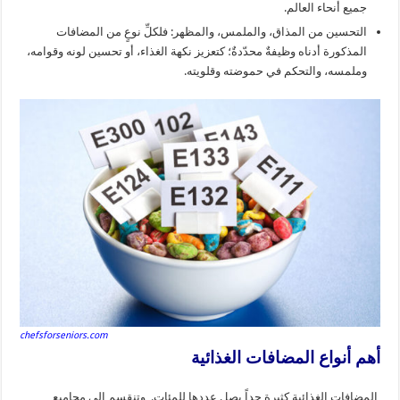
جميع أنحاء العالم.
التحسين من المذاق، والملمس، والمظهر: فلكلِّ نوعٍ من المضافات
المذكورة أدناه وظيفةٌ محدّدةٌ؛ كتعزيز نكهة الغذاء، أو تحسين لونه وقوامه،
وملمسه، والتحكم في حموضته وقلويته.
chefsforseniors.com
أهم أنواع المضافات الغذائية
المضافات الغذائية كثيرة جداً يصل عددها للمئات. وتنقسم إلى مجاميع