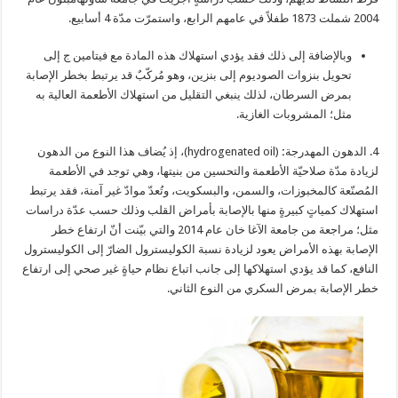
2004 شملت 1873 طفلاً في عامهم الرابع، واستمرّت مدّة 4 أسابيع.
وبالإضافة إلى ذلك فقد يؤدي استهلاك هذه المادة مع فيتامين ج إلى
تحويل بنزوات الصوديوم إلى بنزين، وهو مُركّبٌ قد يرتبط بخطر الإصابة
بمرض السرطان، لذلك ينبغي التقليل من استهلاك الأطعمة العالية به
مثل؛ المشروبات الغازية.
4. الدهون المهدرجة
:
(hydrogenated oil)، إذ يُضاف هذا النوع من الدهون
لزيادة مدّة صلاحيّة الأطعمة والتحسين من بنيتها، وهي توجد في الأطعمة
المُصنّعة كالمخبوزات، والسمن، والبسكويت، وتُعدّ موادّ غير آمنة، فقد يرتبط
استهلاك كمياتٍ كبيرةٍ منها بالإصابة بأمراض القلب وذلك حسب عدّة دراسات
مثل؛ مراجعة من جامعة الآغا خان عام 2014 والتي بيّنت أنّ ارتفاع خطر
الإصابة بهذه الأمراض يعود لزيادة نسبة الكوليسترول الضارّ إلى الكوليسترول
النافع، كما قد يؤدي استهلاكها إلى جانب اتباع نظام حياةٍ غير صحي إلى ارتفاع
خطر الإصابة بمرض السكري من النوع الثاني.