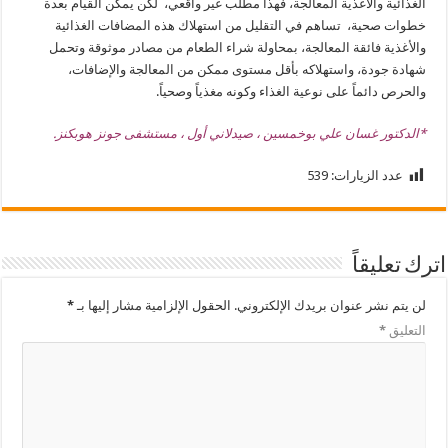
الغذائية والأغذية المعالجة، فهذا مطلب غير واقعي، لكن يمكن القيام بعدة
خطوات صحية، تساهم في التقليل من استهلاك هذه المضافات الغذائية
والأغذية فائقة المعالجة، بمحاولة شراء الطعام من مصادر موثوقة وتحمل
شهادة جودة، واستهلاكه بأقل مستوى ممكن من المعالجة والإضافات،
والحرص دائماً على نوعية الغذاء وكونه مغذياً وصحياً.
*الدكتور غسان علي بوخمسين ، صيدلاني أول ، مستشفى جونز هوبكنز.
عدد الزيارات:
539
اترك تعليقاً
لن يتم نشر عنوان بريدك الإلكتروني.
الحقول الإلزامية مشار إليها بـ
*
التعليق
*