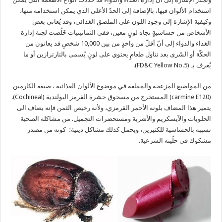
استخدام الألوان فيها، بالإضافة إلى الحدّ الأعلى الذي يمكن استخدامه منها،
وكيفية الإشارة إلى وجود اللون على الملصق الغذائي، وقد يُعاني بعض
الأشخاص من حساسيةٍ تجاه لونٍ معين، ففي الثمانينيات خَلُصت لجنة إدارة
الغذاء والدواء إلى أنّ أقلّ من واحدٍ من بين 10,000 شخصٍ قد يعانون من
الحكّة أو الشَرى بعد تناول طعامٍ يحتوي على لونٍ يُسمى بالتارترازين أو ما
يُعرف بـ (FD&C Yellow No.5).
من المواضيع المزعجة والمقلقة في موضوع الألوان الغذائية ، صبغة الكارمين
(carmine E120) المستخرج من مسحوق حشرة القرمز البولندية (Cochineal).
يتميز هذا المضاف بلونه الأحمر القرمزي، ولأنه رخيص الثمن فإنه يضاف الى
الحلويات والآيسكريم والأشربة ومستحضرات التجميل. من مشاكله الصحية
تسببه بالحساسية للكثيرين، ويحمل كذلك مشاكل دينية؛ كونه من مصدر
مشكوك في حلّيته الشرعية.