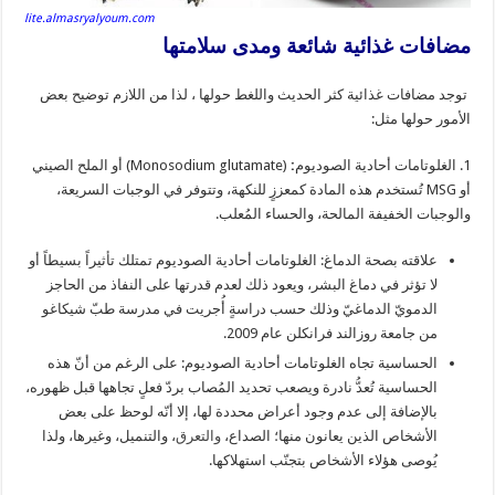
lite.almasryalyoum.com
مضافات غذائية شائعة ومدى سلامتها
توجد مضافات غذائية كثر الحديث واللغط حولها ، لذا من اللازم توضيح بعض
الأمور حولها مثل:
1. الغلوتامات أحادية الصوديوم
:
(Monosodium glutamate) أو الملح الصيني
أو MSG تُستخدم هذه المادة كمعززٍ للنكهة، وتتوفر في الوجبات السريعة،
والوجبات الخفيفة المالحة، والحساء المُعلب.
علاقته بصحة الدماغ: الغلوتامات أحادية الصوديوم تمتلك تأثيراً بسيطاً أو
لا تؤثر في دماغ البشر، ويعود ذلك لعدم قدرتها على النفاذ من الحاجز
الدمويّ الدماغيّ وذلك حسب دراسةٍ أُجريت في مدرسة طبّ شيكاغو
من جامعة روزالند فرانكلن عام 2009.
الحساسية تجاه الغلوتامات أحادية الصوديوم: على الرغم من أنّ هذه
الحساسية تُعدُّ نادرة ويصعب تحديد المُصاب بردّ فعلٍ تجاهها قبل ظهوره،
بالإضافة إلى عدم وجود أعراض محددة لها، إلا أنّه لوحظ على بعض
الأشخاص الذين يعانون منها؛ الصداع،
والتعرق
، والتنميل، وغيرها، ولذا
يُوصى هؤلاء الأشخاص بتجنّب استهلاكها.