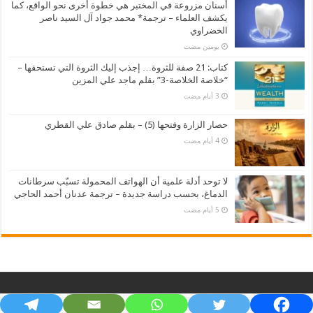
أسنان مزروعة في المختبر هي خطوة أخرى نحو الواقع، كما
يكشف العلماء – ترجمة* محمد جواد آل السيد ناصر
الخضراوي
‏يومين مضت
كتاب: 21 صفة للثروة… إجذب إليك الثروة التي تستحقها –
“خلاصة الخلاصة-3” بقلم ماجد علي المزين
حصار الزارة وفتحها (5) – بقلم صادق علي القطري
لا توحد أدلة علمية أن الهواتف المحمولة تسبّب سرطانات
الدماغ، بحسب دراسة جديدة – ترجمة عدنان أحمد الحاجي