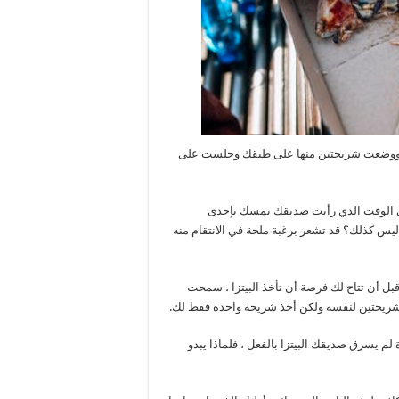
ا. ووضعت شريحتين منها على طبقك وجلست على
ي الوقت الذي رأيت صديقك يمسك بإحدى
أليس كذلك؟ قد تشعر برغبة ملحة في الانتقام منه
قبل أن تتاح لك فرصة أن تأخذ البيتزا ، سمحت
 شريحتين لنفسه ولكن أخذ شريحة واحدة فقط لك.
ة لم يسرق صديقك البيتزا بالفعل ، فلماذا يبدو