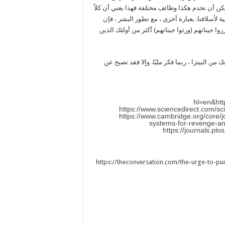
ن أن تخدم هكذا وظائف مختلفة فهذا يعني أن كلاً
 ربما زادا من اللياقة الجينية لأسلافنا. بعبارة أخرى ، مع تطور البشر ، فإن
 جيناتهم (ورثوا جيناتهم) أكثر من أولئك الذين
ن البيتزا ، ربما فكر مليًا. وإلا فقد تصبح عن
hl=en
&
ht
https://www.sciencedirect.com/s
https://www.cambridge.org/core/jo
systems-for-revenge-
https://journals.pl
https://theconversation.com/the-urge-to-pu