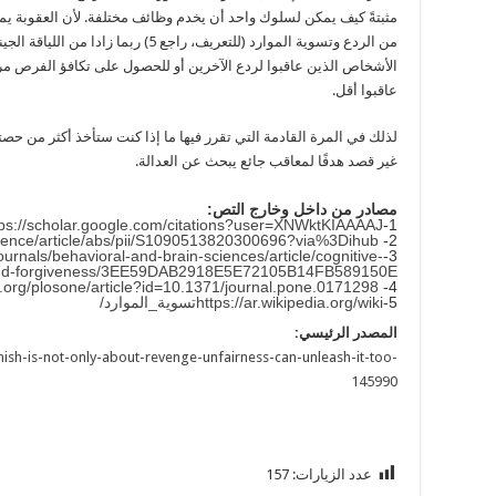
مثبتةً كيف يمكن لسلوك واحد أن يخدم وظائف مختلفة. لأن العقوبة يمك
من الردع وتسوية الموارد (للتعريف، راجع 5)
الأشخاص الذين عاقبوا لردع الآخرين أو للحصول على تكافؤ الفرص مرروا
عاقبوا أقل.
لذلك في المرة القادمة التي تقرر فيها ما إذا كنت ستأخذ أكثر من حصتك م
غير قصد هدفًا لمعاقب جائع يبحث عن العدالة.
مصادر من داخل وخارج التص:
tps://scholar.google.com/citations?user=XNWktKIAAAAJ
1-
cience/article/abs/pii/S1090513820300696?via%3Dihub
2-
urnals/behavioral-and-brain-sciences/article/cognitive-
3-
and-forgiveness/3EE59DAB2918E5E72105B14FB589150E
os.org/plosone/article?id=10.1371/journal.pone.0171298
4-
5-
https://ar.wikipedia.org/wiki
/تسوية_الموارد
المصدر الرئيسي:
nish-is-not-only-about-revenge-unfairness-can-unleash-it-too-
145990
عدد الزيارات:
157