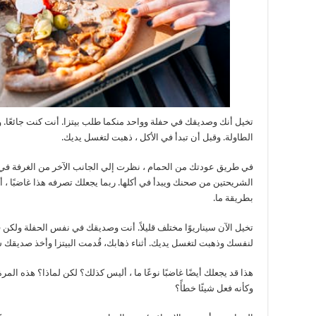
تخيل أنك وصديقك في حفلة وواحد منكما طلب بيتزا. أنت كنت جائعً
الطاولة. وقبل أن تبدأ في الأكل ، ذهبت لتغسل يديك.
في طريق عودتك من الحمام ، نظرت إلي الجانب الآخر من الغرفة ف
الشريحتين من صحنك ويبدأ في أكلها. ربما يجعلك تصرفه هذا غاضبًا ، 
بطريقة ما.
تخيل الآن سيناريوًا مختلف قليلاً. أنت وصديقك في نفس الحفلة ولكن 
لنفسك وذهبت لتغسل يديك. أثناء ذهابك، قُدمت البيتزا وأخذ صديقك
هذا قد يجعلك أيضًا غاضبًا نوعًا ما ، أليس كذلك؟ لكن لماذا؟ هذه المر
وكأنه فعل شيئًا خطأً؟