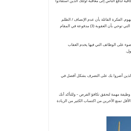
ية لدفع الناس إلى معاقبة أولئك الذين استفادوا
 تجربة في علم النفس (2) تدعم هذا المفهوم. الفكرة القائلة بأن عدم الإنصاف / الظلم
وحده قد يكون الدافع للعقاب يتعارض مع الكثير من الأبحاث الموجودة التي توحي بأن العقوبة (3) مدفوعة في المقام
لضوء على الوظائف التي فيها يخدم العقاب
ول.
ئك الذين أضروا بك على التصرف بشكل أفضل في
 وظيفة مهمة لتحقق تكافؤ الفرص – وللتأكد أنك
لأقل تمنع الآخرين من اكتساب الكثير من الزيادة