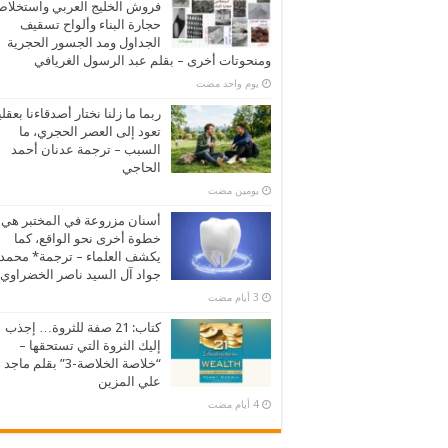
فروش الخليج العربي واستخلا
حجارة البناء وألواح تسقيف
الجداول ومد الجسور الحجرية
ومنحوتات أخرى – بقلم عبد الرسول الغريافي
‏يوم واحد مضت
ربما ما زلنا نختار أصدقاءنا بعقلي
تعود إلى العصر الحجري، ما
السبب – ترجمة عدنان أحمد
الحاجي
‏يومين مضت
أسنان مزروعة في المختبر هي
خطوة أخرى نحو الواقع، كما
يكشف العلماء – ترجمة* محمد
جواد آل السيد ناصر الخضراوي
كتاب: 21 صفة للثروة… إجذب
إليك الثروة التي تستحقها –
“خلاصة الخلاصة-3” بقلم ماجد
علي المزين