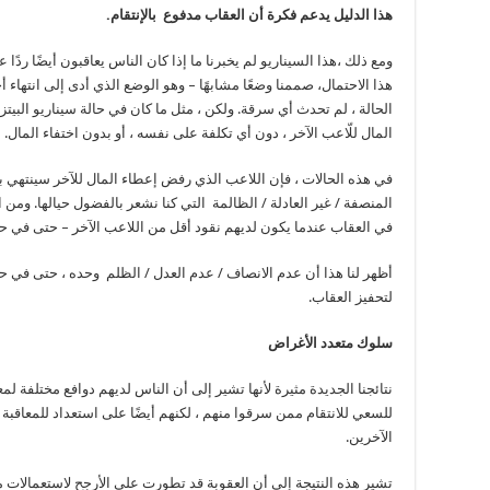
هذا الدليل يدعم فكرة أن العقاب مدفوع بالإنتقام.
ومع ذلك ،هذا السيناريو لم يخبرنا ما إذا كان الناس يعاقبون أيضًا ردًا
هذا الاحتمال، صممنا وضعًا مشابهًا – وهو الوضع الذي أدى إلى انتهاء أ
الحالة ، لم تحدث أي سرقة. ولكن ، مثل ما كان في حالة سيناريو البيتز
المال للّاعب الآخر ، دون أي تكلفة على نفسه ، أو بدون اختفاء المال.
في هذه الحالات ، فإن اللاعب الذي رفض إعطاء المال للآخر سينتهي به ا
المنصفة / غير العادلة / الظالمة التي كنا نشعر بالفضول حيالها. ومن الم
في العقاب عندما يكون لديهم نقود أقل من اللاعب الآخر – حتى في 
أظهر لنا هذا أن عدم الانصاف / عدم العدل / الظلم وحده ، حتى في ح
لتحفيز العقاب.
سلوك متعدد الأغراض
نتائجنا الجديدة مثيرة لأنها تشير إلى أن الناس لديهم دوافع مختلفة لم
للسعي للانتقام ممن سرقوا منهم ، لكنهم أيضًا على استعداد للمعاقبة 
الآخرين.
تشير هذه النتيجة إلى أن العقوبة قد تطورت على الأرجح لاستعمالات 