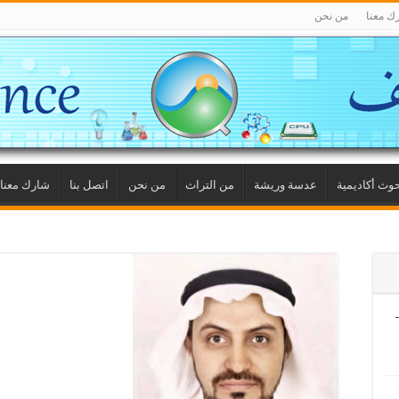
ك معنا
من نحن
وث أكاديمية
عدسة وريشة
من التراث
من نحن
اتصل بنا
شارك معنا
فيين (6) –