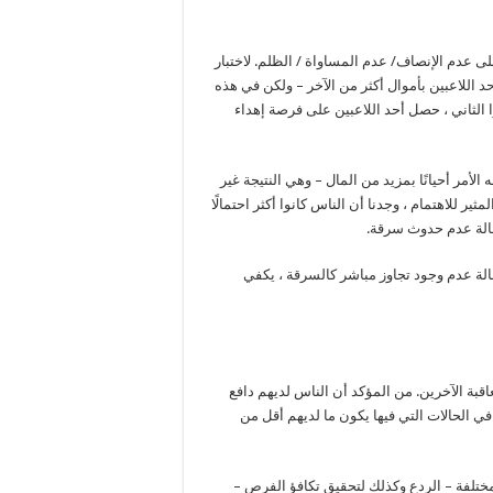
 على عدم الإنصاف/ عدم المساواة / الظلم. لاختبار
حد اللاعبين بأموال أكثر من الآخر – ولكن في هذه
ا الثاني ، حصل أحد اللاعبين على فرصة إهداء
لأمر أحيانًا بمزيد من المال – وهي النتيجة غير
ثير للاهتمام ، وجدنا أن الناس كانوا أكثر احتمالًا
حالة عدم حدوث سرقة.
الة عدم وجود تجاوز مباشر كالسرقة ، يكفي
عاقبة الآخرين. من المؤكد أن الناس لديهم دافع
في الحالات التي فيها يكون ما لديهم أقل من
مختلفة – الردع وكذلك لتحقيق تكافؤ الفرص –