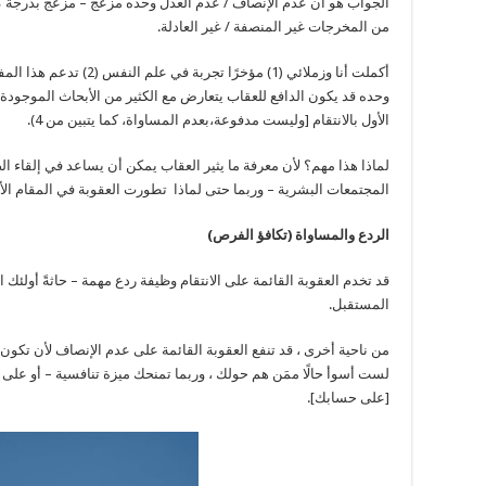
الجواب هو أن عدم الإنصاف / عدم العدل وحده مزعج – مزعج بدرجة كاف
من المخرجات غير المنصفة / غير العادلة.
أكملت أنا وزملائي (1) مؤخرًا
الأول بالانتقام [وليست مدفوعة،بعدم المساواة، كما يتبين من 4).
لماذا هذا مهم؟ لأن معرفة ما يثير العقاب يمكن أن يساعد في إلقاء ا
المجتمعات البشرية – وربما حتى لماذا تطورت العقوبة في المقام الأ
الردع والمساواة (تكافؤ الفرص)
قد تخدم العقوبة القائمة على الانتقام وظيفة ردع مهمة – حاثةً أول
المستقبل.
من ناحية أخرى ، قد تنفع العقوبة القائمة على عدم الإنصاف لأن تكون
لست أسوأ حالًا ممَن هم حولك ، وربما تمنحك ميزة تنافسية – أو على ا
[على حسابك].