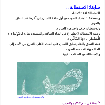
سابعًا: الاستطالة ..
الاستطالة لغةً : الامتداد.
واصطلاحًا : امتداد الصوت من أول حافة اللسان إلى آخرها عند النطق
بالحرف.
وللاستطالة حرف واحد هو ( الضاد ).
وصفة الاستطالة لا تظهر إلا في الضاد الساكنة والمشددة مثل ( فَاضْرِبُوا ) ، (
الْمُضْطَر ) ، ( وَلَا الضَّالِّين ).
فعند النطق بالضاد ينطبق اللسان على الحنك الأعلى بالتدرح من الأمام إلى
الخلف ويتخافت معه الصوت.
والاستطالة من الصفات القوية.
taelimalhurufalearabia
*أستاذ في علم التلاوة والتجويد