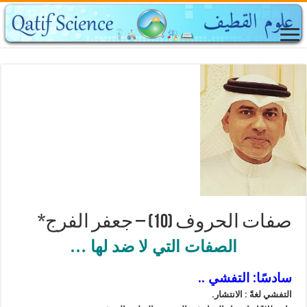
صفات الحروف (10) – جعفر الفرج*
الصفات التي لا ضد لها …
سادسًا: التفشي ..
التفشي لغةً : الانتشار.