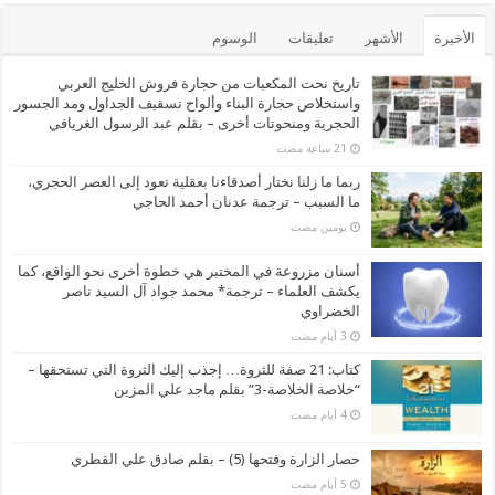
الأخيرة
الأشهر
تعليقات
الوسوم
تاريخ نحت المكعبات من حجارة فروش الخليج العربي
واستخلاص حجارة البناء وألواح تسقيف الجداول ومد الجسور
الحجرية ومنحوتات أخرى – بقلم عبد الرسول الغريافي
ربما ما زلنا نختار أصدقاءنا بعقلية تعود إلى العصر الحجري،
ما السبب – ترجمة عدنان أحمد الحاجي
‏يومين مضت
أسنان مزروعة في المختبر هي خطوة أخرى نحو الواقع، كما
يكشف العلماء – ترجمة* محمد جواد آل السيد ناصر
الخضراوي
كتاب: 21 صفة للثروة… إجذب إليك الثروة التي تستحقها –
“خلاصة الخلاصة-3” بقلم ماجد علي المزين
حصار الزارة وفتحها (5) – بقلم صادق علي القطري