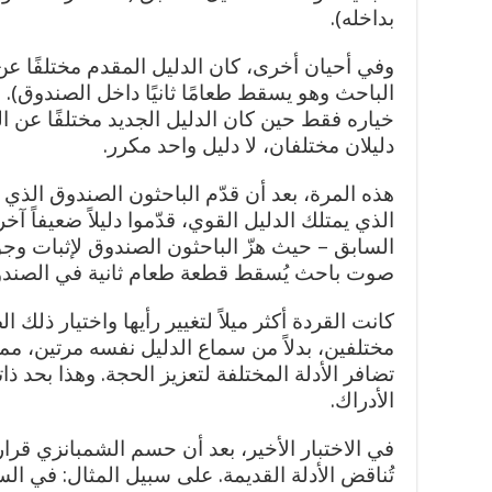
بداخله).
وفي أحيان أخرى، كان الدليل المقدم مختلفًا عن 
الباحث وهو يسقط طعامًا ثانيًا داخل الصندوق). 
خياره فقط حين كان الدليل الجديد مختلفًا عن ال
دليلان مختلفان، لا دليل واحد مكرر.
هذه المرة، بعد أن قدّم الباحثون الصندوق الذي
الذي يمتلك الدليل القوي، قدّموا دليلاً ضعيفاً آ
السابق – حيث هزّ الباحثون الصندوق لإثبات وجود 
صوت باحث يُسقط قطعة طعام ثانية في الصندو
كانت القردة أكثر ميلاً لتغيير رأيها واختيار ذل
مختلفين، بدلاً من سماع الدليل نفسه مرتين، مما
تضافر الأدلة المختلفة لتعزيز الحجة. وهذا بحد ذا
الأدراك.
في الاختبار الأخير، بعد أن حسم الشمبانزي قراره
تُناقض الأدلة القديمة. على سبيل المثال: في 