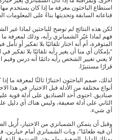
أخرى. وبمراقبة ما إذا كان الشمبانزي يّغيّر خياره
استطاع الباحثون معرفة ما إذا كان يستخدم مهار
قناعاته السابقة وتحديثها بناءً على المعلومات ال
لكن هذه النتائج لم توضح للباحثين لماذا غير الش
فهم لماذا غيّر الشمبانزي رأيه، وذلك لمعرفة ما إذ
المتوفرة، أم أنه اختار تلقائيًا بلا تفكير أو تأمل 
“بإمكان أي منا أن يغير رأيه تلقائيًا بلا تفكير في 
لا يعني تغيير الشخص رأيه دائمًا أنه درس وقيم ال
قرارًا مستنيرًا.
لذلك، صمم الباحثون اختبارًا ثالثًا لمعرفة ما إذ
أنواع مختلفة من الأدلة قبل الاختيار. في هذا الا
صناديق. احتوى أحد الصناديق على أدلة قوية عل
الثاني على أدلة ضعيفة، وليس هناك أي دليل عل
أي شيء.
وقبل أن يتمكن الشمبانزي من الاختيار، أُزيل ال
أن فيه طعامًا”، وبات الشمبانزي أمام خيارين، ف
يمتلك الدليل الضعيف ولم يختر الصندوق الذي لا