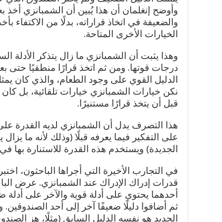
وأوضح إنغلمان أن هذا يُبين أن الشمبانزي أخذ بعين
والضعيفة في اتخاذ قراراته، بدلًا من الاكتفاء بأخ
الخيارات الأخرى المتاحة.
وهذا يثبت أن الشمبانزي ما زال يتذكر الأدلة الس
درجات قوتها. ومن ثم اتخذ قرارًا منطقيًا حتى ب
الدليل القوي على وجود الطعام، والذي كان يمثل 
نكن خيارات الشمبانزي خيارات تلقائية، بل كان ي
قبل أن يتخذ قرارًا مستنيرًا.
هذا التصرف يدل أن الشمبانزي لديه القدرة على إ
على التفكير فيما يعرفه قبلًا (وذلك لأنه ما يزال يت
الجديدة) ويستخدم هذه القدرة للاستنارة بها في ق
في التجارب الأخيرة التي أجراها الباحثون، اختبر
قدرات إدراك الإدراك عند الشمبانزي. عرض الب
أحدهما يحتوي على أدلة قوية والآخر على أدلة ض
ثم أضافوا دليلًا ضعيفًا آخر إلى أحد الصندوقين.
الجديد هو نفسه الدليل السابق (مثلًا، هز الصند