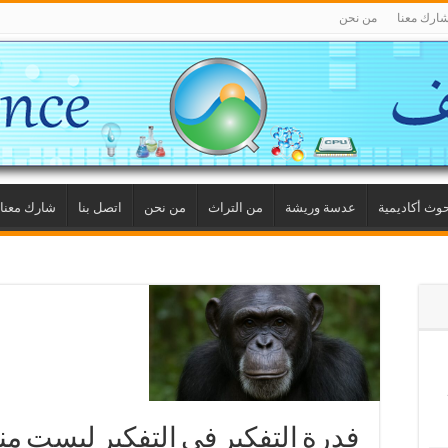
ارك معنا
من نحن
وث أكاديمية
عدسة وريشة
من التراث
من نحن
اتصل بنا
شارك معنا
فدرة التفكير في التفكير ليست م