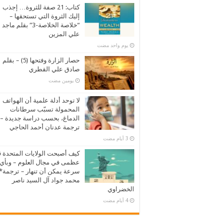
كتاب: 21 صفة للثروة… إجذب
إليك الثروة التي تستحقها –
“خلاصة الخلاصة-3” بقلم ماجد
علي المزين
‏يوم واحد مضت
حصار الزارة وفتحها (5) – بقلم
صادق علي القطري
‏يومين مضت
لا توحد أدلة علمية أن الهواتف
المحمولة تسبّب سرطانات
الدماغ، بحسب دراسة جديدة –
ترجمة عدنان أحمد الحاجي
كيف أصبحت الولايات المتحدة 
عظمى في مجال العلوم – وبأي
سرعة يمكن أن تنهار – ترجمة*
محمد جواد آل السيد ناصر
الخضراوي