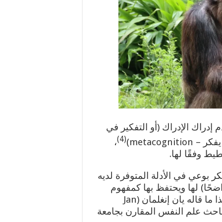
م إدراك الإدراك (أو التفكير في
(4)
metacogn)
،
ط وفقًا لها.
كر بوعي في الأدلة المتوفرة لديه
اضحًا) لها ويحتفظ بها كمفهوم
ذهني حتى يتمكن من اتخاذ قرارات مستنيرة”. هذا ما قاله يان إنغلمان (Jan
سة وباحث علم النفس المقارن بجامعة