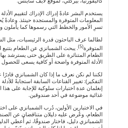
كاليفورنيا، بيركلي، لموقع لايف ساينس.
يستخدم البشر عادةً إدراك الإدراك لتقييم الأدل
المعلومات المتوفرة والمستجدة حينئذ. وعادةً يُح
تسرِ الأمور والخطط التي رسموها كما يأملون وفقً
لطالما عرف الباحثون قدرة الرئيسيات، مثل الشم
(5)
المتوفرة
. يبحث الشمبانزي عن الطعام بتتبع ال
الطعام المتناثرة على الطريق حتى يسترشد بها 
الأدلة المتوفرة واضحة أو كافية يسعى للحصول 
لكننا لم نكن نعرف ما إذا كان الشمبانزي قادرًا ع
التفكير): تغيير القناعات السابقة استجابةً للأدل
إنغلمان عدة اختبارات سلوكية للإجابة على هذا
غذائية موضوعة في أحد صندوقين.
في الاختبارين الأولين، دُرب الشمبانزي على اختي
الطعام، وعُرض عليه دليلان متناقضان عن الصن
الشمبانزي دليل، فاختار صندوقًا، ثم أُعطي الدليل