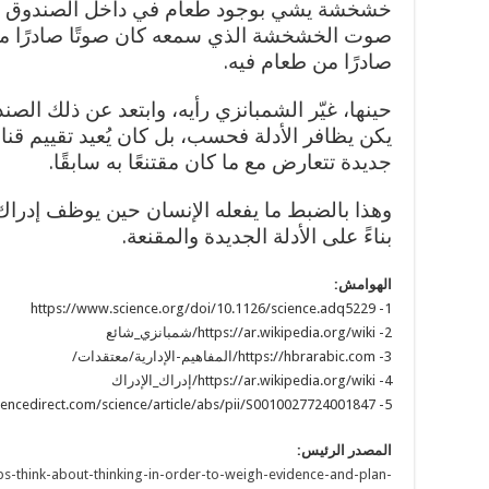
خشخشة يشي بوجود طعام في داخل الصندوق – لك
صوت الخشخشة الذي سمعه كان صوتًا صادرًا م
صادرًا من طعام فيه.
حينها، غيّر الشمبانزي رأيه، وابتعد عن ذلك الصن
يكن يظافر الأدلة فحسب، بل كان يُعيد تقييم قنا
جديدة تتعارض مع ما كان مقتنعًا به سابقًا.
وهذا بالضبط ما يفعله الإنسان حين يوظف إدراك 
بناءً على الأدلة الجديدة والمقنعة.
الهوامش:
1- https://www.science.org/doi/10.1126/science.adq5229
2- https://ar.wikipedia.org/wiki/شمبانزي_شائع
3- https://hbrarabic.com/المفاهيم-الإدارية/معتقدات/
4- https://ar.wikipedia.org/wiki/إدراك_الإدراك
5- https://www.sciencedirect.com/science/article/abs/pii/S0010027724001847
المصدر الرئيس:
ps-think-about-thinking-in-order-to-weigh-evidence-and-plan-