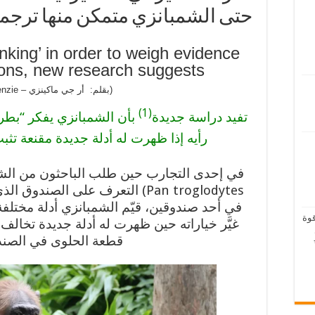
حتى الشمبانزي متمكن منها ترجم
nking’ in order to weigh evidence
tions, new research suggests
(بقلم: أر جي ماكينزي – RJ Mackenzie)
(1)
تفيد دراسة جديدة
بأن الشمبانزي يفكر “بطريق
رأيه إذا ظهرت له أدلة جديدة مقنعة تثب
في إحدى التجارب حين طلب الباحثون من الشم
Pan troglodytes) التعرف على الص
في أحد صندوقين، قيّم الشمبانزي أدلة مختلفة 
قوة
غيَّر خياراته حين ظهرت له أدلة جديدة تخالف 
قطعة الحلوى في الصندو