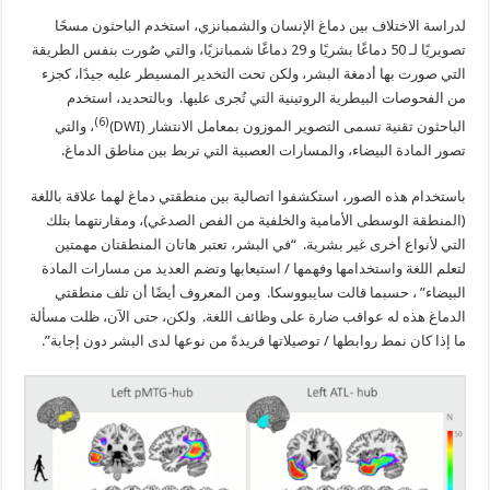
لدراسة الاختلاف بين دماغ الإنسان والشمبانزي، استخدم الباحثون مسحًا
تصويريًا لـ 50 دماغًا بشريًا و 29 دماغًا شمبانزيًا، والتي صُورت بنفس الطريقة
التي صورت بها أدمغة البشر، ولكن تحت التخدير المسيطر عليه جيدًا، كجزء
من الفحوصات البيطرية الروتينية التي تُجرى عليها. وبالتحديد، استخدم
(6)
الباحثون تقنية تسمى التصوير الموزون بمعامل الانتشار (DWI)
، والتي
تصور المادة البيضاء، والمسارات العصبية التي تربط بين مناطق الدماغ.
باستخدام هذه الصور، استكشفوا اتصالية بين منطقتي دماغ لهما علاقة باللغة
(المنطقة الوسطى الأمامية والخلفية من الفص الصدغي)، ومقارنتهما بتلك
التي لأنواع أخرى غير بشرية. “في البشر، تعتبر هاتان المنطقتان مهمتين
لتعلم اللغة واستخدامها وفهمها / استيعابها وتضم العديد من مسارات المادة
البيضاء” ، حسبما قالت سايبووسكا. ومن المعروف أيضًا أن تلف منطقتي
الدماغ هذه له عواقب ضارة على وظائف اللغة. ولكن، حتى الآن، ظلت مسألة
ما إذا كان نمط روابطها / توصيلاتها فريدةً من نوعها لدى البشر دون إجابة”.