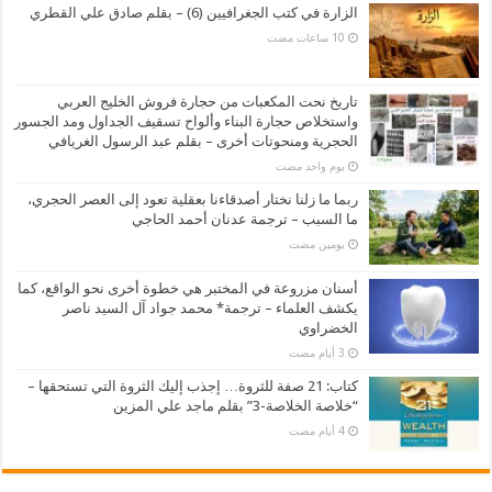
الزارة في كتب الجغرافيين (6) – بقلم صادق علي القطري
تاريخ نحت المكعبات من حجارة فروش الخليج العربي
واستخلاص حجارة البناء وألواح تسقيف الجداول ومد الجسور
الحجرية ومنحوتات أخرى – بقلم عبد الرسول الغريافي
‏يوم واحد مضت
ربما ما زلنا نختار أصدقاءنا بعقلية تعود إلى العصر الحجري،
ما السبب – ترجمة عدنان أحمد الحاجي
‏يومين مضت
أسنان مزروعة في المختبر هي خطوة أخرى نحو الواقع، كما
يكشف العلماء – ترجمة* محمد جواد آل السيد ناصر
الخضراوي
كتاب: 21 صفة للثروة… إجذب إليك الثروة التي تستحقها –
“خلاصة الخلاصة-3” بقلم ماجد علي المزين