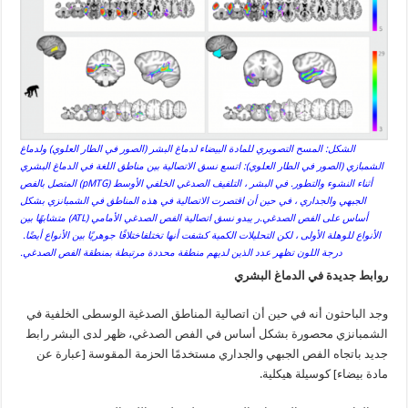
الشكل: المسح التصويري للمادة البيضاء لدماغ البشر (الصور في الطار العلوي) ولدماغ
الشمبازي (الصور في الطار العلوي): اتسع نسق الاتصالية بين مناطق اللغة في الدماغ البشري
أثناء النشوء والتطور. في البشر ، التلفيف الصدغي الخلفي الأوسط (pMTG) المتصل بالفص
الجبهي والجداري ، في حين أن اقتصرت الاتصالية في هذه المناطق في الشمبانزي بشكل
أساس على الفص الصدغي.ر يبدو نسق اتصالية الفص الصدغي الأمامي (ATL) متشابهًا بين
الأنواع للوهلة الأولى ، لكن التحليلات الكمية كشفت أنها تختلفاختلافًا جوهريًا بين الأنواع أيضًا.
درجة اللون تظهر عدد الذين لديهم منطقة محددة مرتبطة بمنطقة الفص الصدغي.
روابط جديدة في الدماغ البشري
وجد الباحثون أنه في حين أن اتصالية المناطق الصدغية الوسطى الخلفية في
الشمبانزي محصورة بشكل أساس في الفص الصدغي، ظهر لدى البشر رابط
جديد باتجاه الفص الجبهي والجداري مستخدمًا الحزمة المقوسة [عبارة عن
مادة بيضاء] كوسيلة هيكلية.