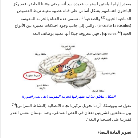
مصدر إلهام للباحثين لسنوات عديدة. بيد أنه، وحتى وقتننا الحاضر، فقد ركز
الباحثون اهتمامهم بشكل أساس على قناة عصبية معينة تربط الفصوص
(3)
(2)
الدماغية الجبهية
والصدغية
، تسمى هذه القناة بالحزمة المقوسة
(arcuate fasciculus) ، والتي إلى جانب وجود اختلافات معتبرة بين الأنواع
(4)
الحية [species
] ، فهي معروفة جيدًا أنها معنية بوظائف اللغة.
الشكل: مناطق دماغية تظهر فيها الحزمة المقوسة (على يسار الصورة)
(5)
تقول سايبووسكا: “أردنا تحويل تركيزنا تجاه الاتصالية [النشاط المتزامن]
بين منطقتين قشريتين تقعان في الفص الصدغي، وهما مهمتان بنفس القدر
لقدرتنا على استخدام اللغة”.
تصوير المادة البيضاء