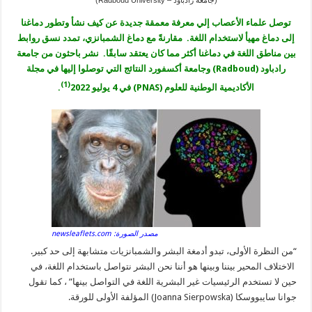
(جامعة رادباود – Radboud University)
توصل علماء الأعصاب إلي معرفة معمقة جديدة عن كيف نشأ وتطور دماغنا
إلى دماغ مهيأ لاستخدام اللغة. مقارنةً مع دماغ الشمبانزي، تمدد نسق روابط
بين مناطق اللغة في دماغنا أكثر مما كان يعتقد سابقًا. نشر باحثون من جامعة
رادباود (Radboud) وجامعة أكسفورد النتائج التي توصلوا إليها في مجلة
(1)
الأكاديمية الوطنية للعلوم (PNAS) في 4 يوليو 2022
.
مصدر الصورة: newsleaflets.com
“من النظرة الأولى، تبدو أدمغة البشر والشمبانزيات متشابهة إلى حد كبير.
الاختلاف المحير بيننا وبينها هو أننا نحن البشر نتواصل باستخدام اللغة، في
حين لا تستخدم الرئيسيات غير البشرية اللغة في التواصل بينها” ، كما تقول
جوانا سايبووسكا (Joanna Sierpowska) المؤلفة الأولى للورقة.