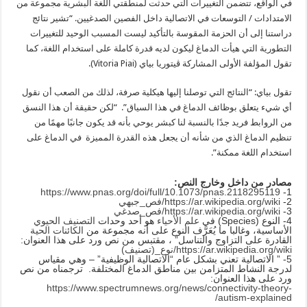
في الواقع، تتضمن التغييرات التي حدثت لمنطقتي اللغة البشرية مجموعة من
الامتدادات / التوسعات في الاتصالية داخل الفصين الصدغيين. “تشير نتائج
دراستنا إلى أن الحزمة المقوسة بالتأكيد ليست المسبب الوحيد للتغييرات
التطورية التي هيأت الدماغ ليكون لديه قدرة كاملة على استخدام اللغة، كما
تقول المؤلفة الأولى المشاركة ڤيتوريا بياي (Vitoria Piai).
تقول بياي: “النتائج التي توصلنا إليها هيكلية صرفة، لذلك من الصعب أن نقول
أي شيء يتعلق بوظائف الدماغ في هذا السياق”. “لكن حقيقة أن هذا النسق
من الروابط فريد جدًا بالنسبة لنا كبشر يوحي بأنه قد يكون جانبًا مهمًا من
تنظيم الدماغ الذي من شأنه أن يجعل هذه القدرة المميزة في الدماغ على
استخدام اللغة ممكنة”.
مصادر من داخل وخارج النص:
https://www.pnas.org/doi/full/10.1073/pnas.2118295119
1-
2-
https://ar.wikipedia.org/wiki/فص_جبهي
3-
https://ar.wikipedia.org/wiki/فص_صدغي
4- النوع (Species) في
علم الأحياء
هو أحد وحدات
التصنيف الحيوي
الأساسية، وغالبا ما يُعَرَّف النوع على أنه مجموعة من
الكائنات الحية
القادرة على التزاوج والتناسل” ، مقتبس من نص ورد على هذا العنوان:
https://ar.wikipedia.org/wiki/نوع_(تصنيف)
5- ” الاتصالية تعني بشكل عام “الاتصالية الوظيفية” – وهي مقياس
لدرجة النشاط المتزامن بين مناطق الدماغ المختلفة. ترجمناه من نص
ورد على هذا العنوان:
https://www.spectrumnews.org/news/connectivity-theory-
autism-explained/