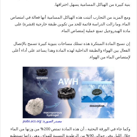
بنية كبيرة من الهياكل المسامية يسهل اختراقها.
ومع المزيد من التجارب أثبتت هذه الهياكل المسامية أنها فعالة في امتصاص
الماء. وما زالت الدراسة قائمة للحد من تكوين طبقة خارجية (قشرة) على
مادة الهيدروجيل تمنع عملية إمتصاص الماء.
إن نسيج المادة المبتكرة هذه تمتلك مساحات بنيوية كبيرة تسمح بالإتصال
الفعال بين الهواء والطبقة الداخلية لهذه المادة وهذا يساعد على أداء أعلى
لإمتصاص الماء من الهواء.
مصدر الصورة: pubs.acs.org
وكما جاء في الورقة البحثية ، أن هذه المادة تمتص 200% من وزنها من الماء
خلال الليل وفي حوالي 90% من الرطوبة النسبية للهواء ، وهي ذاتها تستطيع