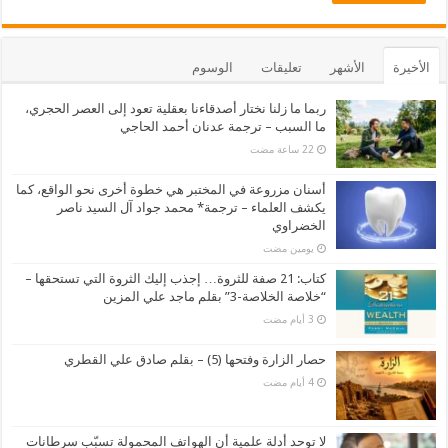
الأخيرة
الأشهر
تعليقات
الوسوم
ربما ما زلنا نختار أصدقاءنا بعقلية تعود إلى العصر الحجري،
ما السبب – ترجمة عدنان أحمد الحاجي
أسنان مزروعة في المختبر هي خطوة أخرى نحو الواقع، كما
يكشف العلماء – ترجمة* محمد جواد آل السيد ناصر
الخضراوي
‏يومين مضت
كتاب: 21 صفة للثروة… إجذب إليك الثروة التي تستحقها –
“خلاصة الخلاصة-3” بقلم ماجد علي المزين
حصار الزارة وفتحها (5) – بقلم صادق علي القطري
لا توحد أدلة علمية أن الهواتف المحمولة تسبّب سرطانات