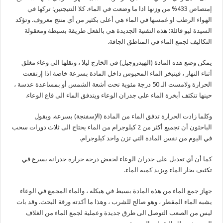
إمتصاص 433% من وزنها اذا ما وضعت في الماء. كلا النتيجتين: تركها في
الهواء الرطب او غمسها في الماء هي أعلى بكثير من أي منتج معروف. وتؤكد
السيدة ليو قائلة: هذه التقنية الجديدة هي بالفعل طريقة بسيطة ومعقولة
التكاليف لجمع الماء في المناطق الجافة.
يمكن وضع هذه المادة (الهيدروجيل) في الخارج ليلا ، ونقلها الى وعاء مغلق
أثناء النهار ، فيتبخر الماء المحبوس داخل المادة بسرعة خاصة اذا إرتفعت
الحرارة ولامست الـ 50 درجة مئوية تحت أشعة الشمس أو بمساعدة عدسة ،
حينها تتكثف أبخرة الماء على جدران الوعاء ويتدفق الماء الى قاع الوعاء.
وكلما زادت الحرارة تدفق الماء من المادة (الإسفنجة) بسرعة. ويقول
الباحثون أن تجميع أكثر من 2 كيلوجرام من الماء يحتاج الى ثلاث دورات سحب
في اليوم من نفس المادة التي تزن واحد كيلوجرام.
كما أن أي تعديل على جدران الوعاء لخفض درجة حرارة جدرانه يسرع في
تكثيف بخار الماء ويزيد كمية الماء.
جهاز جمع الماء من هذه المادة بسيط في هيكله ، والماء المجمع في الوعاء
يشبه الماء المقطر ، وهو صالح للشرب ، وهذا ما أكدته ورقة البحث. وقد بات
ليس من الصعب التوصل الى طرق جديدة وعملية لجمع الماء من الغلاف