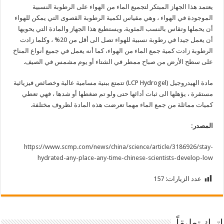
يعتمد هذا الجهاز المبتكر لتجميع الماء من الهواء على الرطوبة النسبية
الموجودة في الهواء ، وهي مقياس لكمية الرطوبة القصوى التي يمكن للهواء
أن يحملها وتقاس بالنسب المئوية. ويستطيع هذا الجهاز والمادة التي يحويها
أن يعمل جيدا في رطوبة نسبية للهواء تصل الى أقل من 20% ، وكلما زادت
الرطوبة زادت كمية جمع الماء من الهواء، كما أنه يعمل في جميع أنواع المناخ
على سطح الأرض من صباح ممطر في الشتاء أو يوم مشمس في الصيف.
مادة الهيدروجيل (LCP Hydrogel) تتمتع ببنية مسامية عالية وخصائص فيزيائية
مستقرة ، يؤهلها الى ثبات أدائها حتى ولو تم ضغطها أو شدها ، فهي تعطي
كميات مماثلة من جمع الماء مهما تعرضت هذه المادة لظروف مختلفة.
المصدر:
https://www.scmp.com/news/china/science/article/3186926/stay-
hydrated-any-place-any-time-chinese-scientists-develop-low
عدد الزيارات:
157