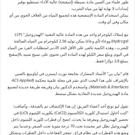
طور علماء من الصين مادة بسيطة (إسفنجة) عالية الأداء تستطيع توفير
إمدادات لا نهاية لها من مياه الشرب.
يمكن استخدام المادة الإسفنجية هذه لتجميع المياه من الغلاف الجوي من أي
مكان وفي أي وقت.
مع إمتلاك كيلوجرام واحد من هذه المادة عالية التقنية “الهيدروجيل” (LCP
Hydrogel) ووعاء (أي وعاء) يمكن توليد 2.56 كيلوجرام من المياه الصالحة
للشرب ، وهذه الكمية تكفي على الأقل الحد الأدنى لمتطلبات الفرد من المياه
في اليوم. ويبلغ سعر الكيلو لهذه المادة التي تحتوي على نسيج شبيه بالإسفنج
بمبلغ 2.8 دولارا فقط.
قام “تيان يي” الأستاذ المشارك بجامعة نورث ايسترن في لياونينغ بالصين
بالإشراف على هذا البحث الذي نشر في مجلة علمية محكمة (
ACS Applied
Materials & Interfaces)
. واستخدم الدكتور تيان وفريقه طريقة جديدة لتصنيع
مادة الهيدروجيل شديدة النفاذية بشكل مبسط.
تقول ليو تونج أحد أعضاء الفريق: إن هذا الإكتشاف تم بالصدفة ، وأضافت:
“كنت أحاول استبدال كلوريد الكالسيوم (CaCl2) بكلوريد الليثيوم (LiCl) في
تحضير الهيدروجيل ومعرفة ما يحدث. اتضح أن قطرات كلوريد الليثيوم داخل
الهيدروجيل تظل غير مجمدة تحت 70 درجة مئوية تحت الصفر. وعندما يتم
وضع هذه القطرات في نظام فراغ ، تنفجر الفقاعات داخل القطرات وتشكل