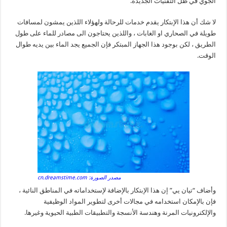
الجوي في ظل التقنيات الجديدة.
لا شك أن هذا الإبتكار يقدم خدمات للرحالة ولهؤلاء اللذين يمشون لمسافات
طويلة في الصحاري او الغابات ، واللذين يحتاجون الى مصادر للماء على طول
الطريق ، لكن بوجود هذا الجهاز المبتكر فإن الجميع يجد الماء بين يديه طوال
الوقت.
مصدر الصورة: cn.dreamstime.com
وأضاف “تيان يي” إن هذا الإبتكار بالإضافة لإستخداماته في المناطق النائية ،
فإن بالإمكان استخدامه في مجالات أخرى لتطوير المواد الوظيفية
والإلكترونيات المرنة وهندسة الأنسجة والتطبيقات الطبية الحيوية وغيرها.