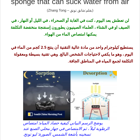
sponge that can suck water from air
(بقلم:شانق تونق – Zhang Tong)
لن تعطش بعد اليوم ، كنت في الغابة أو الصحراء ، في الليل أو النهار ، في
الصيف او في الشتاء ، العلماء الصينيون يطورون إسفنجة منخفضة التكلفة
يمكنها امتصاص الماء من الهواء.
يستطيع كيلوجرام واحد من مادة عالية التقنية أن ينتج 2.5 كجم من الماء في
اليوم ، وهو ما يكفي لاحتياجات الشخص البالغ. وهي تقنية بسيطة ومعقولة
التكلفة لجمع المياه في المناطق الجافة.
يوضح الرسم البياني كيفية حصاد المياه: امتصاص
الرطوبة ليلاً ، ثم الامتصاص في جهاز محلي الصنع عند
تسخينه بأشعة الشمس. الصورة: ليو تونج.