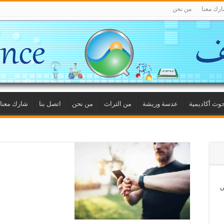
رك معنا
من نحن
وث أكاديمية
عدسة وريشة
من التراث
من نحن
اتصل بنا
شارك معنا
ص