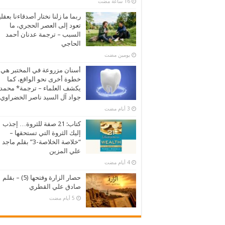
ربما ما زلنا نختار أصدقاءنا بعقلي
تعود إلى العصر الحجري، ما
السبب – ترجمة عدنان أحمد
الحاجي
‏يومين مضت
أسنان مزروعة في المختبر هي
خطوة أخرى نحو الواقع، كما
يكشف العلماء – ترجمة* محمد
جواد آل السيد ناصر الخضراوي
كتاب: 21 صفة للثروة… إجذب
إليك الثروة التي تستحقها –
“خلاصة الخلاصة-3” بقلم ماجد
علي المزين
حصار الزارة وفتحها (5) – بقلم
صادق علي القطري