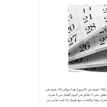
لتحسين صحتك، لا يتطلب المشي الكثير الجهد. عليك أن تمشي حوالي 150 دقيقة في الأسبوع. هذا حوالي 30 دقيقة في
اليوم، 5 أيام في الأسبوع. إذا كنت تريد أن تبدأ بنمط أقل من ذلك، فلا تقلق. حتى 5 دقائق في اليوم أفضل من لا شيء.
ائع! ما عليك سوى التحرك ببطء والتحدث مع طبيبك إذا كنت تعاني من