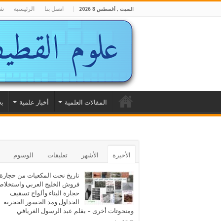
اتصل بنا
الرئيسية
شا
السبت , أغسطس 8 2026
المقالات العلمية
أخبار علمية
بح
الأخيرة
الأشهر
تعليقات
الوسوم
تاريخ نحت المكعبات من حجارة
فروش الخليج العربي واستخلا
حجارة البناء وألواح تسقيف
الجداول ومد الجسور الحجرية
ومنحوتات أخرى – بقلم عبد الرسول الغريافي