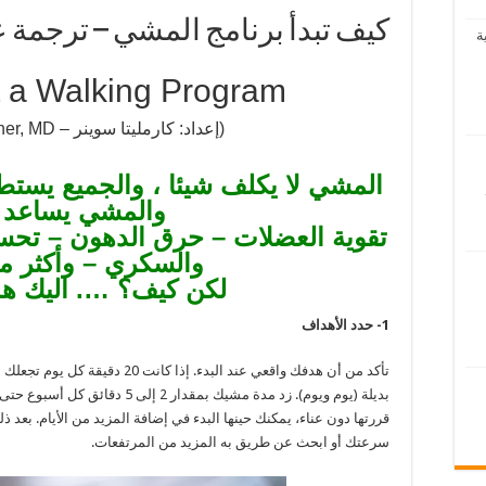
كيف تبدأ برنامج المشي – ترجمة
ة
t a Walking Program
(إعداد: كارمليتا سوينر – Carmelita Swiner, MD)
المشي لا يكلف شيئا ، والجميع يستطي
والمشي يساعد 
تقوية العضلات – حرق الدهون – تحس
والسكري – وأكثر م
لكن كيف؟ …. اليك هذا
1- حدد الأهداف
بديلة (يوم ويوم). زد مدة مشيك بمقدا
قررتها دون عناء، يمكنك حينها البدء في إضافة المزيد من الأيام. بعد ذل
سرعتك أو ابحث عن طريق به المزيد من المرتفعات.