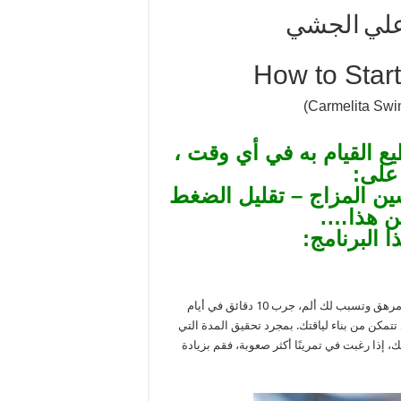
 علي الجشي
How to Star
ع القيام به في أي وقت ،
على:
ين المزاج – تقليل الضغط
ن هذا….
 البرنامج:
تأكد من أن هدفك واقعي عند البدء. إذا كانت 20 دقيقة كل يوم تجعلك مرهق وتسبب لك ألم، جرب 10 دقائق في أيام
ر 2 إلى 5 دقائق كل أسبوع حتى تتمكن من بناء لياقتك. بمجرد تحقيق المدة التي
ك، إذا رغبت في تمرينًا أكثر صعوبة، فقم بزيادة