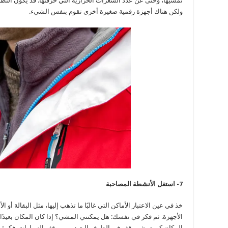
تمشيها، وحتى عن عدد السعرات الحرارية التي حرقتها. قد يكون التط
ولكن هناك أجهزة رقمية صغيرة أخرى تقوم بنفس الشيء.
7- استغل الأنشطة المصاحبة
خذ في عين الاعتبار الأماكن التي غالبًا ما تذهب إليها، مثل البقالة أو 
الأجهزة. ثم فكر في نفسك: هل يمكنني المشي؟ إذا كان المكان بعيدًا، 
المكان كي تمشي. قف في الطرف البعيد من موقف السيارات. فكرة أ