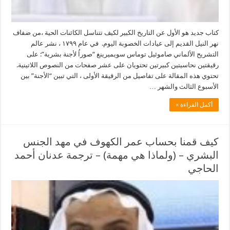
كتاب جديد هو الأول عن التاريخ الكبير لكيف تتناسل الكائنات الحية ،من ضفاف
نهر النيل القديم إلى عيادات الخصوبة اليوم. في عام ١٧٩٩ ، نشر عالم
التشريح الألماني صاموئيل توماس سويميرينغ “صوراُ لأجنة بشرية”: على
رقيقتين نحاسيتين كبيرتين تحتويان على عشر صفحات من النصوص اللاتينية.
تحتوي هذه المقالة على تفاصيل من الرقيقة الأولى ، التي تبين “الأجنة” بين
الأسبوع الثالث والشهر …
أكمل القراءة »
كيف قمنا بحساب عمر الكهوف في مهد الجنس
البشري – (ولماذا هي مهمة) – ترجمة عدنان أحمد
الحاجي