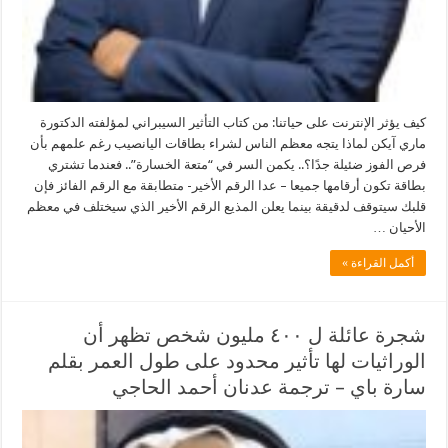
كيف يؤثر الإنترنت على حياتنا: من كتاب التأثير السيبراني لمؤلفته الدكتورة
ماري آيكن لماذا يتجه معظم الناس لشراء بطاقات اليانصيب رغم علمهم بأن
فرص الفوز ضئيلة جدًا؟.. يكمن السر في “متعة الخسارة”.. فعندما تشتري
بطاقة تكون أرقامها جميعا – عدا الرقم الأخير- متطابقة مع الرقم الفائز فإن
قلبك سيتوقف لدقيقة بينما يعلن المذيع الرقم الأخير الذي سيختلف في معظم
الأحيان …
أكمل القراءة »
شجرة عائلة ل ٤٠٠ مليون شخص تظهر أن
الوراثيات لها تأثير محدود على طول العمر بقلم
سارة باي – ترجمة عدنان أحمد الحاجي