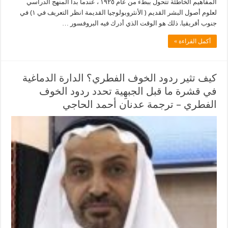
المفاهيم الخاطئة تتحول ببطء من عام ١٩٢٥ ، عندما بدأ المنهج الدراسي
لعلوم أصول البشر القديم ( الأنثروبولوجيا القديمة انظر التعريف في ١) في
جنوب أفريقيا. ذلك هو الوقت الذي أدرك فيه البروفسور …
أكمل القراءة »
كيف تثير ردود الخوف الفطري؟ الدارة الدماغية
في قشرة ما قبل الجبهِية تحدد ردود الخوف
الفطري – ترجمة عدنان أحمد الحاجي