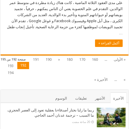
على مدى العقود الثلاثة الماضية ، كانت هناك زيادة مطردة في متوسط عمر
الوالدين. التقدم في علم الخصوبة يعني أن الناس يمكنهم ، حرفياً ، تجميد
بويضاتهم أو حيواناتهم المنوية وتأخير بدء الوالدية. العديد من الشركات
الكبرى ، مثل أبل Apple وفيسبوك Facebook و غوغل Google ، تقدم الآن
تجميد البويضات لموظفيها كجزء من حزمة الرعاية الصحية. تأجيل إنجاب طفل
…
أكمل القراءة »
« الأولى
...
160
170
180
«
190
191
صفحة 192 من 195
192
193
194
»
...
الأخيرة »
الأخيرة
الأشهر
تعليقات
الوسوم
ربما ما زلنا نختار أصدقاءنا بعقلية تعود إلى العصر الحجري،
ما السبب – ترجمة عدنان أحمد الحاجي