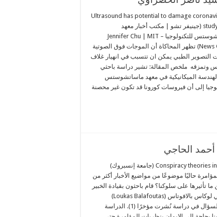
Ultrasound has potential to damage coronavi
study finds (جينيفر تشو | مكتب أخبار معهد
ماساتشوستس للتكنولوجيا – Jennifer Chu | MIT
News Office) تظهر المحاكاة أن الموجات فوق الصوتية
ت التصوير الطبي يمكن ان تتسبب في انهيار غلاف
س وتمزقه ملخص المقالة: تشير دراسة باحثي
هندسة الميكانيكية في معهد ماساتشوستس
لوجيا إلى أن فيروسات كورونا قد تكون غير محصنة
 أحمد الحاجي
Con­spiracy theo­ries influe­nce beha­vior (جامعة إنسبروك)
امرة حاليًا موضوعًا من مواضيع الأخبار أكثر من
 تأثيرها على سلوكنا؟ قام باحثون بقيادة الخبير
الاقتصادي السلوكي لوكاس بالافوتاس (Loukas Balafoutas)
بالتحقيق في هذا السؤال في دراسة نُشرت مؤخرًا (1). الدراسة
نا بحاجة إلى الإيمان بنظريات المؤامرة حتى