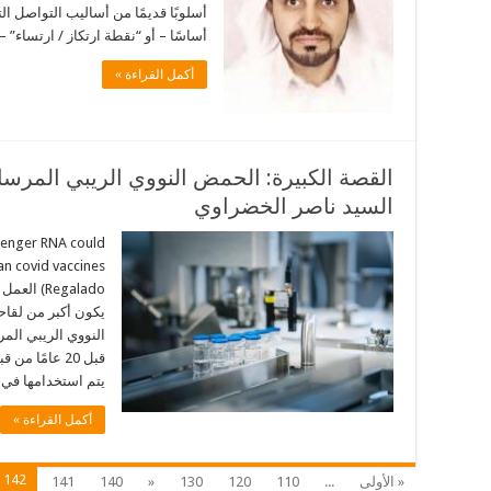
أسلوبًا قديمًا من أساليب التواصل 
أساسًا – أو “نقطة ارتكاز / ارتساء” 
أكمل القراءة »
القصة الكبيرة: الحمض النووي الريبي المرس
السيد ناصر الخضراوي
senger RNA could
Regalado)
يكون أكبر من لقاح
قبل 20 عامًا 
يتم استخدامها في
أكمل القراءة »
142
« الأولى
...
110
120
130
«
140
141