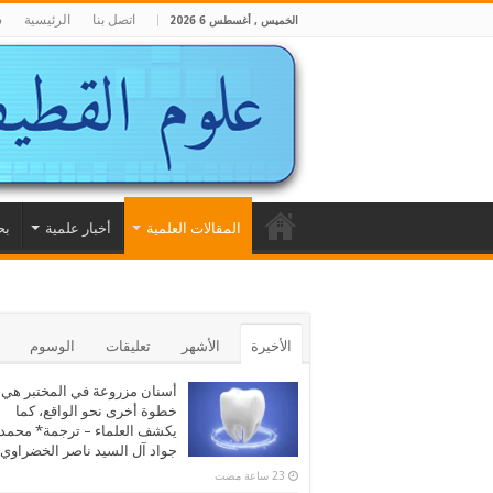
اتصل بنا
الرئيسية
ش
الخميس , أغسطس 6 2026
المقالات العلمية
أخبار علمية
بح
الأخيرة
الأشهر
تعليقات
الوسوم
أسنان مزروعة في المختبر هي
خطوة أخرى نحو الواقع، كما
يكشف العلماء – ترجمة* محمد
جواد آل السيد ناصر الخضراوي