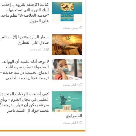
كتاب: 21 صفة للثروة… إجذب
إليك الثروة التي تستحقها –
“خلاصة الخلاصة-3” بقلم ماجد
علي المزين
‏يومين مضت
حصار الزارة وفتحها (5) – بقلم
صادق علي القطري
لا توحد أدلة علمية أن الهواتف
المحمولة تسبّب سرطانات
الدماغ، بحسب دراسة جديدة –
ترجمة عدنان أحمد الحاجي
كيف أصبحت الولايات المتحدة 
عظمى في مجال العلوم – وبأي
سرعة يمكن أن تنهار – ترجمة*
محمد جواد آل السيد ناصر
الخضراوي