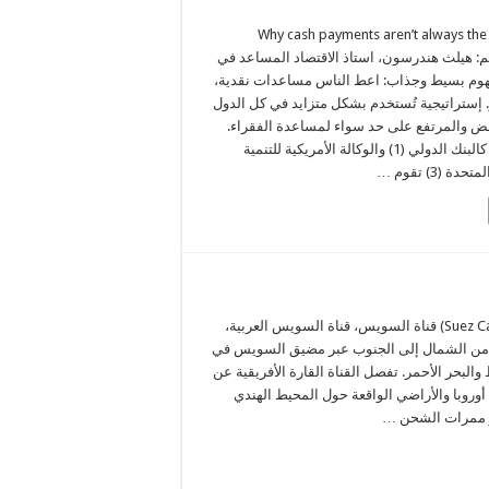
Why cash payments aren’t always the 
poor p (بقلم: هيلث هندرسون، استاذ الاقتصاد المساعد في
هوم بسيط وجذاب: اعط الناس مساعدات نقدية،
 إستراتيجية تُستخدم بشكل متزايد في كل الدول
ض والمرتفع على حد سواء لمساعدة الفقراء.
المنظمات الدولية كالبنك الدولي (1) والوكالة الأمريكية للتنمية
قناة السويس – “قناة مصر” ، (Suez Canal) قناة السويس، قناة السويس العربية،
 من الشمال إلى الجنوب عبر مضيق السويس في
البحر الأحمر. تفصل القناة القارة الأفريقية عن
وروبا والأراضي الواقعة حول المحيط الهندي
ثر ممرات الشحن …