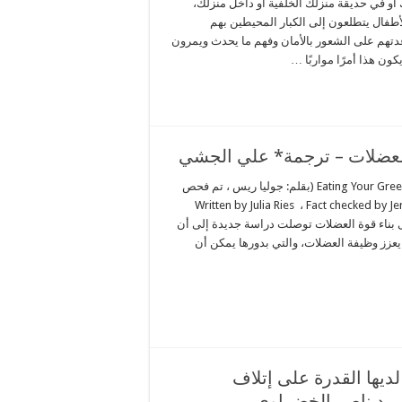
 أو في حديقة منزلك الخلفية أو داخل منزلك،
أطفال يتطلعون إلى الكبار المحيطين بهم
تهم على الشعور بالأمان وفهم ما يحدث ويمرون
يكون هذا أمرًا مواربًا …
العضلات – ترجمة* علي الجشي
Eating Your Greens May Help You Build Muscle Strength (بقلم: جوليا ريس ، تم فحص
اسطة جينيفر تشيساك – Written by Julia Ries ، Fact checked by Jennifer
على بناء قوة العضلات توصلت دراسة جديدة إلى أن
يعزز وظيفة العضلات، والتي بدورها يمكن أن
ديها القدرة على إتلاف
سيد ناصر الخضراوي