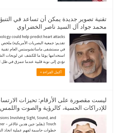
تقنية تصوير جديدة يمكن أن تساعد في التنبؤ ب
محمد جواد آل السيد ناصر الخضراوي
تقديم: جمعية البصريات الأمريكية) ملخص 
في مستشفى ماساتشوستس العام تقنية جديد
استخدامها يومًا ما للكشف عن لويحات الش
تؤدي إلى نوبة قلبية عندما تتمزق في ظل
أكمل القراءة »
ليست مقصورة على الأرقام: تحيزات الارتساء
للإدراكات الحسية، كالرؤية والصوت واللمس 
sions Involving Sight, Sound, and
خطوات حاسمة لفهم عملية اتخاذ القرا