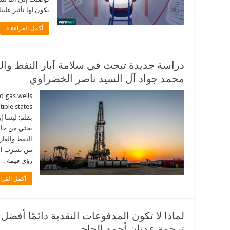
يكون لها تأثير علي
أكمل القراءة »
دراسة جديدة تبحث في سلامة آبار النفط والغ
محمد جواد آل السيد ناصر الخضراوي
nd gas wells
بقلم: ليسا إ
بحثي من جامع
النفط والغاز
من تسرب الغ
رؤى قيمة …
أكمل القرا
لماذا لا تكون المدفوعات النقدية دائمًا أفضل
ترجمة عدنان أحمد الحاجي