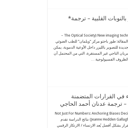
النوبات القلبية – ترجمة*
New imaging technology could help predict heart attacks (The Optical Society –
المقالة: طور باحثو مركز “ويلمان” للطب الضوئي
ة للتصوير بالليزر داخل الأوعية الدموية، يمكن
ريان التاجي غير المستقرة، التي من المحتمل أن
 الظروف الفسيولوجية …
 في القرارات المتضمنة
– ترجمة عدنان أحمد الحاجي
Not Just For Numbers: Anchoring Biases Deci
Touch (بقلم: جين هدين غالاغر – Jeanne Hedden Gallagher) نتائج الدراسة تقدم
ر بشكل أفضل يُعد الارتساء / الارتكاز الرقمي