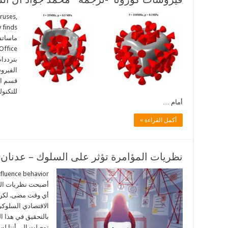
ruses,
بترددا
الفيرو
قسم ال
للتكنو
أمام …
أكمل القراءة »
نظريات المؤامرة تؤثر على السلوك – عدنان
أصبحت نظريات المؤ
أي وقت مضى. لكن ما
توصلت إلى أننا لس