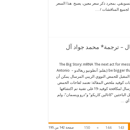
التسويقي. بمجرد ذكر سعر معين، يصبح هذا السعر
– لجميع المناقشات / …
ال – ترجمة* محمد جواد آل
The Big Story: mRNA The next act for mes
be bigger than covid vaccines (بقلم: أنطونيو ريغالدو – Antonio
 العمل المقبل للحمض النووي الريبي المرسال يمكن أن
ات كوفيد ملخص المقالة: تعتمد لقاحات الحمض
النووي الريبي المرسال لمكافحة كوفيد-19على تقنية تم اكتشافها
من قبل الباحثين “كاتالين كاريكو” و”درو ويسمان”، ولم
 أي …
150
»
144
143
صفحة 142 من 195