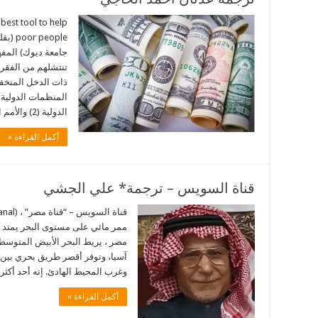
best tool to help
eople
جامعة ديوك) المف
تنتشلهم من الفقر.
ذات الدخل المنخف
الدولية (2) والأمم المتحدة (3) تقوم …
أكمل القراءة »
قناة السويس – ترجمة* علي الجشي
ممر مائي على مستوى البحر يمتد
مصر ، يريط البحر الأبيض المتوسط و
آسيا، وتوفر أقصر طريق بحري بين أ
وغرب المحيط الهادئ. إنه أحد أك
أكمل القراءة »