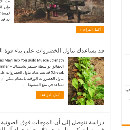
مدينتك
فإن ال
لمساعد
به. قد 
أكمل القراءة »
قد يساعدك تناول الخضروات على بناء قوة 
الحقائق بو
Chesak) قد يساعدك تناول الخضروات 
تناول الخضروات الورقية بانتظام يمكن أن 
تساعد في منع السقوط …
قوة
أكمل القراءة »
دراسة تتوصل إلى أن الموجات فوق الصوتية ل
فيروسات كورونا -ترجمة* محمد جواد آل ال