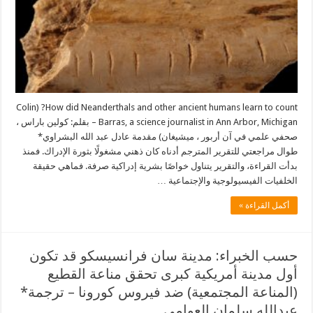
How did Neanderthals and other ancient humans learn to count? (Colin
Barras, a science journalist in Ann Arbor, Michigan – بقلم: كولين باراس ،
صحفي علمي في آن أربور ، ميشيغان) مقدمة عادل عبد الله البشراوي*
طوال مراجعتي للتقرير المترجم أدناه كان ذهني مشغولًا بثورة الإدراك. فمنذ
بدأت القراءة، والتقرير يتناول خواصًا بشرية إدراكية صرفة. فماهي حقيقة
الخلفيات الفيسيولوجية والإجتماعية …
أكمل القراءة »
حسب الخبراء: مدينة سان فرانسيسكو قد تكون
أول مدينة أمريكية كبرى تحقق مناعة القطيع
(المناعة المجتمعية) ضد فيروس كورونا – ترجمة*
عبدالله سلمان العوامي