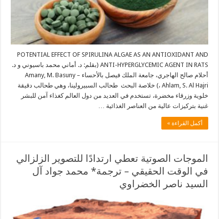
POTENTIAL EFFECT OF SPIRULINA ALGAE AS AN ANTIOXIDANT AND
ANTI-HYPERGLYCEMIC AGENT IN RATS (بقلم: د. أماني محمد باسيوني و د.
أحلام صالح الهاجري، جامعة الملك فيصل بالأحساء – Amany, M. Basuny
، Ahlam, S. Al Hajri) خلاصة البحث طحالب السبيرولينا، وهي طحالب دقيقة
خلوية وزرقاء مخضرة، تستخدم في العديد من دول العالم كغذاء آمن للبشر
غنية بتركيزات عالية من العناصر الغذائية …
أكمل القراءة »
الموجات الصوتية تعطي ارتدادًا للتصوير الزلزالي
في الوقت الحقيقي – ترجمة* محمد جواد آل
السيد ناصر الخضراوي