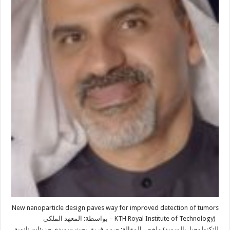
New nanoparticle design paves way for improved detection of tumors
(KTH Royal Institute of Technology – بواسطة: المعهد الملكي
للتكنولوجيا بالسويد) ملخص المقالة: صمم فريق بحث سويدي جزيئات نانوية