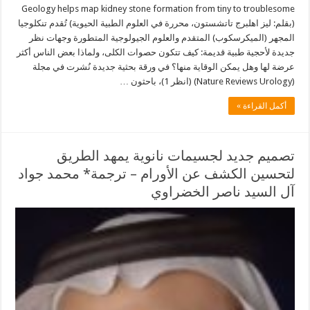
Geology helps map kidney stone formation from tiny to troublesome
(بقلم: ليز اهلبرج تاتشستون، محررة في العلوم الطبية الحيوية) تُقدم تنكلوجيا
المجهر (الميكرسكوب) المتقدم والعلوم الجيولوجية المتطورة وجهات نظر
جديدة لأحجية طبية قديمة: كيف تتكون حصوات الكلى، ولماذا بعض الناس أكثر
عرضة لها وهل يمكن الوقاية منها؟ في ورقة بحثية جديدة نُشرت في مجلة
(Nature Reviews Urology) (انظر 1)، باحثون …
أكمل القراءة »
تصميم جديد لجسيمات نانوية يمهد الطريق
لتحسين الكشف عن الأورام – ترجمة* محمد جواد
آل السيد ناصر الخضراوي