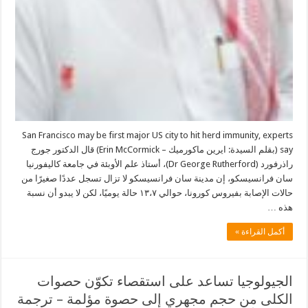
San Francisco may be first major US city to hit herd immunity, experts
say (بقلم السيدة: ايرين ماكورميك – Erin McCormick) قال الدكتور جورج
راذرفورد (Dr George Rutherford)، أستاذ علم الأوبئة في جامعة كاليفورنيا
سان فرانسيسكو، إن مدينة سان فرانسيسكو لا تزال تسجل عددًا صغيرًا من
حالات الإصابة بفيروس كورونا، حوالي ١٣،٧ حالة يوميًا، لكن لا يبدو أن نسبة
هذه …
أكمل القراءة »
الجيولوجيا تساعد على استقصاء تكوّن حصوات
الكلى من حجم مجهري إلى حصوة مؤلمة – ترجمة