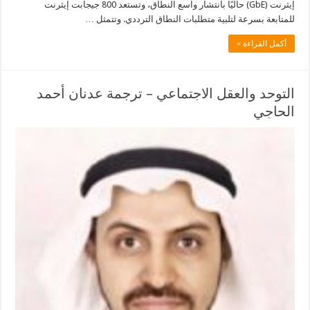
إيثرنت (GbE) حاليًا بانتشار واسع النطاق، وتستعد 800 جيجابت إيثرنت
للمتابعة بسرعة لتلبية متطلبات النطاق الترددي. وتتمثل …
أكمل القراءة »
التوحد والعقل الاجتماعي – ترجمة عدنان أحمد
الحاجي