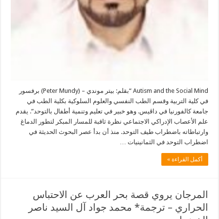
Autism and the Social Mind “بقلم: بيتر موندي – (Peter Mundy) برفسور
في كلية التربية وقسم الطب النفسي والعلوم السلوكية بكلية الطب في
جامعة كالفورنيا في داڤيس. وهو خبير في تعليم وتنمية أطفال بالتوحد”. يقدم
علم الأعصاب الإدراكي الاجتماعي نظرة ثاقبة للمسار المبكر لتطور الدماغ
وارتباطاته باضطراب طيف التوحد. منذ أن بدأ عصر البحوث الحديثة في
اضطراب التوحد في الثمانينيات …
أكمل القراءة »
المرجان يروي قصة بحر العرب عن الاحتباس
الحراري – ترجمة* محمد جواد آل السيد ناصر