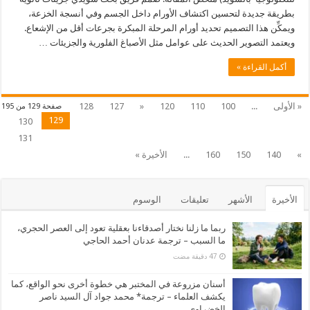
بطريقة جديدة لتحسين اكتشاف الأورام داخل الجسم وفي أنسجة الخزعة،
ويمكِّن هذا التصميم تحديد أورام المرحلة المبكرة بجرعات أقل من الإشعاع.
ويعتمد التصوير الحديث على عوامل مثل الأصباغ الفلورية والجزيئات …
أكمل القراءة »
« الأولى
...
100
110
120
«
127
128
صفحة 129 من 195
129
130
131
»
140
150
160
...
الأخيرة »
الأخيرة
الأشهر
تعليقات
الوسوم
ربما ما زلنا نختار أصدقاءنا بعقلية تعود إلى العصر الحجري،
ما السبب – ترجمة عدنان أحمد الحاجي
أسنان مزروعة في المختبر هي خطوة أخرى نحو الواقع، كما
يكشف العلماء – ترجمة* محمد جواد آل السيد ناصر
الخضراوي