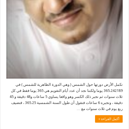
تكمل الأرض دورتها حول الشمس ( وهي الدورة الظاهرية للشمس ) في
365.242189 يوما ولكننا نجد أن عدد أيام التقويم هي 365 يوما فقط في كل
ثلاث سنوات ثم نجبر ذلك الكسر وهو واقعا يساوي 5 ساعات و48 دقيقة و 45
دقيقة ، ونجبره 6 ساعات فنقول أن طول السنة الشمسية 365.25 ، فنضيف
ربع يوم في ثلاث سنوات مع …
أكمل القراءة »