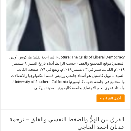
Rupture: The Crisis of Liberal Democracy المراجعة بقلم: ماركوس أوينز،
المصدر: موقع المجتمع والفضاء حسب الرابط أدناه تاريخ النشر: ٩ سبتمبر
٢٠١٩م الكتاب: صدر في ٣ ديسمبر ٢٠١٨م، ويقع في ١٧٦ صفحة. الكاتب:
السيد مانويل كاستيل هو أستاذ جامعي ورئيس قسم التكنولوجيا والاتصالات
والمجتمع في جامعة جنوب كاليفورنيا University of Southern California،
وأستاذ فخري لعلم الاجتماع بجامعة كاليفورنيا بمدينة بيركلي …
أكمل القراءة »
الفرق بين الهمُّ والضغط النفسي والقلق – ترجمة
عدنان أحمد الحاجي