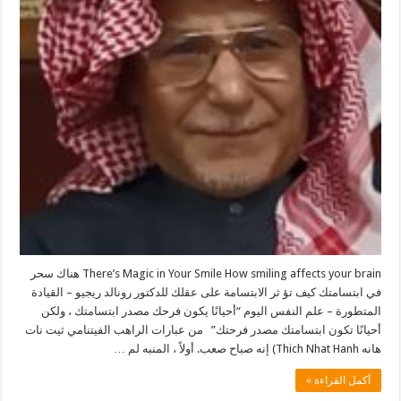
There’s Magic in Your Smile How smiling affects your brain هناك سحر
في ابتسامتك كيف تؤ ثر الابتسامة على عقلك للدكتور رونالد ريجيو – القيادة
المتطورة – علم النفس اليوم “أحيانًا يكون فرحك مصدر ابتسامتك ، ولكن
أحيانًا تكون ابتسامتك مصدر فرحتك” من عبارات الراهب الفيتنامي ثيت نات
هانه Thich Nhat Hanh) إنه صباح صعب. أولاً ، المنبه لم …
أكمل القراءة »