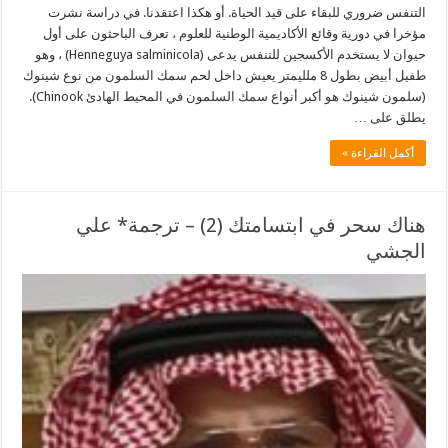
التنفس ضروري للبقاء على قيد الحياة. أو هكذا اعتقدنا. في دراسة نشرت
مؤخرا في دورية وقائع الأكاديمية الوطنية للعلوم ، تعرف الباحثون على أول
حيوان لا يستخدم الأكسجين للتنفس يدعى (Henneguya salminicola) ، وهو
طفيل أبيض بطول 8 ملليمتر يعيش داخل لحم سمك السلمون من نوع شينوك
(سلمون شينوك هو أكبر أنواع سمك السلمون في المحيط الهادئ Chinook).
يطلق على …
أكمل القراءة »
هناك سحر في ابتسامتك (2) – ترجمة* علي
الجشي