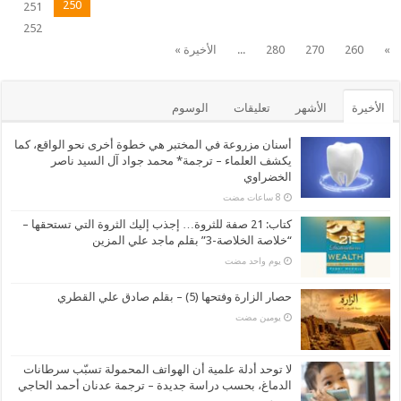
250
251
252
»
260
270
280
...
الأخيرة »
الأخيرة
الأشهر
تعليقات
الوسوم
أسنان مزروعة في المختبر هي خطوة أخرى نحو الواقع، كما
يكشف العلماء – ترجمة* محمد جواد آل السيد ناصر
الخضراوي
كتاب: 21 صفة للثروة… إجذب إليك الثروة التي تستحقها –
“خلاصة الخلاصة-3” بقلم ماجد علي المزين
‏يوم واحد مضت
حصار الزارة وفتحها (5) – بقلم صادق علي القطري
‏يومين مضت
لا توحد أدلة علمية أن الهواتف المحمولة تسبّب سرطانات
الدماغ، بحسب دراسة جديدة – ترجمة عدنان أحمد الحاجي