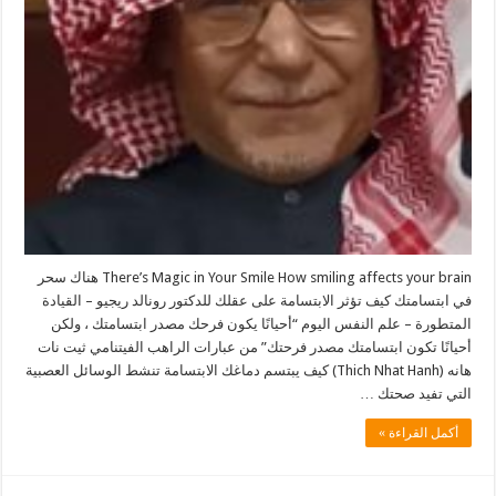
There’s Magic in Your Smile How smiling affects your brain هناك سحر
في ابتسامتك كيف تؤثر الابتسامة على عقلك للدكتور رونالد ريجيو – القيادة
المتطورة – علم النفس اليوم “أحيانًا يكون فرحك مصدر ابتسامتك ، ولكن
أحيانًا تكون ابتسامتك مصدر فرحتك” من عبارات الراهب الفيتنامي ثيت نات
هانه (Thich Nhat Hanh) كيف يبتسم دماغك الابتسامة تنشط الوسائل العصبية
التي تفيد صحتك …
أكمل القراءة »