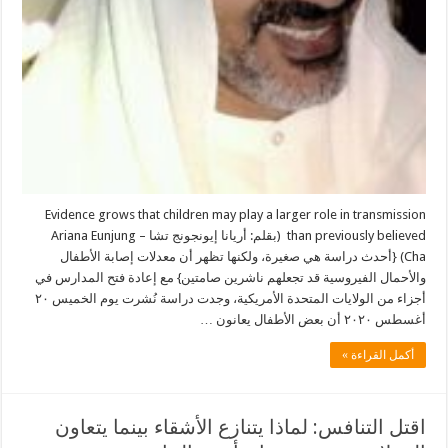
Evidence grows that children may play a larger role in transmission
than previously believed (بقلم: أريانا إيونجونج تشا – Ariana Eunjung
Cha) {أحدث دراسة هي صغيرة، ولكنها تظهر أن معدلات إصابة الأطفال
والأحمال الفيروسية قد تجعلهم ناشرين صامتين} مع إعادة فتح المدارس في
أجزاء من الولايات المتحدة الأمريكية، وجدت دراسة نُشرت يوم الخميس ٢٠
أغسطس ٢٠٢٠ أن بعض الأطفال يعانون …
أكمل القراءة »
اقتل التنافس: لماذا يتنازع الأشقاء بينما يتعاون