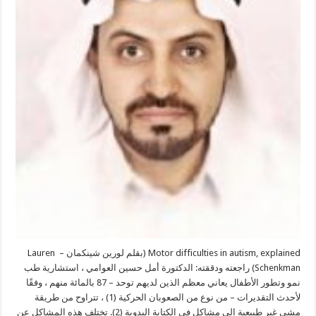
Motor difficulties in autism, explained (بقلم لورين شينكمان – Lauren
Schenkman) راجعته ودققته: الدكتورة أمل حسين العوامي ، استشارية طب
نمو وتطور الأطفال يعاني معظم الذين لديهم توحد – 87 بالمائة منهم ، وفقًا
لأحدث التقديرات – من نوع من الصعوبان الحركية (1) ، تتراوح من طريقة
مشي غير طبيعية إلى مشاكل في الكتابة اليدوية (2). تختلف هذه المشاكل عن