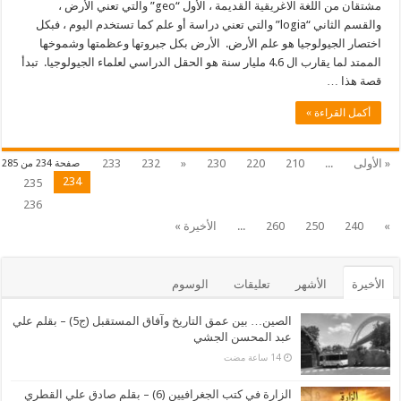
مشتقان من اللغة الاغريقية القديمة ، الأول “geo” والتي تعني الأرض ،
والقسم الثاني “logia” والتي تعني دراسة أو علم كما تستخدم اليوم ، فبكل
اختصار الجيولوجيا هو علم الأرض. الأرض بكل جبروتها وعظمتها وشموخها
الممتد لما يقارب ال 4.6 مليار سنة هو الحقل الدراسي لعلماء الجيولوجيا. تبدأ
قصة هذا …
أكمل القراءة »
« الأولى
...
210
220
230
«
232
233
صفحة 234 من 285
234
235
236
»
240
250
260
...
الأخيرة »
الأخيرة
الأشهر
تعليقات
الوسوم
الصين… بين عمق التاريخ وآفاق المستقبل (ج5) – بقلم علي
عبد المحسن الجشي
الزارة في كتب الجغرافيين (6) – بقلم صادق علي القطري