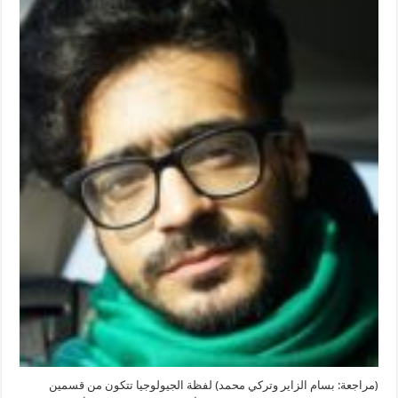
(مراجعة: بسام الزاير وتركي محمد) لفظة الجيولوجيا تتكون من قسمين