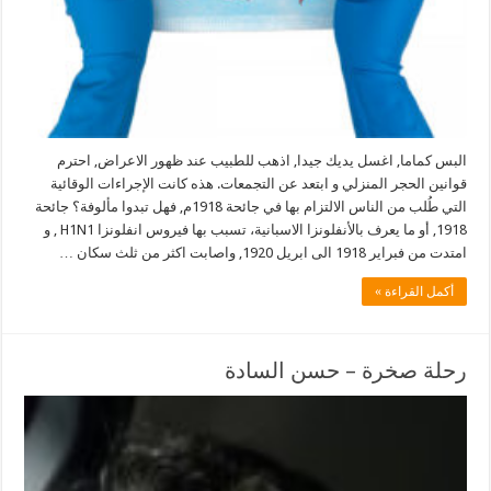
البس كماما, اغسل يديك جيدا, اذهب للطبيب عند ظهور الاعراض, احترم
قوانين الحجر المنزلي و ابتعد عن التجمعات. هذه كانت الإجراءات الوقائية
التي طُلب من الناس الالتزام بها في جائحة 1918م, فهل تبدوا مألوفة؟ جائحة
1918, أو ما يعرف بالأنفلونزا الاسبانية، تسبب بها فيروس انفلونزا H1N1 , و
امتدت من فبراير 1918 الى ابريل 1920, واصابت اكثر من ثلث سكان …
أكمل القراءة »
رحلة صخرة – حسن السادة