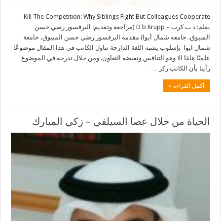
Kill The Competition: Why Siblings Fight But Colleagues Cooperate
بقلم: د ب كرب – D b Krupp (مراجعة وتقديم: البرفسور رضي حسن
المبيوق، جامعة شمال أيوا) مقدمة البرفسور رضي حسن المبيوق، جامعة
شمال ايوا بإسلوب يشبه اللغة الدارجة تناول الكاتب في هذا المقال موضوعًا
علميًا هامًا الا وهو التنافس ونقيضه التعاون. ومن خلال تدرجه في الموضوع
رأينا بأن الكاتب ركز …
أكمل القراءة »
الحياة من خلال عصا السيلفي – زكي المبارك